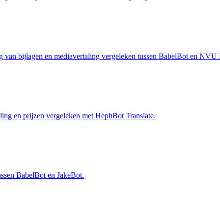
ing van bijlagen en mediavertaling vergeleken tussen BabelBot en NVU 
ling en prijzen vergeleken met HephBot Translate.
tussen BabelBot en JakeBot.