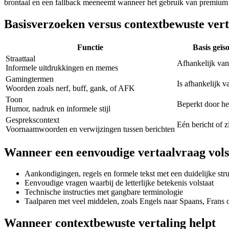
brontaal en een fallback meeneemt wanneer het gebruik van premium 
Basisverzoeken versus contextbewuste vert
Functie
Basis geïs
Straattaal
Afhankelijk van
Informele uitdrukkingen en memes
Gamingtermen
Is afhankelijk v
Woorden zoals nerf, buff, gank, of AFK
Toon
Beperkt door he
Humor, nadruk en informele stijl
Gesprekscontext
Eén bericht of z
Voornaamwoorden en verwijzingen tussen berichten
Wanneer een eenvoudige vertaalvraag vols
Aankondigingen, regels en formele tekst met een duidelijke str
Eenvoudige vragen waarbij de letterlijke betekenis volstaat
Technische instructies met gangbare terminologie
Taalparen met veel middelen, zoals Engels naar Spaans, Frans 
Wanneer contextbewuste vertaling helpt