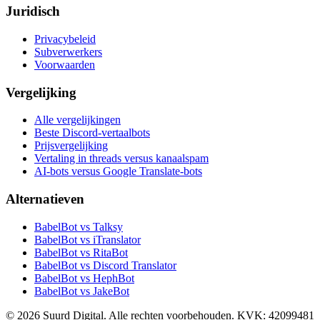
Juridisch
Privacybeleid
Subverwerkers
Voorwaarden
Vergelijking
Alle vergelijkingen
Beste Discord-vertaalbots
Prijsvergelijking
Vertaling in threads versus kanaalspam
AI-bots versus Google Translate-bots
Alternatieven
BabelBot vs Talksy
BabelBot vs iTranslator
BabelBot vs RitaBot
BabelBot vs Discord Translator
BabelBot vs HephBot
BabelBot vs JakeBot
©
2026
Suurd Digital
.
Alle rechten voorbehouden.
KVK:
42099481