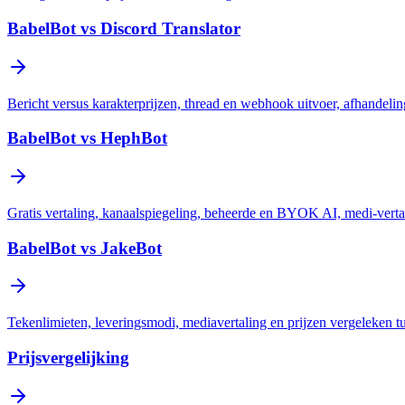
BabelBot vs Discord Translator
Bericht versus karakterprijzen, thread en webhook uitvoer, afhandel
BabelBot vs HephBot
Gratis vertaling, kanaalspiegeling, beheerde en BYOK AI, medi-verta
BabelBot vs JakeBot
Tekenlimieten, leveringsmodi, mediavertaling en prijzen vergeleken 
Prijsvergelijking