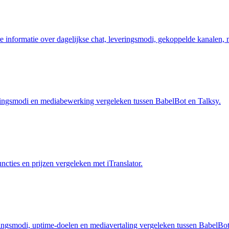
 informatie over dagelijkse chat, leveringsmodi, gekoppelde kanalen, 
veringsmodi en mediabewerking vergeleken tussen BabelBot en Talksy.
ncties en prijzen vergeleken met iTranslator.
ringsmodi, uptime-doelen en mediavertaling vergeleken tussen BabelBot