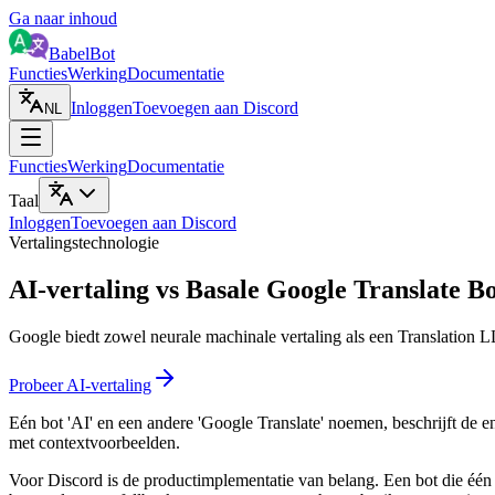
Ga naar inhoud
BabelBot
Functies
Werking
Documentatie
Inloggen
Toevoegen aan Discord
NL
Functies
Werking
Documentatie
Taal
Inloggen
Toevoegen aan Discord
Vertalingstechnologie
AI-vertaling vs Basale Google Translate Bo
Google biedt zowel neurale machinale vertaling als een Translation LL
Probeer AI-vertaling
Eén bot 'AI' en een andere 'Google Translate' noemen, beschrijft de e
met contextvoorbeelden.
Voor Discord is de productimplementatie van belang. Een bot die één g