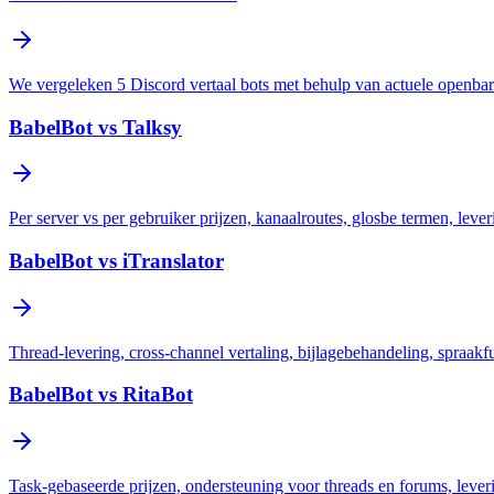
We vergeleken 5 Discord vertaal bots met behulp van actuele openbare
BabelBot vs Talksy
Per server vs per gebruiker prijzen, kanaalroutes, glosbe termen, le
BabelBot vs iTranslator
Thread-levering, cross-channel vertaling, bijlagebehandeling, spraakfu
BabelBot vs RitaBot
Task-gebaseerde prijzen, ondersteuning voor threads en forums, leve