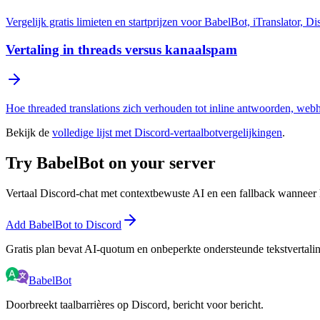
Vergelijk gratis limieten en startprijzen voor BabelBot, iTranslator, 
Vertaling in threads versus kanaalspam
Hoe threaded translations zich verhouden tot inline antwoorden, web
Bekijk de
volledige lijst met Discord-vertaalbotvergelijkingen
.
Try BabelBot on your server
Vertaal Discord-chat met contextbewuste AI en een fallback wanneer h
Add BabelBot to Discord
Gratis plan bevat AI-quotum en onbeperkte ondersteunde tekstvertali
BabelBot
Doorbreekt taalbarrières op Discord, bericht voor bericht.