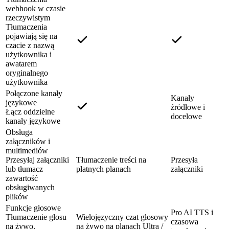
webhook w czasie
rzeczywistym
Tłumaczenia
pojawiają się na
czacie z nazwą
użytkownika i
awatarem
oryginalnego
użytkownika
Połączone kanały
Kanały
językowe
źródłowe i
Łącz oddzielne
docelowe
kanały językowe
Obsługa
załączników i
multimediów
Przesyłaj załączniki
Tłumaczenie treści na
Przesyła
lub tłumacz
płatnych planach
załączniki
zawartość
obsługiwanych
plików
Funkcje głosowe
Pro AI TTS i
Tłumaczenie głosu
Wielojęzyczny czat głosowy
czasowa
na żywo,
na żywo na planach Ultra /