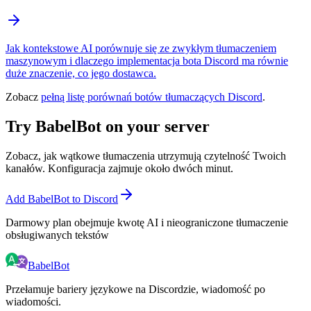
Jak kontekstowe AI porównuje się ze zwykłym tłumaczeniem
maszynowym i dlaczego implementacja bota Discord ma równie
duże znaczenie, co jego dostawca.
Zobacz
pełną listę porównań botów tłumaczących Discord
.
Try BabelBot on your server
Zobacz, jak wątkowe tłumaczenia utrzymują czytelność Twoich
kanałów. Konfiguracja zajmuje około dwóch minut.
Add BabelBot to Discord
Darmowy plan obejmuje kwotę AI i nieograniczone tłumaczenie
obsługiwanych tekstów
BabelBot
Przełamuje bariery językowe na Discordzie, wiadomość po
wiadomości.