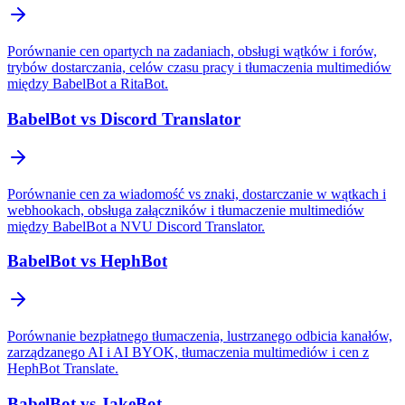
Porównanie cen opartych na zadaniach, obsługi wątków i forów,
trybów dostarczania, celów czasu pracy i tłumaczenia multimediów
między BabelBot a RitaBot.
BabelBot vs Discord Translator
Porównanie cen za wiadomość vs znaki, dostarczanie w wątkach i
webhookach, obsługa załączników i tłumaczenie multimediów
między BabelBot a NVU Discord Translator.
BabelBot vs HephBot
Porównanie bezpłatnego tłumaczenia, lustrzanego odbicia kanałów,
zarządzanego AI i AI BYOK, tłumaczenia multimediów i cen z
HephBot Translate.
BabelBot vs JakeBot