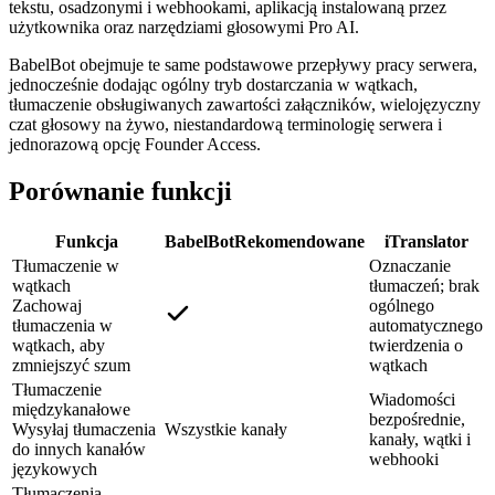
tekstu, osadzonymi i webhookami, aplikacją instalowaną przez
użytkownika oraz narzędziami głosowymi Pro AI.
BabelBot obejmuje te same podstawowe przepływy pracy serwera,
jednocześnie dodając ogólny tryb dostarczania w wątkach,
tłumaczenie obsługiwanych zawartości załączników, wielojęzyczny
czat głosowy na żywo, niestandardową terminologię serwera i
jednorazową opcję Founder Access.
Porównanie funkcji
Funkcja
BabelBot
Rekomendowane
iTranslator
Tłumaczenie w
Oznaczanie
wątkach
tłumaczeń; brak
Zachowaj
ogólnego
tłumaczenia w
automatycznego
wątkach, aby
twierdzenia o
zmniejszyć szum
wątkach
Tłumaczenie
Wiadomości
międzykanałowe
bezpośrednie,
Wysyłaj tłumaczenia
Wszystkie kanały
kanały, wątki i
do innych kanałów
webhooki
językowych
Tłumaczenia