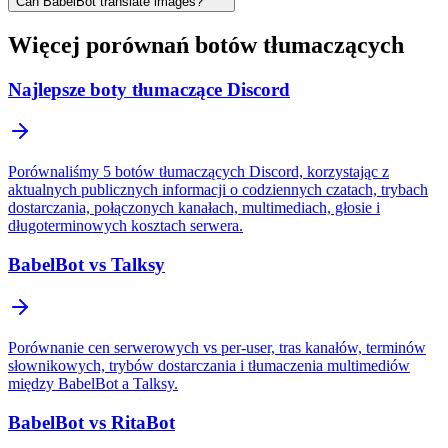
Can BabelBot translate images?
Więcej porównań botów tłumaczących
Najlepsze boty tłumaczące Discord
Porównaliśmy 5 botów tłumaczących Discord, korzystając z
aktualnych publicznych informacji o codziennych czatach, trybach
dostarczania, połączonych kanałach, multimediach, głosie i
długoterminowych kosztach serwera.
BabelBot vs Talksy
Porównanie cen serwerowych vs per-user, tras kanałów, terminów
słownikowych, trybów dostarczania i tłumaczenia multimediów
między BabelBot a Talksy.
BabelBot vs RitaBot