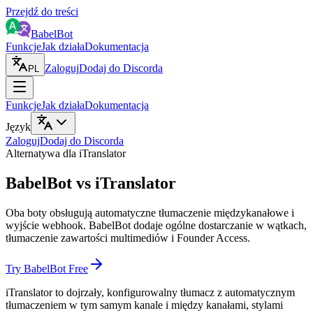
Przejdź do treści
BabelBot
Funkcje
Jak działa
Dokumentacja
Zaloguj
Dodaj do Discorda
PL
Funkcje
Jak działa
Dokumentacja
Język
Zaloguj
Dodaj do Discorda
Alternatywa dla iTranslator
BabelBot vs iTranslator
Oba boty obsługują automatyczne tłumaczenie międzykanałowe i
wyjście webhook. BabelBot dodaje ogólne dostarczanie w wątkach,
tłumaczenie zawartości multimediów i Founder Access.
Try BabelBot Free
iTranslator to dojrzały, konfigurowalny tłumacz z automatycznym
tłumaczeniem w tym samym kanale i między kanałami, stylami