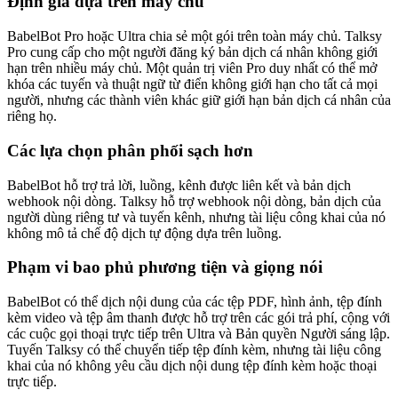
Định giá dựa trên máy chủ
BabelBot Pro hoặc Ultra chia sẻ một gói trên toàn máy chủ. Talksy
Pro cung cấp cho một người đăng ký bản dịch cá nhân không giới
hạn trên nhiều máy chủ. Một quản trị viên Pro duy nhất có thể mở
khóa các tuyến và thuật ngữ từ điển không giới hạn cho tất cả mọi
người, nhưng các thành viên khác giữ giới hạn bản dịch cá nhân của
riêng họ.
Các lựa chọn phân phối sạch hơn
BabelBot hỗ trợ trả lời, luồng, kênh được liên kết và bản dịch
webhook nội dòng. Talksy hỗ trợ webhook nội dòng, bản dịch của
người dùng riêng tư và tuyến kênh, nhưng tài liệu công khai của nó
không mô tả chế độ dịch tự động dựa trên luồng.
Phạm vi bao phủ phương tiện và giọng nói
BabelBot có thể dịch nội dung của các tệp PDF, hình ảnh, tệp đính
kèm video và tệp âm thanh được hỗ trợ trên các gói trả phí, cộng với
các cuộc gọi thoại trực tiếp trên Ultra và Bản quyền Người sáng lập.
Tuyến Talksy có thể chuyển tiếp tệp đính kèm, nhưng tài liệu công
khai của nó không yêu cầu dịch nội dung tệp đính kèm hoặc thoại
trực tiếp.