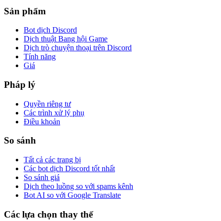
Sản phẩm
Bot dịch Discord
Dịch thuật Bang hội Game
Dịch trò chuyện thoại trên Discord
Tính năng
Giá
Pháp lý
Quyền riêng tư
Các trình xử lý phụ
Điều khoản
So sánh
Tất cả các trang bị
Các bot dịch Discord tốt nhất
So sánh giá
Dịch theo luồng so với spams kênh
Bot AI so với Google Translate
Các lựa chọn thay thế