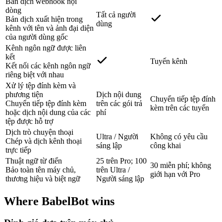
Bản dịch webhook nội
dòng
Tất cả người
Bản dịch xuất hiện trong
dùng
kênh với tên và ảnh đại diện
của người dùng gốc
Kênh ngôn ngữ được liên
kết
Tuyến kênh
Kết nối các kênh ngôn ngữ
riêng biệt với nhau
Xử lý tệp đính kèm và
phương tiện
Dịch nội dung
Chuyển tiếp tệp đính
Chuyển tiếp tệp đính kèm
trên các gói trả
kèm trên các tuyến
hoặc dịch nội dung của các
phí
tệp được hỗ trợ
Dịch trò chuyện thoại
Ultra / Người
Không có yêu cầu
Chép và dịch kênh thoại
sáng lập
công khai
trực tiếp
Thuật ngữ từ điển
25 trên Pro; 100
30 miễn phí; không
Bảo toàn tên máy chủ,
trên Ultra /
giới hạn với Pro
thương hiệu và biệt ngữ
Người sáng lập
Where BabelBot wins