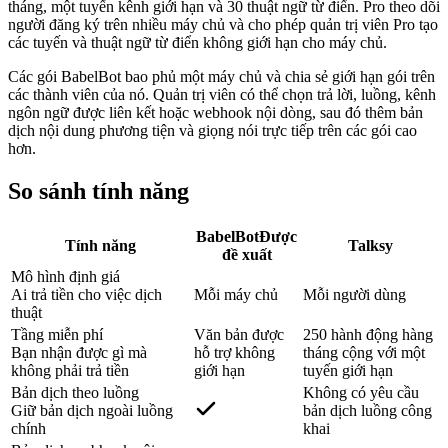
tháng, một tuyến kênh giới hạn và 30 thuật ngữ từ điển. Pro theo dõi
người đăng ký trên nhiều máy chủ và cho phép quản trị viên Pro tạo
các tuyến và thuật ngữ từ điển không giới hạn cho máy chủ.
Các gói BabelBot bao phủ một máy chủ và chia sẻ giới hạn gói trên
các thành viên của nó. Quản trị viên có thể chọn trả lời, luồng, kênh
ngôn ngữ được liên kết hoặc webhook nội dòng, sau đó thêm bản
dịch nội dung phương tiện và giọng nói trực tiếp trên các gói cao
hơn.
So sánh tính năng
BabelBot
Được
Tính năng
Talksy
đề xuất
Mô hình định giá
Ai trả tiền cho việc dịch
Mỗi máy chủ
Mỗi người dùng
thuật
Tầng miễn phí
Văn bản được
250 hành động hàng
Bạn nhận được gì mà
hỗ trợ không
tháng cộng với một
không phải trả tiền
giới hạn
tuyến giới hạn
Bản dịch theo luồng
Không có yêu cầu
Giữ bản dịch ngoài luồng
bản dịch luồng công
chính
khai