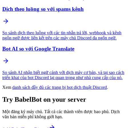
Dịch theo luồng so với spams kênh
So sánh dịch theo luồng với các tin nhắn trả lời, webhook và kênh
ngôn ngữ được liên kết trên các máy chủ Discord đa ngôn ngữ.
Bot AI so với Google Translate
So sánh AI nhận biết ngữ cảnh với dịch máy cơ bản, và tại sao cách
triển khai của bot Discord lại quan trọng như nhà cung cấp của nó.
Xem
danh sách đầy đủ các trang bị bot dịch thuật Discord
.
Try BabelBot on your server
Một đăng ký máy chủ. Tất cả các thành viên được bao phủ. Dịch
văn bản miễn phí không giới hạn.