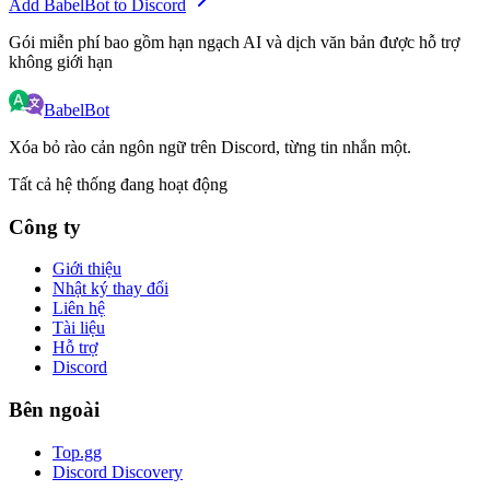
Add BabelBot to Discord
Gói miễn phí bao gồm hạn ngạch AI và dịch văn bản được hỗ trợ
không giới hạn
BabelBot
Xóa bỏ rào cản ngôn ngữ trên Discord, từng tin nhắn một.
Tất cả hệ thống đang hoạt động
Công ty
Giới thiệu
Nhật ký thay đổi
Liên hệ
Tài liệu
Hỗ trợ
Discord
Bên ngoài
Top.gg
Discord Discovery