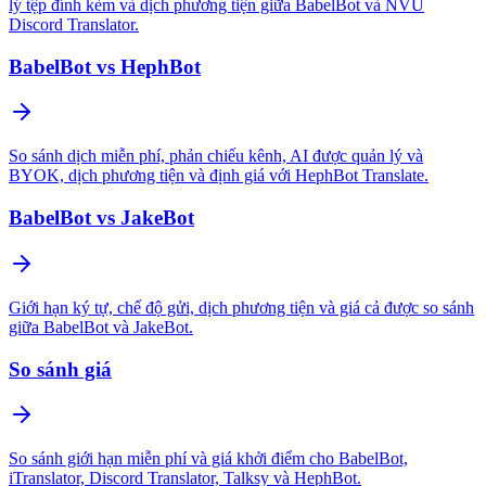
lý tệp đính kèm và dịch phương tiện giữa BabelBot và NVU
Discord Translator.
BabelBot vs HephBot
So sánh dịch miễn phí, phản chiếu kênh, AI được quản lý và
BYOK, dịch phương tiện và định giá với HephBot Translate.
BabelBot vs JakeBot
Giới hạn ký tự, chế độ gửi, dịch phương tiện và giá cả được so sánh
giữa BabelBot và JakeBot.
So sánh giá
So sánh giới hạn miễn phí và giá khởi điểm cho BabelBot,
iTranslator, Discord Translator, Talksy và HephBot.