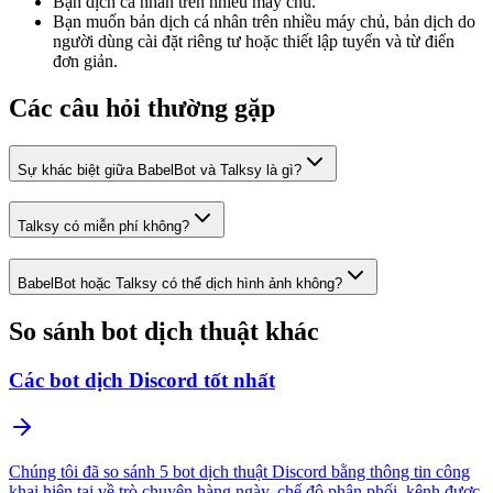
Bạn dịch cá nhân trên nhiều máy chủ.
Bạn muốn bản dịch cá nhân trên nhiều máy chủ, bản dịch do
người dùng cài đặt riêng tư hoặc thiết lập tuyến và từ điển
đơn giản.
Các câu hỏi thường gặp
Sự khác biệt giữa BabelBot và Talksy là gì?
Talksy có miễn phí không?
BabelBot hoặc Talksy có thể dịch hình ảnh không?
So sánh bot dịch thuật khác
Các bot dịch Discord tốt nhất
Chúng tôi đã so sánh 5 bot dịch thuật Discord bằng thông tin công
khai hiện tại về trò chuyện hàng ngày, chế độ phân phối, kênh được