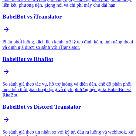
liên kết, phương tiện, giọng nói và chi phí máy chủ dài hạn.
BabelBot vs iTranslator
Phân phối luồng, dịch liên kênh, xử lý tệp đính kèm, tính năng thoại
và định giá được so sánh với iTranslator.
BabelBot vs RitaBot
So sánh giá theo tác vụ, hỗ trợ luồng và diễn đàn, chế độ phân phối,
mục tiêu thời gian hoạt động và dịch phương tiện giữa BabelBot và
RitaBot.
BabelBot vs Discord Translator
So sánh giá theo tin nhắn so với ký tự, đầu ra luồng và webhook, xử