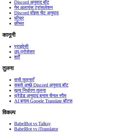
Discord अनुवाद बॉट
गेम अलायंस ट्रांसलेशन
Discord वॉइस चैट अनुवाद
फीचर
कीमत
कानूनी
प्राइवेसी
उप-प्रोसेसर
शर्तें
तुलना
सभी तुलनाएँ
सबसे अच्छे Discord अनुवाद बॉट
मूल्य निर्धारण तुलना
थ्रेडेड अनुवाद बनाम चैनल स्पैम
AI बनाम Google Translate बॉट्स
विकल्प
BabelBot vs Talksy
BabelBot vs iTranslator