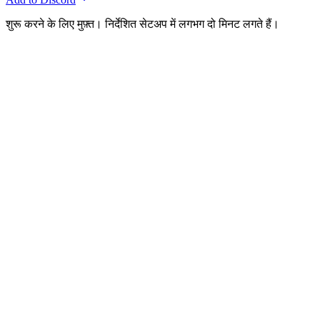
शुरू करने के लिए मुफ़्त। निर्देशित सेटअप में लगभग दो मिनट लगते हैं।
Top.gg पर रेट किया गया
lifesaver
L
ladyarwen813
Top.gg पर