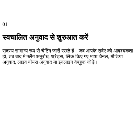
टेस्ट
किसी अन्य भाषा में एक संदेश भेजें और अनुवाद देखें।
01
स्वचालित अनुवाद से शुरुआत करें
सदस्य सामान्य रूप से चैटिंग जारी रखते हैं। जब आपके सर्वर को आवश्यकता
हो, तब बाद में फ्लैग अनुरोध, थ्रेड्स, लिंक किए गए भाषा चैनल, मीडिया
अनुवाद, लाइव वॉयस अनुवाद या इनलाइन वेबहुक जोड़ें।
01
/
06
स्वचालित अनुवाद
सदस्य सामान्य रूप से पोस्ट करते हैं। BabelBot भाषा पहचानता है और उस
चैनल के लिए सेट भाषाओं में अनुवाद जोड़ता है।
Sam
9:41 AM
BabelBot
APP
9:41 AM
BabelBot