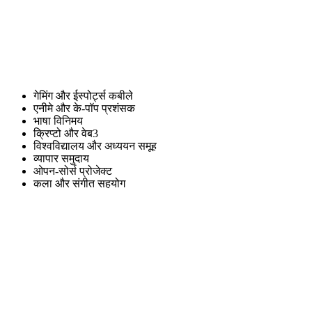
गेमिंग और ईस्पोर्ट्स कबीले
एनीमे और के-पॉप प्रशंसक
भाषा विनिमय
क्रिप्टो और वेब3
विश्वविद्यालय और अध्ययन समूह
व्यापार समुदाय
ओपन-सोर्स प्रोजेक्ट
कला और संगीत सहयोग
निर्देशित सेटअप
लगभग दो मिनट में अनुवाद शुरू करें
BabelBot जोड़ें, सदस्य कौन सी भाषाएँ पढ़ते हैं, वह चुनें, और उत्तर या थ्रेड्स
चुनें। सेटअप की जांच के लिए एक परीक्षण संदेश भेजें। आप बाद में इन सेटिंग्स
को बदल सकते हैं।