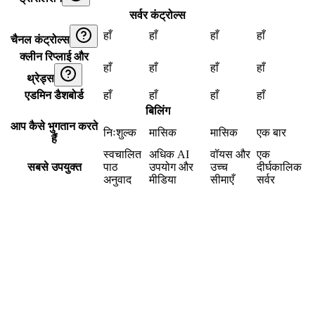
सर्वर कंट्रोल्स
हाँ
हाँ
हाँ
हाँ
चैनल कंट्रोल्स
क्लीन रिप्लाई और
हाँ
हाँ
हाँ
हाँ
थ्रेड्स
एडमिन डैशबोर्ड
हाँ
हाँ
हाँ
हाँ
बिलिंग
आप कैसे भुगतान करते
निःशुल्क
मासिक
मासिक
एक बार
हैं
स्वचालित
अधिक AI
वॉयस और
एक
सबसे उपयुक्त
पाठ
उपयोग और
उच्च
दीर्घकालिक
अनुवाद
मीडिया
सीमाएँ
सर्वर
सिर्फ मुफ्त टेक्स्ट अनुवाद के बजाय AI अनुवाद क्यों इस्तेमाल करें?