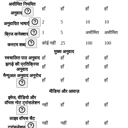
असीमित नियमित
हाँ
हाँ
हाँ
हाँ
अनुवाद
2
5
10
10
अनुवादित भाषाएँ
1
5
असीमित
असीमित
ब्रिज कनेक्शन
कोई नहीं
25
100
100
कस्टम शब्द
मुख्य अनुवाद
स्वचालित पाठ अनुवाद
हाँ
हाँ
हाँ
हाँ
झगड़े की प्रतिक्रिया
हाँ
हाँ
हाँ
हाँ
अनुवाद
मैन्युअल अनुवाद अनुरोध
हाँ
हाँ
हाँ
हाँ
मीडिया और आवाज़
इमेज, वीडियो और
वॉयस नोट ट्रांसलेशन
नहीं
हाँ
हाँ
हाँ
लाइव वॉयस चैट
नहीं
नहीं
हाँ
हाँ
ट्रांसलेशन