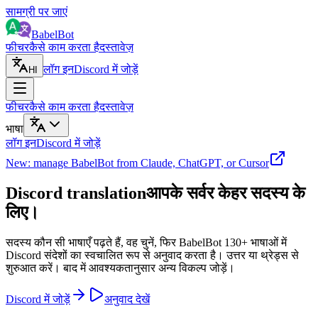
सामग्री पर जाएं
BabelBot
फीचर
कैसे काम करता है
दस्तावेज़
लॉग इन
Discord में जोड़ें
HI
फीचर
कैसे काम करता है
दस्तावेज़
भाषा
लॉग इन
Discord में जोड़ें
New: manage BabelBot from Claude, ChatGPT, or Cursor
Discord translation
आपके सर्वर के
हर सदस्य के
लिए।
सदस्य कौन सी भाषाएँ पढ़ते हैं, वह चुनें, फिर BabelBot 130+ भाषाओं में
Discord संदेशों का स्वचालित रूप से अनुवाद करता है। उत्तर या थ्रेड्स से
शुरुआत करें। बाद में आवश्यकतानुसार अन्य विकल्प जोड़ें।
Discord में जोड़ें
अनुवाद देखें