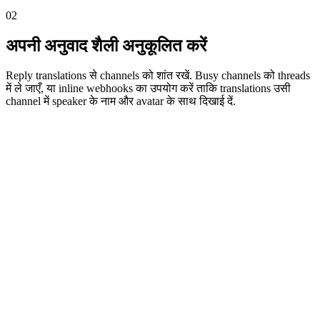
Sam · English
02
Dutch
अपनी अनुवाद शैली अनुकूलित करें
Reply translations से channels को शांत रखें. Busy channels को threads
में ले जाएँ, या inline webhooks का उपयोग करें ताकि translations उसी
channel में speaker के नाम और avatar के साथ दिखाई दें.
01
रिप्लाई मोड
Sam
9:41 AM
BabelBot
APP
9:41 AM
BabelBot
Dutch:
French:
02
थ्रेड मोड