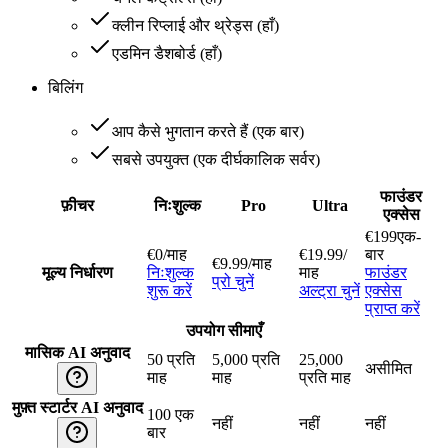
क्लीन रिप्लाई और थ्रेड्स
(
हाँ
)
एडमिन डैशबोर्ड
(
हाँ
)
बिलिंग
आप कैसे भुगतान करते हैं
(
एक बार
)
सबसे उपयुक्त
(
एक दीर्घकालिक सर्वर
)
फाउंडर
फ़ीचर
निःशुल्क
Pro
Ultra
एक्सेस
€
199
एक-
€
0
/माह
€
19.99
/
बार
€
9.99
/माह
मूल्य निर्धारण
निःशुल्क
माह
फाउंडर
प्रो चुनें
शुरू करें
अल्ट्रा चुनें
एक्सेस
प्राप्त करें
उपयोग सीमाएँ
मासिक AI अनुवाद
50 प्रति
5,000 प्रति
25,000
असीमित
माह
माह
प्रति माह
मुफ़्त स्टार्टर AI अनुवाद
100 एक
नहीं
नहीं
नहीं
बार