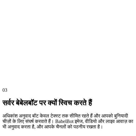
Sam
9:41 AM
Translations
3 Messages ›
APP
BabelBot
9:41 AM
03
इनलाइन वेबहुक्स
#general
Sam
9:41 AM
Tenemos práctica a las ocho.
Sam EN
APP
9:41 AM
We have practice at eight.
03
सर्वर बेबेलबॉट पर क्यों स्विच करते हैं
अधिकांश अनुवाद बॉट केवल टेक्स्ट तक सीमित रहते हैं और आपको बुनियादी
चीज़ों के लिए संघर्ष करवाते हैं। BabelBot इमेज, वीडियो और लाइव आवाज़ का
भी अनुवाद करता है, और आपके चैनलों को पठनीय रखता है।