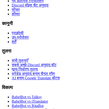
गेम अलायंस ट्रांसलेशन
Discord वॉइस चैट अनुवाद
फीचर
कीमत
कानूनी
प्राइवेसी
उप-प्रोसेसर
शर्तें
तुलना
सभी तुलनाएँ
सबसे अच्छे Discord अनुवाद बॉट
मूल्य निर्धारण तुलना
थ्रेडेड अनुवाद बनाम चैनल स्पैम
AI बनाम Google Translate बॉट्स
विकल्प
BabelBot vs Talksy
BabelBot vs iTranslator
BabelBot vs RitaBot