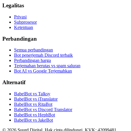
Legalitas
Privasi
Subprosesor
Ketentuan
Perbandingan
Semua perbandingan
Bot penerjemah Discord terbaik
Perbandingan harga
Terjemahan berutas vs spam saluran
Bot AI vs Google Terjemahkan
Alternatif
BabelBot vs Talksy
BabelBot vs iTranslator
BabelBot vs RitaBot
BabelBot vs Discord Translator
BabelBot vs HephBot
BabelBot vs JakeBot
©
2026
Suurd Digital
.
Hak cipta dilindungi.
KVK:
42099481