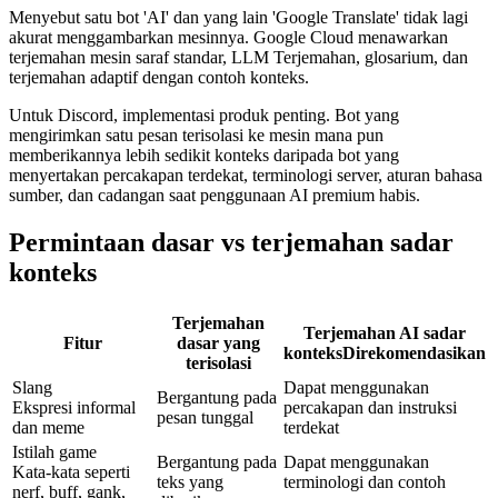
Menyebut satu bot 'AI' dan yang lain 'Google Translate' tidak lagi
akurat menggambarkan mesinnya. Google Cloud menawarkan
terjemahan mesin saraf standar, LLM Terjemahan, glosarium, dan
terjemahan adaptif dengan contoh konteks.
Untuk Discord, implementasi produk penting. Bot yang
mengirimkan satu pesan terisolasi ke mesin mana pun
memberikannya lebih sedikit konteks daripada bot yang
menyertakan percakapan terdekat, terminologi server, aturan bahasa
sumber, dan cadangan saat penggunaan AI premium habis.
Permintaan dasar vs terjemahan sadar
konteks
Terjemahan
Terjemahan AI sadar
Fitur
dasar yang
konteks
Direkomendasikan
terisolasi
Slang
Dapat menggunakan
Bergantung pada
Ekspresi informal
percakapan dan instruksi
pesan tunggal
dan meme
terdekat
Istilah game
Bergantung pada
Dapat menggunakan
Kata-kata seperti
teks yang
terminologi dan contoh
nerf, buff, gank,