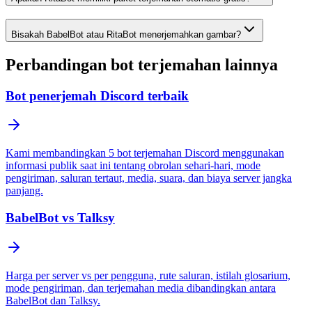
Bisakah BabelBot atau RitaBot menerjemahkan gambar?
Perbandingan bot terjemahan lainnya
Bot penerjemah Discord terbaik
Kami membandingkan 5 bot terjemahan Discord menggunakan
informasi publik saat ini tentang obrolan sehari-hari, mode
pengiriman, saluran tertaut, media, suara, dan biaya server jangka
panjang.
BabelBot vs Talksy
Harga per server vs per pengguna, rute saluran, istilah glosarium,
mode pengiriman, dan terjemahan media dibandingkan antara
BabelBot dan Talksy.