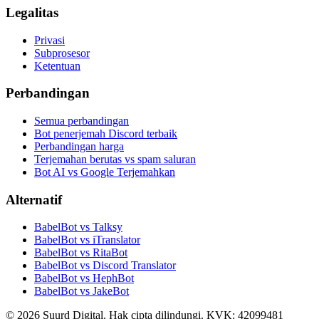
Legalitas
Privasi
Subprosesor
Ketentuan
Perbandingan
Semua perbandingan
Bot penerjemah Discord terbaik
Perbandingan harga
Terjemahan berutas vs spam saluran
Bot AI vs Google Terjemahkan
Alternatif
BabelBot vs Talksy
BabelBot vs iTranslator
BabelBot vs RitaBot
BabelBot vs Discord Translator
BabelBot vs HephBot
BabelBot vs JakeBot
©
2026
Suurd Digital
.
Hak cipta dilindungi.
KVK:
42099481