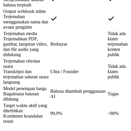
bahasa terpisah
Output webhook inline
Terjemahan
menggunakan nama dan
avatar pengirim
Terjemahan media
Tidak ada
Terjemahkan PDF,
klaim
gambar, lampiran video,
Berbayar
terjemahan
dan file audio yang
konten
didukung
publik
Terjemahan obrolan
suara
Tidak ada
Transkripsi dan
Ultra / Founder
klaim
terjemahan saluran suara
publik
langsung
Model penetapan harga
Bahasa ditambah penggunaan
Bagaimana batasan
Tugas
AI
dihitung
Target waktu aktif yang
diterbitkan
99,9%
>80%
Komitmen keandalan
resmi