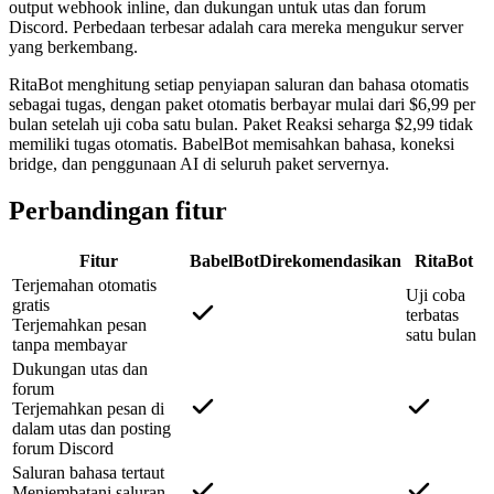
output webhook inline, dan dukungan untuk utas dan forum
Discord. Perbedaan terbesar adalah cara mereka mengukur server
yang berkembang.
RitaBot menghitung setiap penyiapan saluran dan bahasa otomatis
sebagai tugas, dengan paket otomatis berbayar mulai dari $6,99 per
bulan setelah uji coba satu bulan. Paket Reaksi seharga $2,99 tidak
memiliki tugas otomatis. BabelBot memisahkan bahasa, koneksi
bridge, dan penggunaan AI di seluruh paket servernya.
Perbandingan fitur
Fitur
BabelBot
Direkomendasikan
RitaBot
Terjemahan otomatis
Uji coba
gratis
terbatas
Terjemahkan pesan
satu bulan
tanpa membayar
Dukungan utas dan
forum
Terjemahkan pesan di
dalam utas dan posting
forum Discord
Saluran bahasa tertaut
Menjembatani saluran