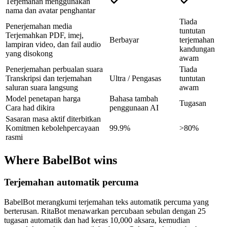
Terjemahan menggunakan
nama dan avatar penghantar
Tiada
Penerjemahan media
tuntutan
Terjemahkan PDF, imej,
Berbayar
terjemahan
lampiran video, dan fail audio
kandungan
yang disokong
awam
Penerjemahan perbualan suara
Tiada
Transkripsi dan terjemahan
Ultra / Pengasas
tuntutan
saluran suara langsung
awam
Model penetapan harga
Bahasa tambah
Tugasan
Cara had dikira
penggunaan AI
Sasaran masa aktif diterbitkan
Komitmen kebolehpercayaan
99.9%
>80%
rasmi
Where BabelBot wins
Terjemahan automatik percuma
BabelBot merangkumi terjemahan teks automatik percuma yang
berterusan. RitaBot menawarkan percubaan sebulan dengan 25
tugasan automatik dan had keras 10,000 aksara, kemudian