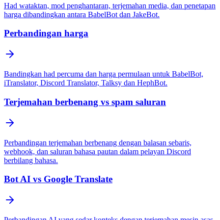
Had wataktan, mod penghantaran, terjemahan media, dan penetapan
harga dibandingkan antara BabelBot dan JakeBot.
Perbandingan harga
Bandingkan had percuma dan harga permulaan untuk BabelBot,
iTranslator, Discord Translator, Talksy dan HephBot.
Terjemahan berbenang vs spam saluran
Perbandingan terjemahan berbenang dengan balasan sebaris,
webhook, dan saluran bahasa pautan dalam pelayan Discord
berbilang bahasa.
Bot AI vs Google Translate
Perbandingan AI yang sedar konteks dengan terjemahan mesin asas,