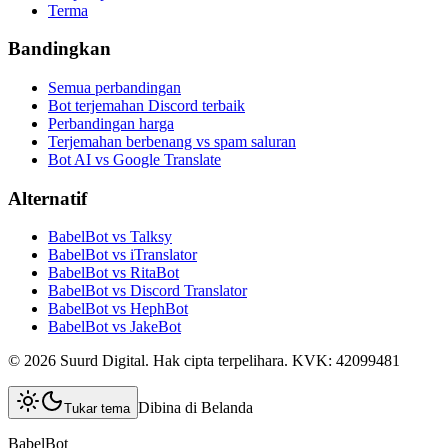
Terma
Bandingkan
Semua perbandingan
Bot terjemahan Discord terbaik
Perbandingan harga
Terjemahan berbenang vs spam saluran
Bot AI vs Google Translate
Alternatif
BabelBot vs Talksy
BabelBot vs iTranslator
BabelBot vs RitaBot
BabelBot vs Discord Translator
BabelBot vs HephBot
BabelBot vs JakeBot
©
2026
Suurd Digital
.
Hak cipta terpelihara.
KVK:
42099481
Dibina di Belanda
Tukar tema
BabelBot