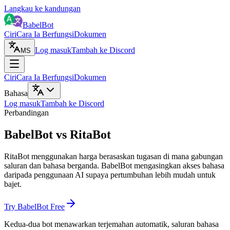
Langkau ke kandungan
BabelBot
Ciri
Cara Ia Berfungsi
Dokumen
Log masuk
Tambah ke Discord
MS
Ciri
Cara Ia Berfungsi
Dokumen
Bahasa
Log masuk
Tambah ke Discord
Perbandingan
BabelBot vs RitaBot
RitaBot menggunakan harga berasaskan tugasan di mana gabungan
saluran dan bahasa berganda. BabelBot mengasingkan akses bahasa
daripada penggunaan AI supaya pertumbuhan lebih mudah untuk
bajet.
Try BabelBot Free
Kedua-dua bot menawarkan terjemahan automatik, saluran bahasa