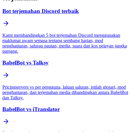
Bot terjemahan Discord terbaik
Kami membandingkan 5 bot terjemahan Discord menggunakan
maklumat awam semasa tentang sembang harian, mod
penghantaran, saluran pautan, media, suara dan kos pelayan jangka
panjang.
BabelBot vs Talksy
Pricingservers vs per pengguna, laluan saluran, istilah glosari, mod
penghantaran, dan terjemahan media dibandingkan antara BabelBot
dan Talksy.
BabelBot vs iTranslator