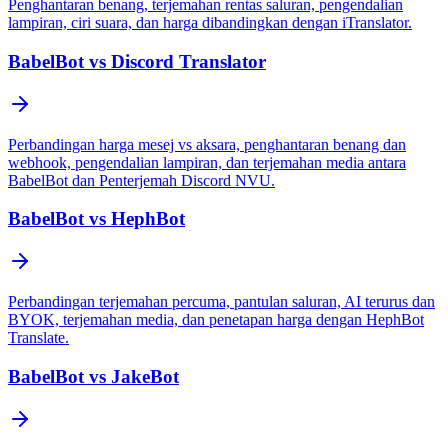
Penghantaran benang, terjemahan rentas saluran, pengendalian
lampiran, ciri suara, dan harga dibandingkan dengan iTranslator.
BabelBot vs Discord Translator
Perbandingan harga mesej vs aksara, penghantaran benang dan
webhook, pengendalian lampiran, dan terjemahan media antara
BabelBot dan Penterjemah Discord NVU.
BabelBot vs HephBot
Perbandingan terjemahan percuma, pantulan saluran, AI terurus dan
BYOK, terjemahan media, dan penetapan harga dengan HephBot
Translate.
BabelBot vs JakeBot