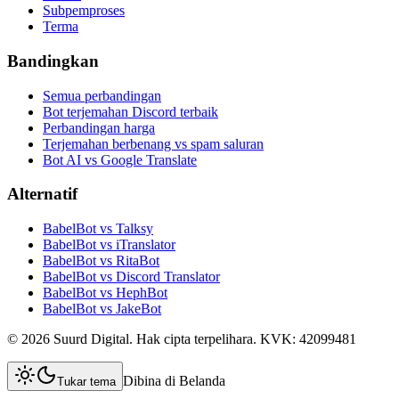
Subpemproses
Terma
Bandingkan
Semua perbandingan
Bot terjemahan Discord terbaik
Perbandingan harga
Terjemahan berbenang vs spam saluran
Bot AI vs Google Translate
Alternatif
BabelBot vs Talksy
BabelBot vs iTranslator
BabelBot vs RitaBot
BabelBot vs Discord Translator
BabelBot vs HephBot
BabelBot vs JakeBot
©
2026
Suurd Digital
.
Hak cipta terpelihara.
KVK:
42099481
Dibina di Belanda
Tukar tema