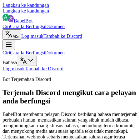
Langkau ke kandungan
Langkau ke kandungan
BabelBot
Ciri
Cara Ia Berfungsi
Dokumen
Log masuk
Tambah ke Discord
MS
Ciri
Cara Ia Berfungsi
Dokumen
Bahasa
Log masuk
Tambah ke Discord
Bot Terjemahan Discord
Terjemah Discord mengikut cara pelayan
anda berfungsi
BabelBot membantu pelayan Discord berbilang bahasa menterjemah
perbualan harian, memastikan saluran yang sibuk mudah dibaca,
menghubungkan ruang khusus bahasa, melindungi terma komuniti,
dan menyokong media atau suara apabila teks tidak mencukupi.
Terjemahan webhook sebaris mengekalkan saluran agar terasa