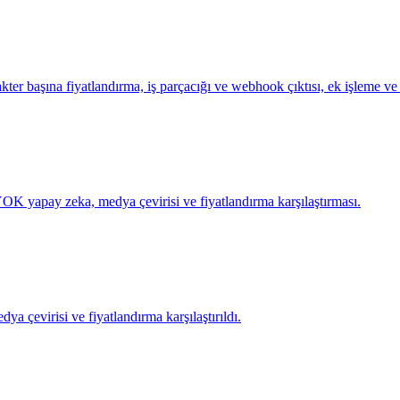
r başına fiyatlandırma, iş parçacığı ve webhook çıktısı, ek işleme ve m
YOK yapay zeka, medya çevirisi ve fiyatlandırma karşılaştırması.
ya çevirisi ve fiyatlandırma karşılaştırıldı.