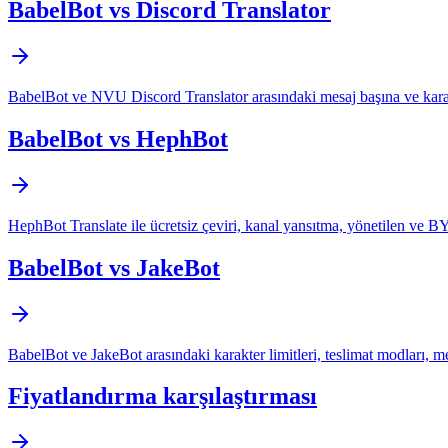
BabelBot vs Discord Translator
BabelBot ve NVU Discord Translator arasındaki mesaj başına ve karakte
BabelBot vs HephBot
HephBot Translate ile ücretsiz çeviri, kanal yansıtma, yönetilen ve B
BabelBot vs JakeBot
BabelBot ve JakeBot arasındaki karakter limitleri, teslimat modları, med
Fiyatlandırma karşılaştırması