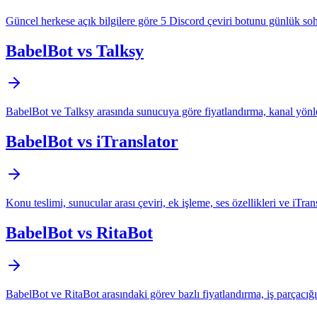
Güncel herkese açık bilgilere göre 5 Discord çeviri botunu günlük sohb
BabelBot vs Talksy
BabelBot ve Talksy arasında sunucuya göre fiyatlandırma, kanal yönlen
BabelBot vs iTranslator
Konu teslimi, sunucular arası çeviri, ek işleme, ses özellikleri ve iTrans
BabelBot vs RitaBot
BabelBot ve RitaBot arasındaki görev bazlı fiyatlandırma, iş parçacığı v