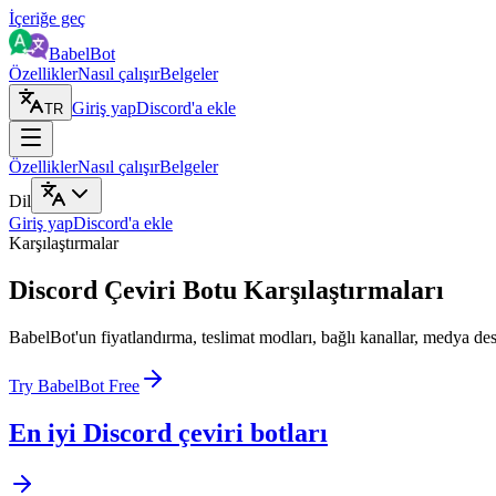
İçeriğe geç
BabelBot
Özellikler
Nasıl çalışır
Belgeler
Giriş yap
Discord'a ekle
TR
Özellikler
Nasıl çalışır
Belgeler
Dil
Giriş yap
Discord'a ekle
Karşılaştırmalar
Discord Çeviri Botu Karşılaştırmaları
BabelBot'un fiyatlandırma, teslimat modları, bağlı kanallar, medya deste
Try BabelBot Free
En iyi Discord çeviri botları