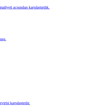
aliyeti açısından karşılaştırdık.
ası.
isi karşılaştırılır.