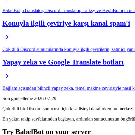
BabelBot, iTranslator, Discord Translator, Talksy ve HephBot için ücretsi
Konuyla ilgili çeviriye karşı kanal spam'i
Çok dilli Discord sunucularında konuyla ilgili çevirilerin, satır içi yanıt
Yapay zeka ve Google Translate botları
Bağlam açısından bilinçli yapay zeka, temel makine çevirisiyle nasıl k
Son güncelleme
2026-07-29
.
Çok dilli bir Discord sunucusu için kısa listeyi daraltırken bu merkezi
En yakın rakip sayfalarından başlayın, ardından sunucunuzun öngörülebi
Try BabelBot on your server