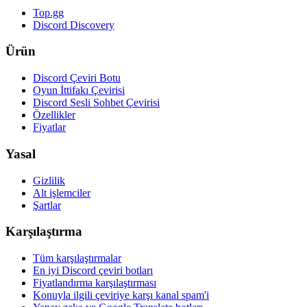
Top.gg
Discord Discovery
Ürün
Discord Çeviri Botu
Oyun İttifakı Çevirisi
Discord Sesli Sohbet Çevirisi
Özellikler
Fiyatlar
Yasal
Gizlilik
Alt işlemciler
Şartlar
Karşılaştırma
Tüm karşılaştırmalar
En iyi Discord çeviri botları
Fiyatlandırma karşılaştırması
Konuyla ilgili çeviriye karşı kanal spam'i