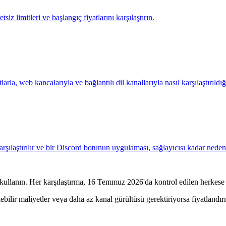
z limitleri ve başlangıç fiyatlarını karşılaştırın.
larla, web kancalarıyla ve bağlantılı dil kanallarıyla nasıl karşılaştırıldığ
arşılaştırılır ve bir Discord botunun uygulaması, sağlayıcısı kadar neden
 kullanın. Her karşılaştırma, 16 Temmuz 2026'da kontrol edilen herkese a
lir maliyetler veya daha az kanal gürültüsü gerektiriyorsa fiyatlandırm