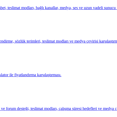
et, teslimat modları, bağlı kanallar, medya, ses ve uzun vadeli sunucu m
dirme, sözlük terimleri, teslimat modları ve medya çevirisi karşılaştırm
lator ile fiyatlandırma karşılaştırması.
e forum desteği, teslimat modları, çalışma süresi hedefleri ve medya çevir