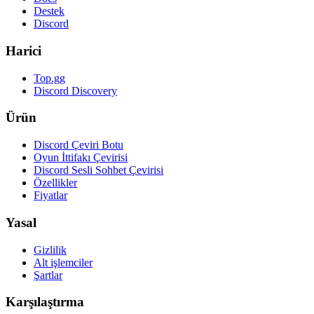
Destek
Discord
Harici
Top.gg
Discord Discovery
Ürün
Discord Çeviri Botu
Oyun İttifakı Çevirisi
Discord Sesli Sohbet Çevirisi
Özellikler
Fiyatlar
Yasal
Gizlilik
Alt işlemciler
Şartlar
Karşılaştırma