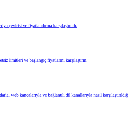
ya çevirisi ve fiyatlandırma karşılaştırıldı.
z limitleri ve başlangıç fiyatlarını karşılaştırın.
larla, web kancalarıyla ve bağlantılı dil kanallarıyla nasıl karşılaştırıldığ