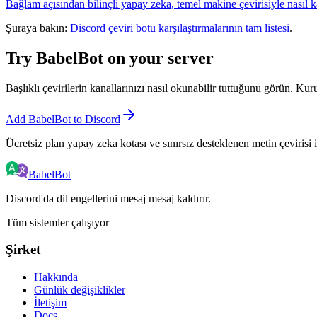
Bağlam açısından bilinçli yapay zeka, temel makine çevirisiyle nasıl k
Şuraya bakın:
Discord çeviri botu karşılaştırmalarının tam listesi
.
Try BabelBot on your server
Başlıklı çevirilerin kanallarınızı nasıl okunabilir tuttuğunu görün. Kur
Add BabelBot to Discord
Ücretsiz plan yapay zeka kotası ve sınırsız desteklenen metin çevirisi i
BabelBot
Discord'da dil engellerini mesaj mesaj kaldırır.
Tüm sistemler çalışıyor
Şirket
Hakkında
Günlük değişiklikler
İletişim
Docs