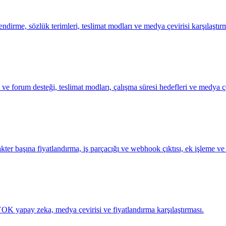
dirme, sözlük terimleri, teslimat modları ve medya çevirisi karşılaştırm
e forum desteği, teslimat modları, çalışma süresi hedefleri ve medya çevir
r başına fiyatlandırma, iş parçacığı ve webhook çıktısı, ek işleme ve m
YOK yapay zeka, medya çevirisi ve fiyatlandırma karşılaştırması.