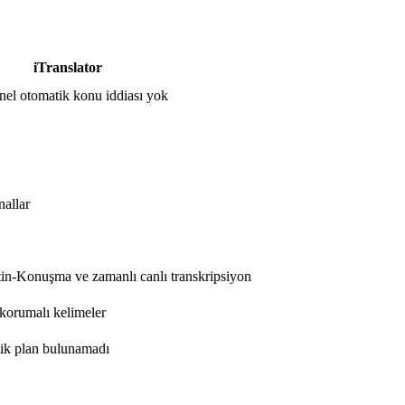
iTranslator
enel otomatik konu iddiası yok
allar
n-Konuşma ve zamanlı canlı transkripsiyon
 korumalı kelimeler
lik plan bulunamadı