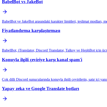
BabelBot vs JakeBot
BabelBot ve JakeBot arasındaki karakter limitleri, teslimat modları, med
Fiyatlandırma karşılaştırması
BabelBot, iTranslator, Discord Translator, Talksy ve HephBot için ücretsi
Konuyla ilgili çeviriye karşı kanal spam'i
Çok dilli Discord sunucularında konuyla ilgili çevirilerin, satır içi yanıt
Yapay zeka ve Google Translate botları