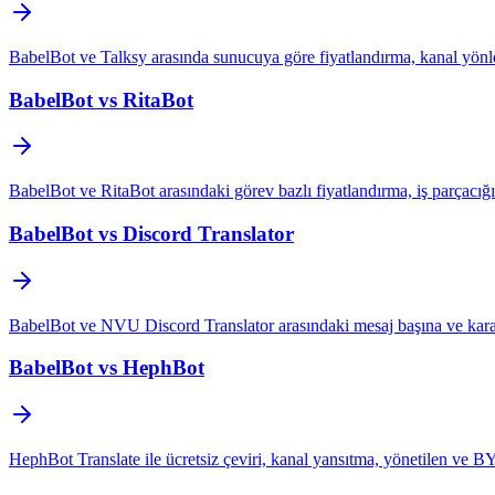
BabelBot ve Talksy arasında sunucuya göre fiyatlandırma, kanal yönlen
BabelBot vs RitaBot
BabelBot ve RitaBot arasındaki görev bazlı fiyatlandırma, iş parçacığı v
BabelBot vs Discord Translator
BabelBot ve NVU Discord Translator arasındaki mesaj başına ve karakte
BabelBot vs HephBot
HephBot Translate ile ücretsiz çeviri, kanal yansıtma, yönetilen ve B