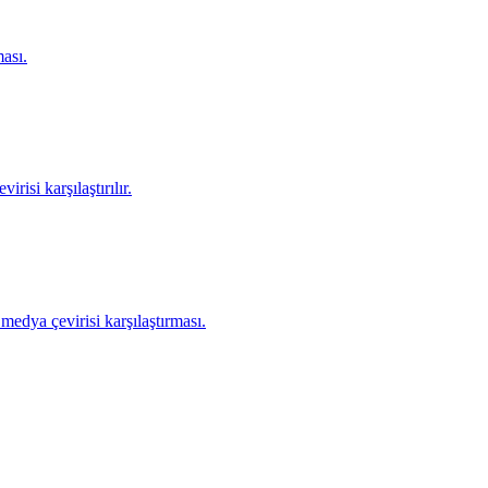
ası.
isi karşılaştırılır.
edya çevirisi karşılaştırması.