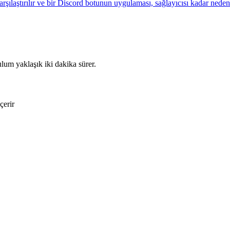
arşılaştırılır ve bir Discord botunun uygulaması, sağlayıcısı kadar neden
ulum yaklaşık iki dakika sürer.
çerir