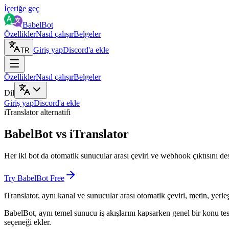
İçeriğe geç
BabelBot
Özellikler
Nasıl çalışır
Belgeler
Giriş yap
Discord'a ekle
TR
Özellikler
Nasıl çalışır
Belgeler
Dil
Giriş yap
Discord'a ekle
iTranslator alternatifi
BabelBot vs iTranslator
Her iki bot da otomatik sunucular arası çeviri ve webhook çıktısını des
Try BabelBot Free
iTranslator, aynı kanal ve sunucular arası otomatik çeviri, metin, yerle
BabelBot, aynı temel sunucu iş akışlarını kapsarken genel bir konu tesli
seçeneği ekler.