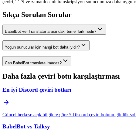
çeviri, TTS ve zamanlı canlı transkripsiyon sunucuunuza daha uygunsa 
Sıkça Sorulan Sorular
BabelBot ve iTranslator arasındaki temel fark nedir?
Yoğun sunucular için hangi bot daha iyidir?
Can BabelBot translate images?
Daha fazla çeviri botu karşılaştırması
En iyi Discord çeviri botları
Güncel herkese açık bilgilere göre 5 Discord çeviri botunu günlük sohb
BabelBot vs Talksy