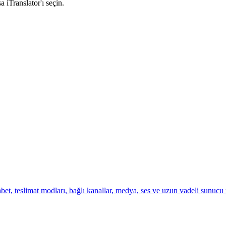
iTranslator'ı seçin.
et, teslimat modları, bağlı kanallar, medya, ses ve uzun vadeli sunucu m