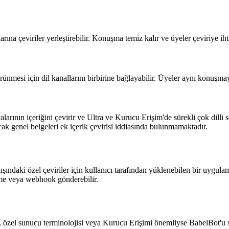
rına çeviriler yerleştirebilir. Konuşma temiz kalır ve üyeler çeviriye ih
mesi için dil kanallarını birbirine bağlayabilir. Üyeler aynı konuşmayı p
ının içeriğini çevirir ve Ultra ve Kurucu Erişim'de sürekli çok dilli sesli
k genel belgeleri ek içerik çevirisi iddiasında bulunmamaktadır.
 dışındaki özel çeviriler için kullanıcı tarafından yüklenebilen bir uyg
mme veya webhook gönderebilir.
hbet, özel sunucu terminolojisi veya Kurucu Erişimi önemliyse BabelBot'u 