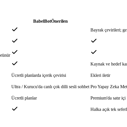
BabelBot
Önerilen
Bayrak çevirileri; g
görünür
Kaynak ve hedef kan
Ücretli planlarda içerik çevirisi
Ekleri iletir
Ultra / Kurucu'da canlı çok dilli sesli sohbet
Pro Yapay Zeka Meti
Ücretli planlar
Premium'da satır içi
Halka açık tek sefer