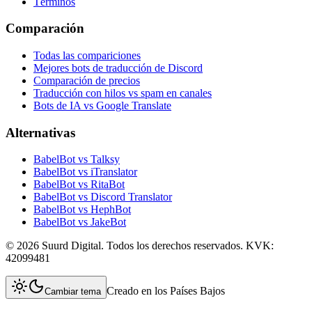
Términos
Comparación
Todas las compariciones
Mejores bots de traducción de Discord
Comparación de precios
Traducción con hilos vs spam en canales
Bots de IA vs Google Translate
Alternativas
BabelBot vs Talksy
BabelBot vs iTranslator
BabelBot vs RitaBot
BabelBot vs Discord Translator
BabelBot vs HephBot
BabelBot vs JakeBot
©
2026
Suurd Digital
.
Todos los derechos reservados.
KVK:
42099481
Creado en los Países Bajos
Cambiar tema