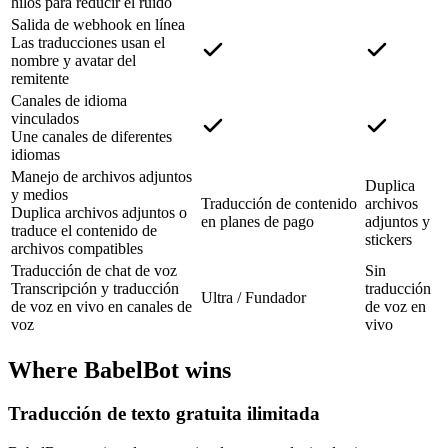
hilos para reducir el ruido
Salida de webhook en línea
Las traducciones usan el
nombre y avatar del
remitente
Canales de idioma
vinculados
Une canales de diferentes
idiomas
Manejo de archivos adjuntos
Duplica
y medios
Traducción de contenido
archivos
Duplica archivos adjuntos o
en planes de pago
adjuntos y
traduce el contenido de
stickers
archivos compatibles
Traducción de chat de voz
Sin
Transcripción y traducción
traducción
Ultra / Fundador
de voz en vivo en canales de
de voz en
voz
vivo
Where BabelBot wins
Traducción de texto gratuita ilimitada