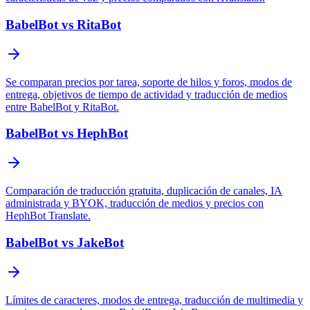
BabelBot vs RitaBot
Se comparan precios por tarea, soporte de hilos y foros, modos de
entrega, objetivos de tiempo de actividad y traducción de medios
entre BabelBot y RitaBot.
BabelBot vs HephBot
Comparación de traducción gratuita, duplicación de canales, IA
administrada y BYOK, traducción de medios y precios con
HephBot Translate.
BabelBot vs JakeBot
Límites de caracteres, modos de entrega, traducción de multimedia y