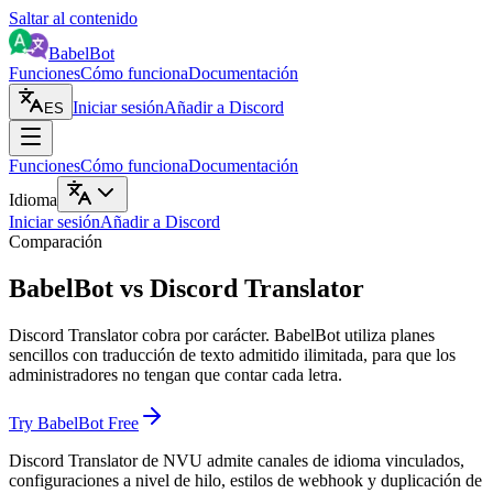
Saltar al contenido
BabelBot
Funciones
Cómo funciona
Documentación
Iniciar sesión
Añadir a Discord
ES
Funciones
Cómo funciona
Documentación
Idioma
Iniciar sesión
Añadir a Discord
Comparación
BabelBot vs Discord Translator
Discord Translator cobra por carácter. BabelBot utiliza planes
sencillos con traducción de texto admitido ilimitada, para que los
administradores no tengan que contar cada letra.
Try BabelBot Free
Discord Translator de NVU admite canales de idioma vinculados,
configuraciones a nivel de hilo, estilos de webhook y duplicación de