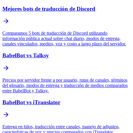
Mejores bots de traducción de Discord
Comparamos 5 bots de traducción de Discord utilizando
información pública actual sobre chat diario, modos de entrega,
canales vinculados, medios, voz y costo a largo plazo del servidor.
BabelBot vs Talksy
Precios por servidor frente a por usuario, rutas de canales, términos
del glosario, modos de entrega y traducción de medios comparados
entre BabelBot y Talksy.
BabelBot vs iTranslator
Entrega en hilos, traducción entre canales, manejo de adjuntos,
características de voz y precios comparados con iTranslator.