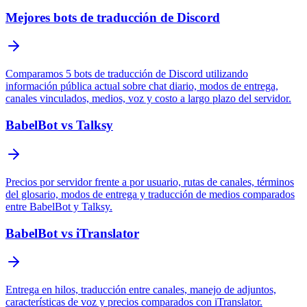
Mejores bots de traducción de Discord
Comparamos 5 bots de traducción de Discord utilizando
información pública actual sobre chat diario, modos de entrega,
canales vinculados, medios, voz y costo a largo plazo del servidor.
BabelBot vs Talksy
Precios por servidor frente a por usuario, rutas de canales, términos
del glosario, modos de entrega y traducción de medios comparados
entre BabelBot y Talksy.
BabelBot vs iTranslator
Entrega en hilos, traducción entre canales, manejo de adjuntos,
características de voz y precios comparados con iTranslator.