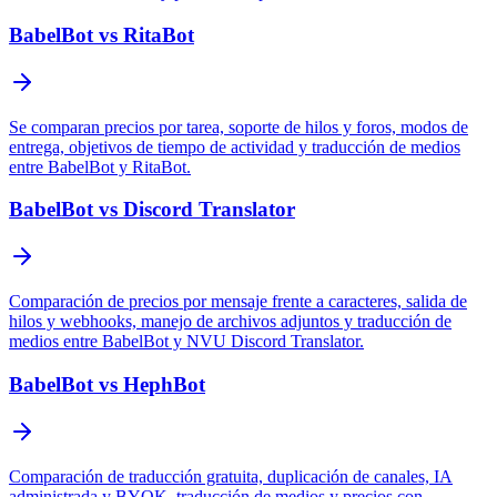
BabelBot vs RitaBot
Se comparan precios por tarea, soporte de hilos y foros, modos de
entrega, objetivos de tiempo de actividad y traducción de medios
entre BabelBot y RitaBot.
BabelBot vs Discord Translator
Comparación de precios por mensaje frente a caracteres, salida de
hilos y webhooks, manejo de archivos adjuntos y traducción de
medios entre BabelBot y NVU Discord Translator.
BabelBot vs HephBot
Comparación de traducción gratuita, duplicación de canales, IA
administrada y BYOK, traducción de medios y precios con