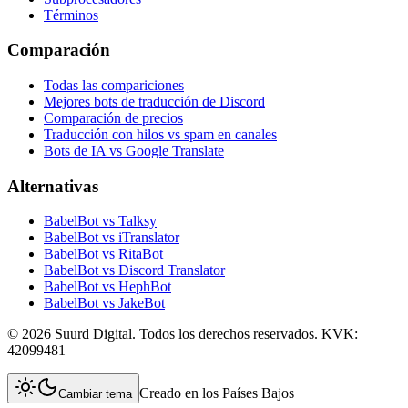
Términos
Comparación
Todas las compariciones
Mejores bots de traducción de Discord
Comparación de precios
Traducción con hilos vs spam en canales
Bots de IA vs Google Translate
Alternativas
BabelBot vs Talksy
BabelBot vs iTranslator
BabelBot vs RitaBot
BabelBot vs Discord Translator
BabelBot vs HephBot
BabelBot vs JakeBot
©
2026
Suurd Digital
.
Todos los derechos reservados.
KVK:
42099481
Creado en los Países Bajos
Cambiar tema