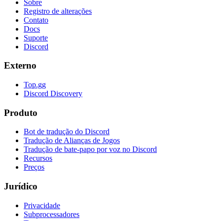
Sobre
Registro de alterações
Contato
Docs
Suporte
Discord
Externo
Top.gg
Discord Discovery
Produto
Bot de tradução do Discord
Tradução de Alianças de Jogos
Tradução de bate-papo por voz no Discord
Recursos
Preços
Jurídico
Privacidade
Subprocessadores