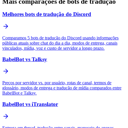
Mais comparações de bots de tradução
Melhores bots de tradução do Discord
Comparamos 5 bots de tradução do Discord usando informações
públicas atuais sobre chat do dia a dia, modos de entrega, canais
vinculados, mídia, voz e custo de servidor a longo prazo.
BabelBot vs Talksy
Preços por servidor vs. por usuário, rotas de canal, termos de
glossário, modos de entrega e tradução de mídia comparados entre
BabelBot e Talksy.
BabelBot vs iTranslator
Entrega em thread, tradução entre canais, manuseio de anexos,