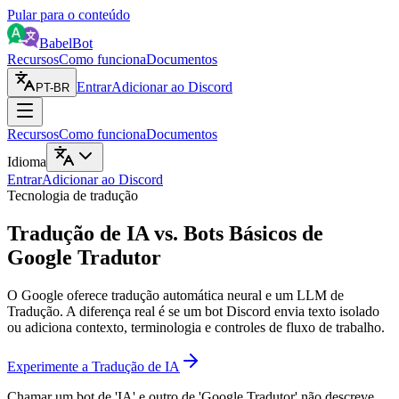
Pular para o conteúdo
BabelBot
Recursos
Como funciona
Documentos
Entrar
Adicionar ao Discord
PT-BR
Recursos
Como funciona
Documentos
Idioma
Entrar
Adicionar ao Discord
Tecnologia de tradução
Tradução de IA vs. Bots Básicos de
Google Tradutor
O Google oferece tradução automática neural e um LLM de
Tradução. A diferença real é se um bot Discord envia texto isolado
ou adiciona contexto, terminologia e controles de fluxo de trabalho.
Experimente a Tradução de IA
Chamar um bot de 'IA' e outro de 'Google Tradutor' não descreve