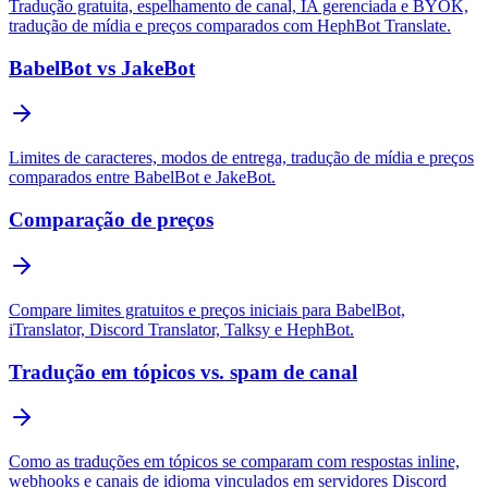
Tradução gratuita, espelhamento de canal, IA gerenciada e BYOK,
tradução de mídia e preços comparados com HephBot Translate.
BabelBot vs JakeBot
Limites de caracteres, modos de entrega, tradução de mídia e preços
comparados entre BabelBot e JakeBot.
Comparação de preços
Compare limites gratuitos e preços iniciais para BabelBot,
iTranslator, Discord Translator, Talksy e HephBot.
Tradução em tópicos vs. spam de canal
Como as traduções em tópicos se comparam com respostas inline,
webhooks e canais de idioma vinculados em servidores Discord