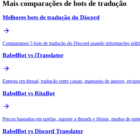
Mais comparações de bots de tradução
Melhores bots de tradução do Discord
Comparamos 5 bots de tradução do Discord usando informações públicas
BabelBot vs iTranslator
Entrega em thread, tradução entre canais, manuseio de anexos, recurs
BabelBot vs RitaBot
Preços baseados em tarefas, suporte a threads e fóruns, modos de ent
BabelBot vs Discord Translator