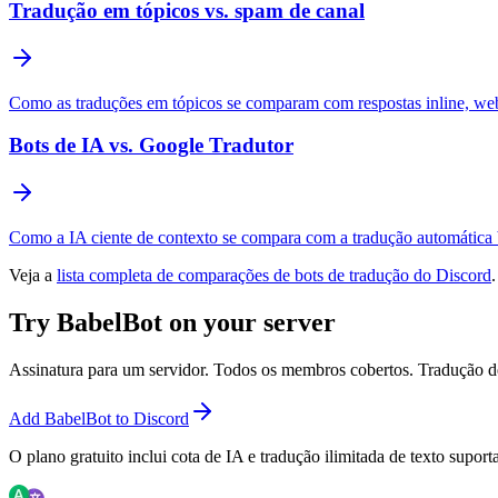
Tradução em tópicos vs. spam de canal
Como as traduções em tópicos se comparam com respostas inline, web
Bots de IA vs. Google Tradutor
Como a IA ciente de contexto se compara com a tradução automática 
Veja a
lista completa de comparações de bots de tradução do Discord
.
Try BabelBot on your server
Assinatura para um servidor. Todos os membros cobertos. Tradução de t
Add BabelBot to Discord
O plano gratuito inclui cota de IA e tradução ilimitada de texto suport