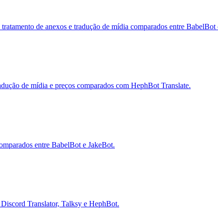
 tratamento de anexos e tradução de mídia comparados entre BabelBot
radução de mídia e preços comparados com HephBot Translate.
 comparados entre BabelBot e JakeBot.
, Discord Translator, Talksy e HephBot.