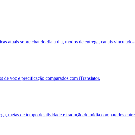
 atuais sobre chat do dia a dia, modos de entrega, canais vinculados, 
os de voz e precificação comparados com iTranslator.
rega, metas de tempo de atividade e tradução de mídia comparados entr