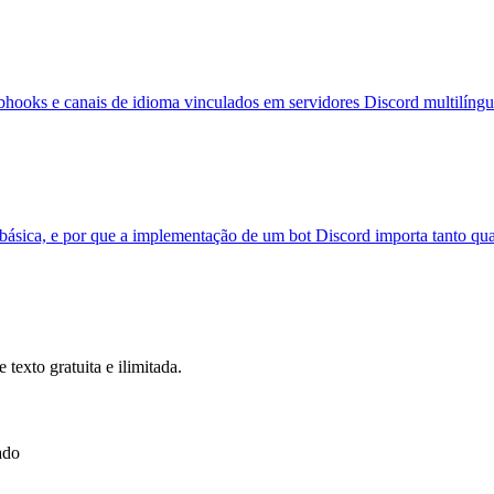
hooks e canais de idioma vinculados em servidores Discord multilíngu
básica, e por que a implementação de um bot Discord importa tanto qua
exto gratuita e ilimitada.
ado