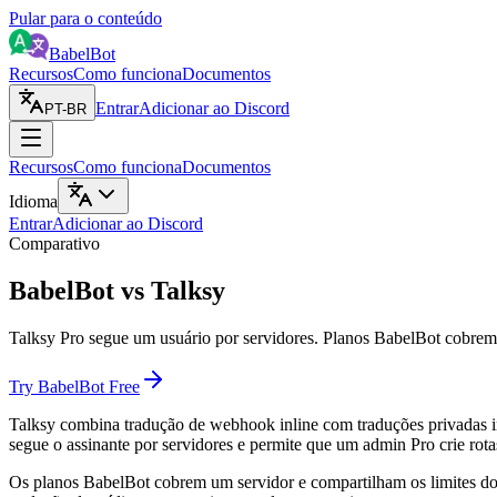
Pular para o conteúdo
BabelBot
Recursos
Como funciona
Documentos
Entrar
Adicionar ao Discord
PT-BR
Recursos
Como funciona
Documentos
Idioma
Entrar
Adicionar ao Discord
Comparativo
BabelBot vs Talksy
Talksy Pro segue um usuário por servidores. Planos BabelBot cobrem
Try BabelBot Free
Talksy combina tradução de webhook inline com traduções privadas ins
segue o assinante por servidores e permite que um admin Pro crie rotas
Os planos BabelBot cobrem um servidor e compartilham os limites do 