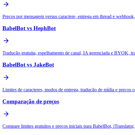
Preços por mensagem versus caractere, entrega em thread e webhook,
BabelBot vs HephBot
Tradução gratuita, espelhamento de canal, IA gerenciada e BYOK, t
BabelBot vs JakeBot
Limites de caracteres, modos de entrega, tradução de mídia e preços
Comparação de preços
Compare limites gratuitos e preços iniciais para BabelBot, iTranslator