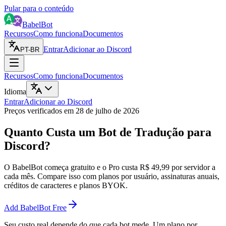
Pular para o conteúdo
BabelBot
Recursos
Como funciona
Documentos
Entrar
Adicionar ao Discord
PT-BR
Recursos
Como funciona
Documentos
Idioma
Entrar
Adicionar ao Discord
Preços verificados em 28 de julho de 2026
Quanto Custa um Bot de Tradução para
Discord?
O BabelBot começa gratuito e o Pro custa R$ 49,99 por servidor a
cada mês. Compare isso com planos por usuário, assinaturas anuais,
créditos de caracteres e planos BYOK.
Add BabelBot Free
Seu custo real depende do que cada bot mede. Um plano por