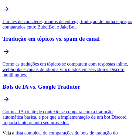
Limites de caracteres, modos de entrega, tradução de mídia e preços
comparados entre BabelBot e JakeBot.
Tradução em tópicos vs. spam de canal
Como as traduções em tópicos se comparam com respostas inline,
webhooks e canais de idioma vinculados em servidores Discord
multilíngues.
Bots de IA vs. Google Tradutor
Como a IA ciente de contexto se compara com a tradução
automática básica, e por que a implementação de um bot Discord
importa tanto quanto seu provedor.
Veja a
lista completa de comparações de bots de tradução do