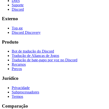
Docs
Suporte
Discord
Externo
Top.gg
Discord Discovery
Produto
Bot de tradução do Discord
Tradução de Alianças de Jogos
Tradução de bate-papo por voz no Discord
Recursos
Preços
Jurídico
Privacidade
Subprocessadores
Termos
Comparação