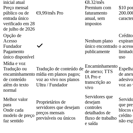
inicial atual
€8.32/mês
Preço mensal
Premium com
$10 po
público ou de
€9,99/mês Pro
faturamento
200.00
entrada único
anual, sem
caracte
verificado em 28
impostos
de julho de 2026
Opção de
Crédito
Acesso
Nenhum plano
expira
Fundador
único encontrado
o acess
Pagamento
publicamente
limitad
único disponível
uso
Mídia e voz
Encaminhamento
Tradução ou
Tradução de conteúdo de
Espelh
de anexo; TTS
encaminhamento
mídia em planos pagos;
de anex
IA Pro e
de conteúdo
voz ao vivo nos planos
adesivo
transcrição ao
além do texto
Ultra / Fundador
voz ao 
vivo
normal
Servidores que
Melhor valor
Servido
Proprietários de
desejam
para
que pr
servidores que desejam
controles
Onde cada
blocos 
preços mensais
detalhados de
modelo de preço
crédito
previsíveis ou únicos
fluxo de trabalho
faz sentido
não ex
e saída