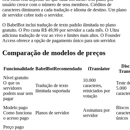
usuário cresce com o número de seus membros. Créditos de
caracteres diminuem a cada tradução e idioma de destino. Um plano
de servidor cobre todo o servidor.
O BabelBot inclui tradução de texto padrão ilimitada no plano
gratuito. O Pro custa R$ 49,99 por servidor a cada mês. O Ultra
adiciona tradução de voz ao vivo e limites mais altos. O Founder
Access oferece a opção de pagamento único para um servidor.
Comparação de modelos de preços
Dis
Funcionalidade
BabelBot
Recomendado
iTranslator
Trans
Nível gratuito
10.000
O que os
Teste d
Tradução de texto
caracteres,
servidores
5.000
ilimitada suportada
reiniciados por
podem usar sem
caracte
votação
pagar
Modelo pago
Blocos
Assinatura por
Como funciona
Planos de servidor
caracte
servidor
o acesso pago
únicos
Preço pago