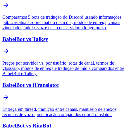
Comparamos 5 bots de tradução do Discord usando informações
públicas atuais sobre chat do dia a dia, modos de entrega, canais
vinculados, mídia, voz e custo de servidor a longo prazo.
BabelBot vs Talksy
Preços por servidor vs. por usuário, rotas de canal, termos de
glossário, modos de entrega e tradução de mídia comparados entre
BabelBot e Talksy.
BabelBot vs iTranslator
Entrega em thread, tradução entre canais, manuseio de anexos,
recursos de voz e precificação comparados com iTranslator.
BabelBot vs RitaBot