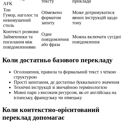
тексту
приклади
AFK
Тон
Обмежено
Може дотримуватися
Гумор, наголос та
форматом
явних інструкцій щодо
невимушений
запиту
тону
стиль
Контекст розмови
Одне
Займенники та
Можна включати сусідні
повідомлення
посилання між
повідомлення
або фраза
повідомленнями
Коли достатньо базового перекладу
Оголошення, правила та формальний текст з чіткою
структурою
Прості запитання, де достатньо буквального значення
Технічні інструкції зі звичайною термінологією
Мовні пари з високим ресурсом, як-от англійська на
іспанську, французьку чи німецьку
Коли контекстно-орієнтований
переклад допомагає