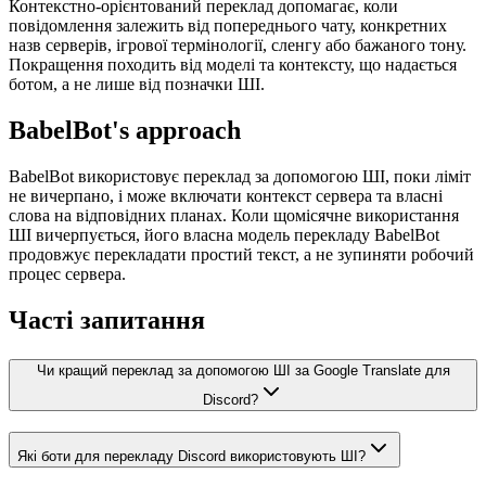
Контекстно-орієнтований переклад допомагає, коли
повідомлення залежить від попереднього чату, конкретних
назв серверів, ігрової термінології, сленгу або бажаного тону.
Покращення походить від моделі та контексту, що надається
ботом, а не лише від позначки ШІ.
BabelBot's approach
BabelBot використовує переклад за допомогою ШІ, поки ліміт
не вичерпано, і може включати контекст сервера та власні
слова на відповідних планах. Коли щомісячне використання
ШІ вичерпується, його власна модель перекладу BabelBot
продовжує перекладати простий текст, а не зупиняти робочий
процес сервера.
Часті запитання
Чи кращий переклад за допомогою ШІ за Google Translate для
Discord?
Які боти для перекладу Discord використовують ШІ?