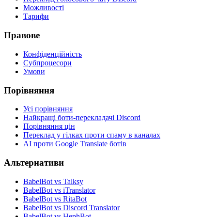
Можливості
Тарифи
Правове
Конфіденційність
Субпроцесори
Умови
Порівняння
Усі порівняння
Найкращі боти-перекладачі Discord
Порівняння цін
Переклад у гілках проти спаму в каналах
AI проти Google Translate ботів
Альтернативи
BabelBot vs Talksy
BabelBot vs iTranslator
BabelBot vs RitaBot
BabelBot vs Discord Translator
BabelBot vs HephBot