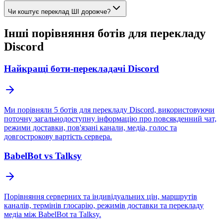
Чи коштує переклад ШІ дорожче?
Інші порівняння ботів для перекладу
Discord
Найкращі боти-перекладачі Discord
Ми порівняли 5 ботів для перекладу Discord, використовуючи
поточну загальнодоступну інформацію про повсякденний чат,
режими доставки, пов'язані канали, медіа, голос та
довгострокову вартість сервера.
BabelBot vs Talksy
Порівняння серверних та індивідуальних цін, маршрутів
каналів, термінів глосарію, режимів доставки та перекладу
медіа між BabelBot та Talksy.