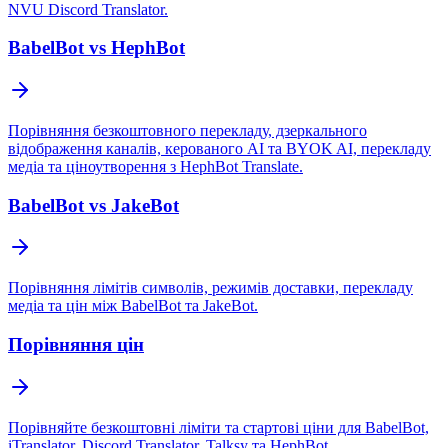
NVU Discord Translator.
BabelBot vs HephBot
Порівняння безкоштовного перекладу, дзеркального
відображення каналів, керованого AI та BYOK AI, перекладу
медіа та ціноутворення з HephBot Translate.
BabelBot vs JakeBot
Порівняння лімітів символів, режимів доставки, перекладу
медіа та цін між BabelBot та JakeBot.
Порівняння цін
Порівняйте безкоштовні ліміти та стартові ціни для BabelBot,
iTranslator, Discord Translator, Talksy та HephBot.