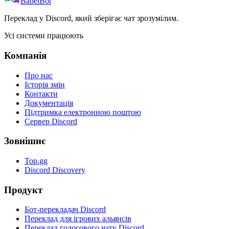
BabelBot
Переклад у Discord, який зберігає чат зрозумілим.
Усі системи працюють
Компанія
Про нас
Історія змін
Контакти
Документація
Підтримка електронною поштою
Сервер Discord
Зовнішнє
Top.gg
Discord Discovery
Продукт
Бот-перекладач Discord
Переклад для ігрових альянсів
Переклад голосового чату Discord