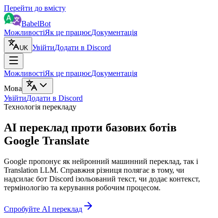
Перейти до вмісту
BabelBot
Можливості
Як це працює
Документація
Увійти
Додати в Discord
UK
Можливості
Як це працює
Документація
Мова
Увійти
Додати в Discord
Технологія перекладу
AI переклад проти базових ботів
Google Translate
Google пропонує як нейронний машинний переклад, так і
Translation LLM. Справжня різниця полягає в тому, чи
надсилає бот Discord ізольований текст, чи додає контекст,
термінологію та керування робочим процесом.
Спробуйте AI переклад