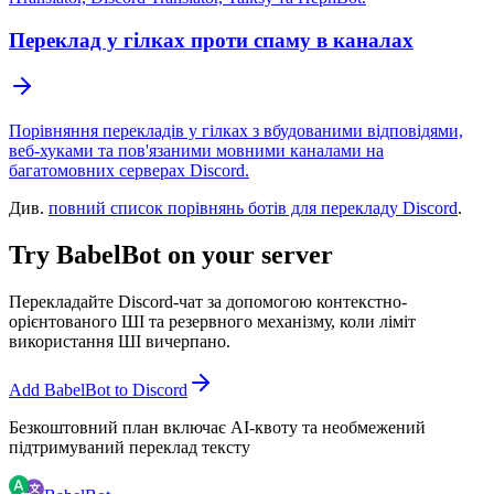
Переклад у гілках проти спаму в каналах
Порівняння перекладів у гілках з вбудованими відповідями,
веб-хуками та пов'язаними мовними каналами на
багатомовних серверах Discord.
Див.
повний список порівнянь ботів для перекладу Discord
.
Try BabelBot on your server
Перекладайте Discord-чат за допомогою контекстно-
орієнтованого ШІ та резервного механізму, коли ліміт
використання ШІ вичерпано.
Add BabelBot to Discord
Безкоштовний план включає AI-квоту та необмежений
підтримуваний переклад тексту