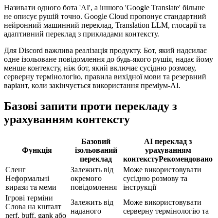
Називати одного бота 'AI', а іншого 'Google Translate' більше
не описує рушій точно. Google Cloud пропонує стандартний
нейронний машинний переклад, Translation LLM, глосарії та
адаптивний переклад з прикладами контексту.
Для Discord важлива реалізація продукту. Бот, який надсилає
одне ізольоване повідомлення до будь-якого рушія, надає йому
менше контексту, ніж бот, який включає сусідню розмову,
серверну термінологію, правила вихідної мови та резервний
варіант, коли закінчується використання преміум-AI.
Базові запити проти перекладу з
урахуванням контексту
Базовий
AI переклад з
Функція
ізольований
урахуванням
переклад
контексту
Рекомендовано
Сленг
Залежить від
Може використовувати
Неформальні
окремого
сусідню розмову та
вирази та меми
повідомлення
інструкції
Ігрові терміни
Залежить від
Може використовувати
Слова на кшталт
наданого
серверну термінологію та
nerf, buff, gank або