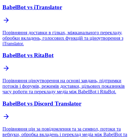
BabelBot vs iTranslator
Порівняння доставки в гілках, міжканального перекладу,
обробки вкладень, голосових функцій та ціноутворення з
iTranslator.
BabelBot vs RitaBot
Порівняння ціноутворення на основі завдань, підтримки
потоків і форумів, режимів доставки, цільових показників
часу роботи та перекладу медіа між BabelBot і RitaBot.
BabelBot vs Discord Translator
Порівняння цін за повідомлення та за символ, потоки та
вебхуки, обробка вкладень і переклад медіа між BabelBot та