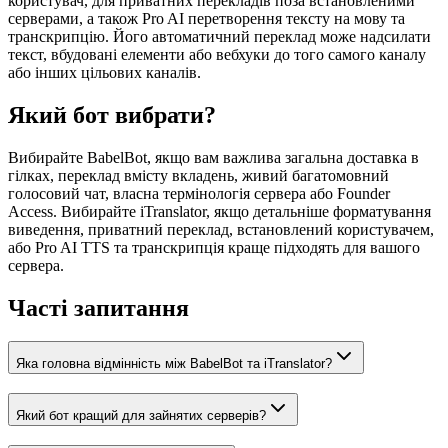
користувач, для приватних перекладів поза встановленими
серверами, а також Pro AI перетворення тексту на мову та
транскрипцію. Його автоматичний переклад може надсилати
текст, вбудовані елементи або вебхуки до того самого каналу
або інших цільових каналів.
Який бот вибрати?
Вибирайте BabelBot, якщо вам важлива загальна доставка в
гілках, переклад вмісту вкладень, живий багатомовний
голосовий чат, власна термінологія сервера або Founder
Access. Вибирайте iTranslator, якщо детальніше форматування
виведення, приватний переклад, встановлений користувачем,
або Pro AI TTS та транскрипція краще підходять для вашого
сервера.
Часті запитання
Яка головна відмінність між BabelBot та iTranslator?
Який бот кращий для зайнятих серверів?