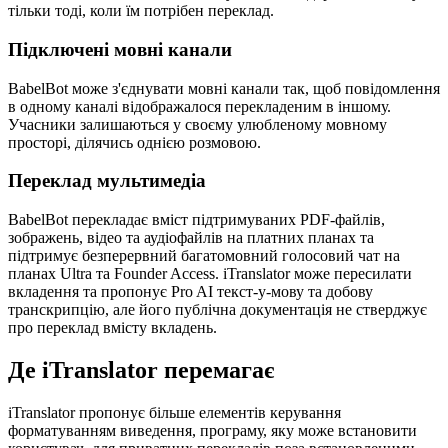
тільки тоді, коли їм потрібен переклад.
Підключені мовні канали
BabelBot може з'єднувати мовні канали так, щоб повідомлення
в одному каналі відображалося перекладеним в іншому.
Учасники залишаються у своєму улюбленому мовному
просторі, ділячись однією розмовою.
Переклад мультимедіа
BabelBot перекладає вміст підтримуваних PDF-файлів,
зображень, відео та аудіофайлів на платних планах та
підтримує безперервний багатомовний голосовий чат на
планах Ultra та Founder Access. iTranslator може пересилати
вкладення та пропонує Pro AI текст-у-мову та добову
транскрипцію, але його публічна документація не стверджує
про переклад вмісту вкладень.
Де iTranslator перемагає
iTranslator пропонує більше елементів керування
форматуванням виведення, програму, яку може встановити