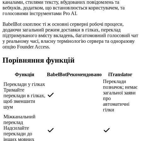
каналами, стилями тексту, вбудованих повідомлень та
вебхуків, додатком, що встановлюється користувачем, та
голосовими інструментами Pro AI.
BabelBot охоплює ті ж основні серверні робочі процеси,
додаючи загальний режим доставки в гілках, переклад
підтримуваного вмісту вкладень, багатомовний голосовий чат
у реальному часі, власну термінологію сервера та одноразову
опцію Founder Access.
Порівняння функцій
Функція
BabelBot
Рекомендовано
iTranslator
Переклади
Переклади у гілках
позначок; немає
Тримайте
загальної заяви
переклади в гілках,
про
щоб зменшити
автоматичні
шум
гілки
Міжканальний
переклад
Надсилайте
переклади до
інших мовних