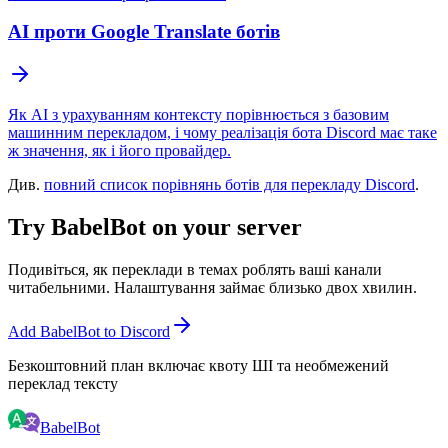
AI проти Google Translate ботів
Як AI з урахуванням контексту порівнюється з базовим
машинним перекладом, і чому реалізація бота Discord має таке
ж значення, як і його провайдер.
Див.
повний список порівнянь ботів для перекладу Discord
.
Try BabelBot on your server
Подивіться, як переклади в темах роблять ваші канали
читабельними. Налаштування займає близько двох хвилин.
Add BabelBot to Discord
Безкоштовний план включає квоту ШІ та необмежений
переклад тексту
BabelBot