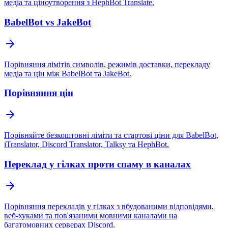
медіа та ціноутворення з HephBot Translate.
BabelBot vs JakeBot
Порівняння лімітів символів, режимів доставки, перекладу
медіа та цін між BabelBot та JakeBot.
Порівняння цін
Порівняйте безкоштовні ліміти та стартові ціни для BabelBot,
iTranslator, Discord Translator, Talksy та HephBot.
Переклад у гілках проти спаму в каналах
Порівняння перекладів у гілках з вбудованими відповідями,
веб-хуками та пов'язаними мовними каналами на
багатомовних серверах Discord.