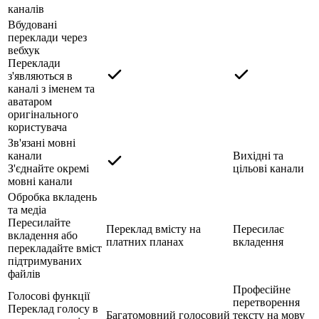
каналів
Вбудовані
переклади через
вебхук
Переклади
з'являються в
каналі з іменем та
аватаром
оригінального
користувача
Зв'язані мовні
канали
Вихідні та
З'єднайте окремі
цільові канали
мовні канали
Обробка вкладень
та медіа
Пересилайте
Переклад вмісту на
Пересилає
вкладення або
платних планах
вкладення
перекладайте вміст
підтримуваних
файлів
Професійне
Голосові функції
перетворення
Переклад голосу в
Багатомовний голосовий
тексту на мову