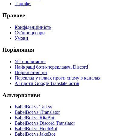
Тарифи
Правове
Конфіденційність
Субпроцесори
Умови
Порівняння
Усі порівняння
Найкращі боти-перекладачі Discord
Порівняння цін
Переклад у гілках проти спаму в каналах
AI проти Google Translate ботів
Альтернативи
BabelBot vs Talksy
BabelBot vs iTranslator
BabelBot vs RitaBot
BabelBot vs Discord Translator
BabelBot vs HephBot
BabelBot vs JakeBot