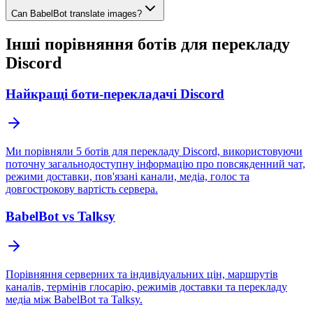
Can BabelBot translate images?
Інші порівняння ботів для перекладу
Discord
Найкращі боти-перекладачі Discord
Ми порівняли 5 ботів для перекладу Discord, використовуючи
поточну загальнодоступну інформацію про повсякденний чат,
режими доставки, пов'язані канали, медіа, голос та
довгострокову вартість сервера.
BabelBot vs Talksy
Порівняння серверних та індивідуальних цін, маршрутів
каналів, термінів глосарію, режимів доставки та перекладу
медіа між BabelBot та Talksy.