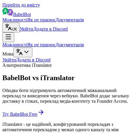
Перейти до вмісту
BabelBot
Можливості
Як це працює
Документація
Увійти
Додати в Discord
UK
Можливості
Як це працює
Документація
Мова
Увійти
Додати в Discord
Альтернатива iTranslator
BabelBot vs iTranslator
Обидва боти підтримують автоматичний міжканальний
переклад та виведення через вебхуки. BabelBot додає загальну
доставку в гілках, переклад медіа-контенту та Founder Access.
Try BabelBot Free
iTranslator - це надійний, конфігурований перекладач з
автоматичним перекладом у межах одного каналу та між