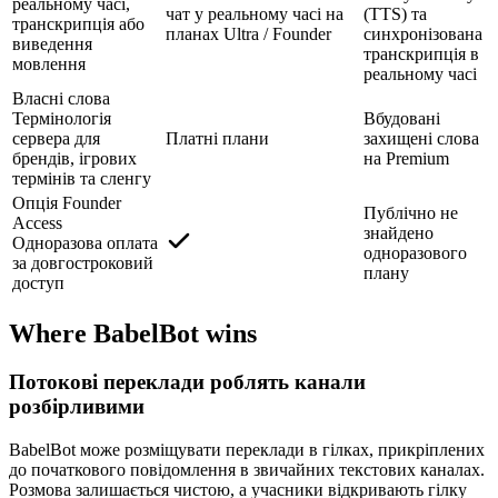
реальному часі,
чат у реальному часі на
(TTS) та
транскрипція або
планах Ultra / Founder
синхронізована
виведення
транскрипція в
мовлення
реальному часі
Власні слова
Термінологія
Вбудовані
сервера для
Платні плани
захищені слова
брендів, ігрових
на Premium
термінів та сленгу
Опція Founder
Публічно не
Access
знайдено
Одноразова оплата
одноразового
за довгостроковий
плану
доступ
Where BabelBot wins
Потокові переклади роблять канали
розбірливими
BabelBot може розміщувати переклади в гілках, прикріплених
до початкового повідомлення в звичайних текстових каналах.
Розмова залишається чистою, а учасники відкривають гілку