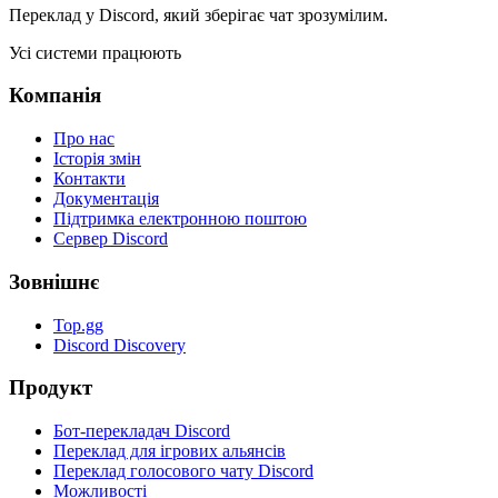
Переклад у Discord, який зберігає чат зрозумілим.
Усі системи працюють
Компанія
Про нас
Історія змін
Контакти
Документація
Підтримка електронною поштою
Сервер Discord
Зовнішнє
Top.gg
Discord Discovery
Продукт
Бот-перекладач Discord
Переклад для ігрових альянсів
Переклад голосового чату Discord
Можливості