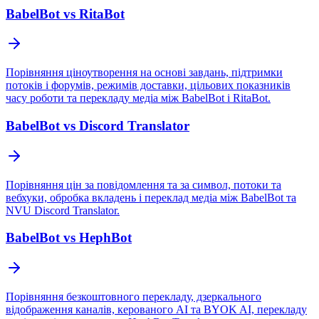
BabelBot vs RitaBot
Порівняння ціноутворення на основі завдань, підтримки
потоків і форумів, режимів доставки, цільових показників
часу роботи та перекладу медіа між BabelBot і RitaBot.
BabelBot vs Discord Translator
Порівняння цін за повідомлення та за символ, потоки та
вебхуки, обробка вкладень і переклад медіа між BabelBot та
NVU Discord Translator.
BabelBot vs HephBot
Порівняння безкоштовного перекладу, дзеркального
відображення каналів, керованого AI та BYOK AI, перекладу