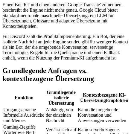
Einen Bot 'KI' und einen anderen 'Google Translate' zu nennen,
beschreibt die Engine nicht mehr genau. Google Cloud bietet
Standard-neuronale maschinelle Übersetzung, ein LLM für
Übersetzungen, Glossare und adaptive Übersetzung mit
Kontextbeispielen.
Für Discord zählt die Produktimplementierung. Ein Bot, der eine
isolierte Nachricht an jede Engine sendet, gibt ihr weniger Kontext
als ein Bot, der die umgebende Konversation, serverseitige
Terminologie, Regeln für die Quellsprache und einen Fallback
enthält, wenn die Nutzung der Premium-KI aufgebraucht ist.
Grundlegende Anfragen vs.
kontextbezogene Übersetzung
Grundlegende
Kontextbezogene KI-
Funktion
isolierte
Übersetzung
Empfohlen
Übersetzung
Umgangssprache
Abhängig von
Kann die umgebende
Informelle Ausdrücke
der einzelnen
Konversation und
und Memes
Nachricht
Anweisungen verwenden
Gaming-Begriffe
Verlässt sich auf
Kann serverbezogene
Wörter wie Nerf,