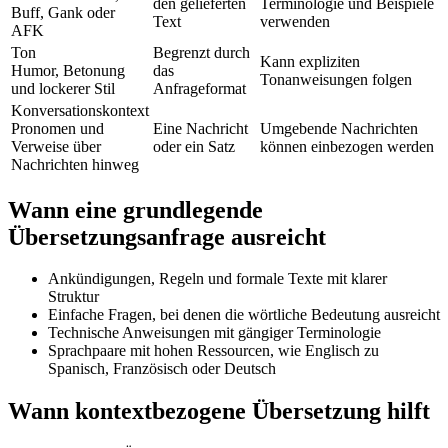
den gelieferten
Terminologie und Beispiele
Buff, Gank oder
Text
verwenden
AFK
Ton
Begrenzt durch
Kann expliziten
Humor, Betonung
das
Tonanweisungen folgen
und lockerer Stil
Anfrageformat
Konversationskontext
Pronomen und
Eine Nachricht
Umgebende Nachrichten
Verweise über
oder ein Satz
können einbezogen werden
Nachrichten hinweg
Wann eine grundlegende
Übersetzungsanfrage ausreicht
Ankündigungen, Regeln und formale Texte mit klarer
Struktur
Einfache Fragen, bei denen die wörtliche Bedeutung ausreicht
Technische Anweisungen mit gängiger Terminologie
Sprachpaare mit hohen Ressourcen, wie Englisch zu
Spanisch, Französisch oder Deutsch
Wann kontextbezogene Übersetzung hilft