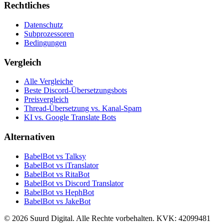
Rechtliches
Datenschutz
Subprozessoren
Bedingungen
Vergleich
Alle Vergleiche
Beste Discord-Übersetzungsbots
Preisvergleich
Thread-Übersetzung vs. Kanal-Spam
KI vs. Google Translate Bots
Alternativen
BabelBot vs Talksy
BabelBot vs iTranslator
BabelBot vs RitaBot
BabelBot vs Discord Translator
BabelBot vs HephBot
BabelBot vs JakeBot
©
2026
Suurd Digital
.
Alle Rechte vorbehalten.
KVK:
42099481