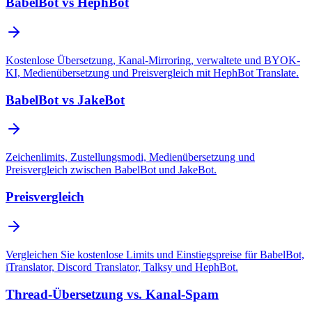
BabelBot vs HephBot
Kostenlose Übersetzung, Kanal-Mirroring, verwaltete und BYOK-
KI, Medienübersetzung und Preisvergleich mit HephBot Translate.
BabelBot vs JakeBot
Zeichenlimits, Zustellungsmodi, Medienübersetzung und
Preisvergleich zwischen BabelBot und JakeBot.
Preisvergleich
Vergleichen Sie kostenlose Limits und Einstiegspreise für BabelBot,
iTranslator, Discord Translator, Talksy und HephBot.
Thread-Übersetzung vs. Kanal-Spam