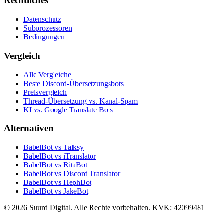
Rechtliches
Datenschutz
Subprozessoren
Bedingungen
Vergleich
Alle Vergleiche
Beste Discord-Übersetzungsbots
Preisvergleich
Thread-Übersetzung vs. Kanal-Spam
KI vs. Google Translate Bots
Alternativen
BabelBot vs Talksy
BabelBot vs iTranslator
BabelBot vs RitaBot
BabelBot vs Discord Translator
BabelBot vs HephBot
BabelBot vs JakeBot
©
2026
Suurd Digital
.
Alle Rechte vorbehalten.
KVK:
42099481