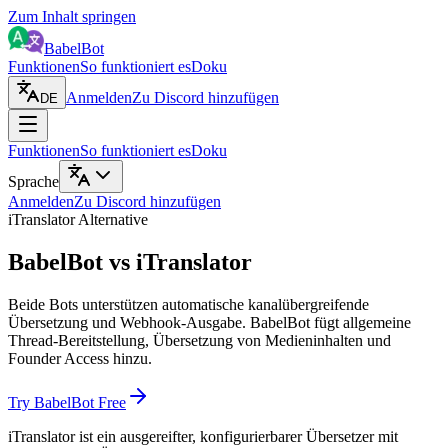
Zum Inhalt springen
BabelBot
Funktionen
So funktioniert es
Doku
Anmelden
Zu Discord hinzufügen
DE
Funktionen
So funktioniert es
Doku
Sprache
Anmelden
Zu Discord hinzufügen
iTranslator Alternative
BabelBot vs iTranslator
Beide Bots unterstützen automatische kanalübergreifende
Übersetzung und Webhook-Ausgabe. BabelBot fügt allgemeine
Thread-Bereitstellung, Übersetzung von Medieninhalten und
Founder Access hinzu.
Try BabelBot Free
iTranslator ist ein ausgereifter, konfigurierbarer Übersetzer mit