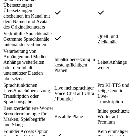
Übersetzungen
Übersetzungen
erscheinen im Kanal mit
dem Namen und Avatar
des Originalbenutzers
Verknüpfte Sprachkanäle
Quell- und
Getrennte Sprachkanäle
Zielkanäle
miteinander verbinden
Verarbeitung von
Anhängen und Medien
Inhaltsübersetzung in
Anhänge weiterleiten
Leitet Anhänge
kostenpflichtigen
oder den Inhalt
weiter
Plänen
unterstützter Dateien
übersetzen
Sprachfunktionen
Pro KI-TTS und
Live mehrsprachiger
Live-Sprachübersetzung,
zeitgesteuerte
Voice-Chat auf Ultra
Transkription oder
Live-
/ Founder
Sprachausgabe
Transkription
Benutzerdefinierte Wörter
Inline geschützte
Serverterminologie für
Bezahlte Pläne
Wörter auf
Marken, Spielbegriffe
Premium
und Slang
Founder Access Option
Kein einmaliger