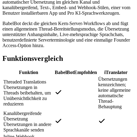
automatischer Übersetzung im gleichen Kanal und
kanalübergreifend, Text-, Embed- und Webhook-Stilen, einer vom
Benutzer installierbaren App und Pro KI-Sprachwerkzeugen.
BabelBot deckt die gleichen Kern-Server-Workflows ab und fügt
einen allgemeinen Thread-Bereitstellungsmodus, die Übersetzung
unterstützter Anhangsinhalte, Live-mehrsprachige Sprachchats,
benutzerdefinierte Serverterminologie und eine einmalige Founder
Access-Option hinzu.
Funktionsvergleich
Funktion
BabelBot
Empfohlen
iTranslator
Übersetzungen
Threaded Translations
kennzeichnen;
Übersetzungen in
keine allgemeine
Threads beibehalten, um
automatische
Unübersichtlichkeit zu
Thread-
reduzieren
Behauptung
Kanalübergreifende
Übersetzung
Übersetzungen in andere
Sprachkanäle senden
Inline-Webhook-