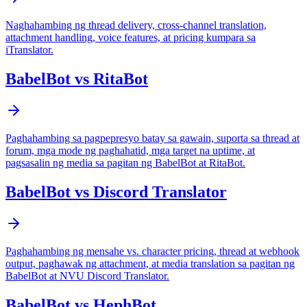
Naghahambing ng thread delivery, cross-channel translation,
attachment handling, voice features, at pricing kumpara sa
iTranslator.
BabelBot vs RitaBot
Paghahambing sa pagpepresyo batay sa gawain, suporta sa thread at
forum, mga mode ng paghahatid, mga target na uptime, at
pagsasalin ng media sa pagitan ng BabelBot at RitaBot.
BabelBot vs Discord Translator
Paghahambing ng mensahe vs. character pricing, thread at webhook
output, paghawak ng attachment, at media translation sa pagitan ng
BabelBot at NVU Discord Translator.
BabelBot vs HephBot