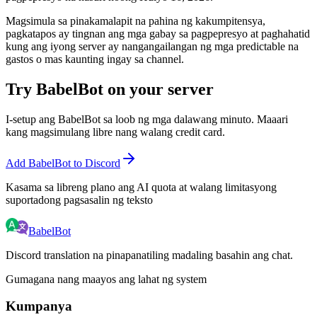
Magsimula sa pinakamalapit na pahina ng kakumpitensya,
pagkatapos ay tingnan ang mga gabay sa pagpepresyo at paghahatid
kung ang iyong server ay nangangailangan ng mga predictable na
gastos o mas kaunting ingay sa channel.
Try BabelBot on your server
I-setup ang BabelBot sa loob ng mga dalawang minuto. Maaari
kang magsimulang libre nang walang credit card.
Add BabelBot to Discord
Kasama sa libreng plano ang AI quota at walang limitasyong
suportadong pagsasalin ng teksto
BabelBot
Discord translation na pinapanatiling madaling basahin ang chat.
Gumagana nang maayos ang lahat ng system
Kumpanya