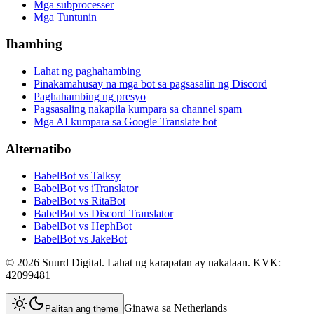
Mga subprocesser
Mga Tuntunin
Ihambing
Lahat ng paghahambing
Pinakamahusay na mga bot sa pagsasalin ng Discord
Paghahambing ng presyo
Pagsasaling nakapila kumpara sa channel spam
Mga AI kumpara sa Google Translate bot
Alternatibo
BabelBot vs Talksy
BabelBot vs iTranslator
BabelBot vs RitaBot
BabelBot vs Discord Translator
BabelBot vs HephBot
BabelBot vs JakeBot
©
2026
Suurd Digital
.
Lahat ng karapatan ay nakalaan.
KVK:
42099481
Ginawa sa Netherlands
Palitan ang theme