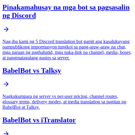
Pinakamahusay na mga bot sa pagsasalin
ng Discord
Nag-iba kami ng 5 Discord translation bot gamit ang kasalukuyang
pampublikong impormasyon tungkol sa pang-araw-araw na chat,
mga paraan ng paghahatid, mga naka-link na channel, media, boses,
at pangmatagalang gastos sa server.
BabelBot vs Talksy
Nagkukumpara ng server vs per-user pricing, channel routes,
glossary terms, delivery modes, at media translation sa pagitan ng
BabelBot at Talksy.
BabelBot vs iTranslator