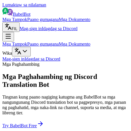
Lumaktaw sa nilalaman
BabelBot
Mga Tampok
Paano gumagana
Mga Dokumento
Mag-sign in
Idagdag sa Discord
FIL
Mga Tampok
Paano gumagana
Mga Dokumento
Wika
Mag-sign in
Idagdag sa Discord
Mga Paghahambing
Mga Paghahambing ng Discord
Translation Bot
Tingnan kung paano nagiging katugma ang BabelBot sa mga
nangungunang Discord translation bot sa pagpepresyo, mga paraan
ng paghahatid, mga naka-link na channel, suporta sa media, at mga
libreng tier.
Try BabelBot Free