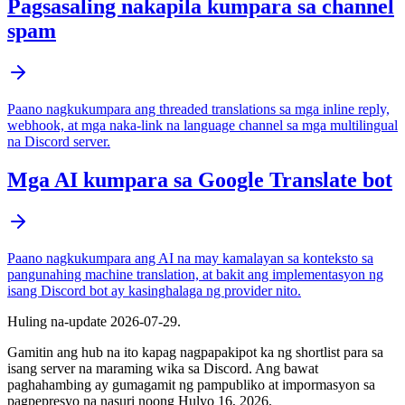
Pagsasaling nakapila kumpara sa channel
spam
Paano nagkukumpara ang threaded translations sa mga inline reply,
webhook, at mga naka-link na language channel sa mga multilingual
na Discord server.
Mga AI kumpara sa Google Translate bot
Paano nagkukumpara ang AI na may kamalayan sa konteksto sa
pangunahing machine translation, at bakit ang implementasyon ng
isang Discord bot ay kasinghalaga ng provider nito.
Huling na-update
2026-07-29
.
Gamitin ang hub na ito kapag nagpapakipot ka ng shortlist para sa
isang server na maraming wika sa Discord. Ang bawat
paghahambing ay gumagamit ng pampubliko at impormasyon sa
pagpepresyo na nasuri noong Hulyo 16, 2026.