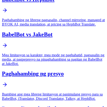
Paghahambing ng libreng pagsasalin, channel mirroring, managed at
BYOK AI, media translation, at pricing sa HephBot Translate.
BabelBot vs JakeBot
Mga limitasyon sa karakter, mga mode ng paghahatid, pagsasalin ng
media, at pagpepresyo na pinaghahambing sa pagitan ng BabelBot
at JakeBot.
Paghahambing ng presyo
Ihambing ang mga libreng limitasyon at panimulang presyo para sa
BabelBot, iTranslator, Discord Translator, Talksy, at HephBot.