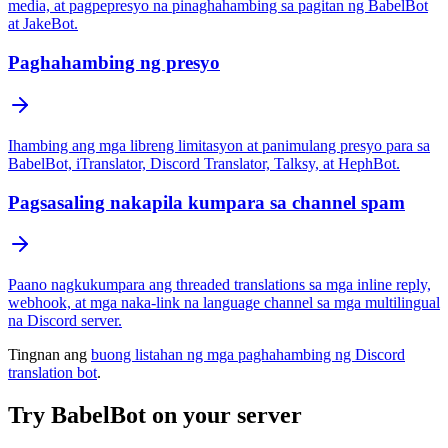
media, at pagpepresyo na pinaghahambing sa pagitan ng BabelBot
at JakeBot.
Paghahambing ng presyo
Ihambing ang mga libreng limitasyon at panimulang presyo para sa
BabelBot, iTranslator, Discord Translator, Talksy, at HephBot.
Pagsasaling nakapila kumpara sa channel spam
Paano nagkukumpara ang threaded translations sa mga inline reply,
webhook, at mga naka-link na language channel sa mga multilingual
na Discord server.
Tingnan ang
buong listahan ng mga paghahambing ng Discord
translation bot
.
Try BabelBot on your server