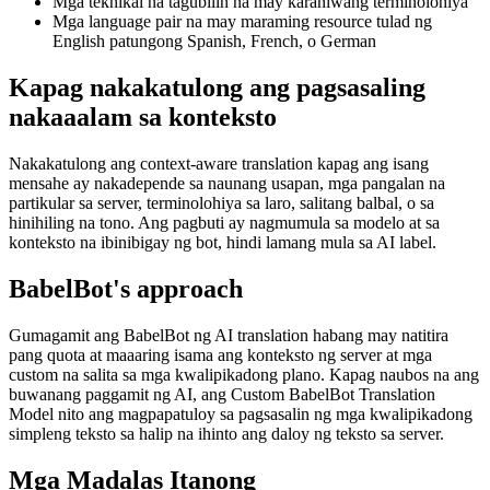
Mga teknikal na tagubilin na may karaniwang terminolohiya
Mga language pair na may maraming resource tulad ng
English patungong Spanish, French, o German
Kapag nakakatulong ang pagsasaling
nakaaalam sa konteksto
Nakakatulong ang context-aware translation kapag ang isang
mensahe ay nakadepende sa naunang usapan, mga pangalan na
partikular sa server, terminolohiya sa laro, salitang balbal, o sa
hinihiling na tono. Ang pagbuti ay nagmumula sa modelo at sa
konteksto na ibinibigay ng bot, hindi lamang mula sa AI label.
BabelBot's approach
Gumagamit ang BabelBot ng AI translation habang may natitira
pang quota at maaaring isama ang konteksto ng server at mga
custom na salita sa mga kwalipikadong plano. Kapag naubos na ang
buwanang paggamit ng AI, ang Custom BabelBot Translation
Model nito ang magpapatuloy sa pagsasalin ng mga kwalipikadong
simpleng teksto sa halip na ihinto ang daloy ng teksto sa server.
Mga Madalas Itanong