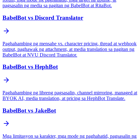
pagsasalin ng media sa pagitan ng BabelBot at RitaBot.
BabelBot vs Discord Translator
Paghahambing ng mensahe vs. character pricing, thread at webhook
output, paghawak ng attachment, at media translation sa pagitan ng
BabelBot at NVU Discord Translator.
BabelBot vs HephBot
Paghahambing ng libreng pagsasalin, channel mirroring, managed at
BYOK AI, media translation, at pricing sa HephBot Translate.
BabelBot vs JakeBot
Mga limitasyon sa karakter, mga mode ng paghahatid, pagsasalin ng