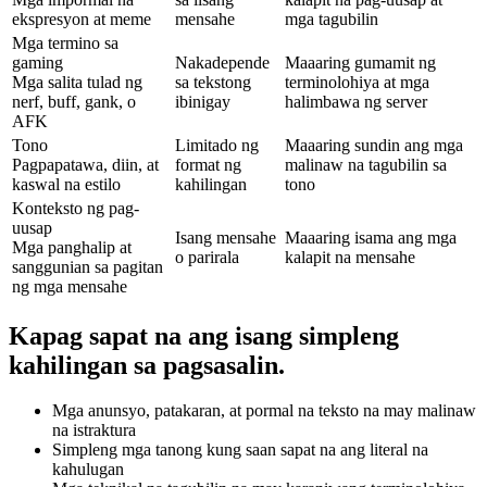
ekspresyon at meme
mensahe
mga tagubilin
Mga termino sa
gaming
Nakadepende
Maaaring gumamit ng
Mga salita tulad ng
sa tekstong
terminolohiya at mga
nerf, buff, gank, o
ibinigay
halimbawa ng server
AFK
Tono
Limitado ng
Maaaring sundin ang mga
Pagpapatawa, diin, at
format ng
malinaw na tagubilin sa
kaswal na estilo
kahilingan
tono
Konteksto ng pag-
uusap
Isang mensahe
Maaaring isama ang mga
Mga panghalip at
o parirala
kalapit na mensahe
sanggunian sa pagitan
ng mga mensahe
Kapag sapat na ang isang simpleng
kahilingan sa pagsasalin.
Mga anunsyo, patakaran, at pormal na teksto na may malinaw
na istraktura
Simpleng mga tanong kung saan sapat na ang literal na
kahulugan