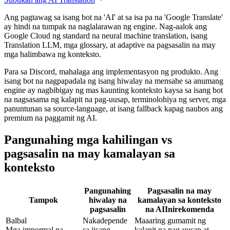
Ang pagtawag sa isang bot na 'AI' at sa isa pa na 'Google Translate'
ay hindi na tumpak na naglalarawan ng engine. Nag-aalok ang
Google Cloud ng standard na neural machine translation, isang
Translation LLM, mga glossary, at adaptive na pagsasalin na may
mga halimbawa ng konteksto.
Para sa Discord, mahalaga ang implementasyon ng produkto. Ang
isang bot na nagpapadala ng isang hiwalay na mensahe sa anumang
engine ay nagbibigay ng mas kaunting konteksto kaysa sa isang bot
na nagsasama ng kalapit na pag-uusap, terminolohiya ng server, mga
panuntunan sa source-language, at isang fallback kapag naubos ang
premium na paggamit ng AI.
Pangunahing mga kahilingan vs
pagsasalin na may kamalayan sa
konteksto
Pangunahing
Pagsasalin na may
Tampok
hiwalay na
kamalayan sa konteksto
pagsasalin
na AI
Inirekomenda
Balbal
Nakadepende
Maaaring gumamit ng
Mga impormal na
sa iisang
kalapit na pag-uusap at