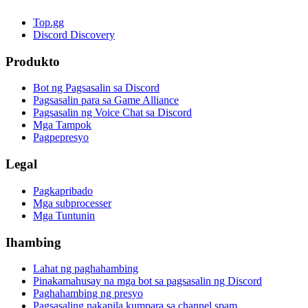
Top.gg
Discord Discovery
Produkto
Bot ng Pagsasalin sa Discord
Pagsasalin para sa Game Alliance
Pagsasalin ng Voice Chat sa Discord
Mga Tampok
Pagpepresyo
Legal
Pagkapribado
Mga subprocesser
Mga Tuntunin
Ihambing
Lahat ng paghahambing
Pinakamahusay na mga bot sa pagsasalin ng Discord
Paghahambing ng presyo
Pagsasaling nakapila kumpara sa channel spam