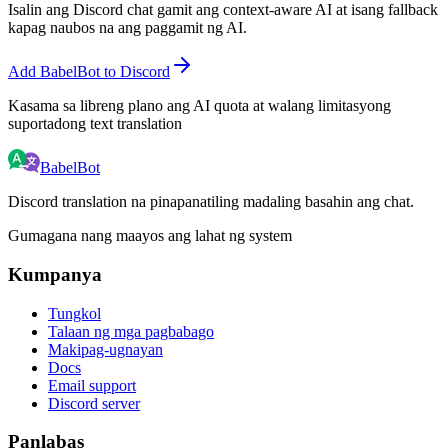
Isalin ang Discord chat gamit ang context-aware AI at isang fallback
kapag naubos na ang paggamit ng AI.
Add BabelBot to Discord
Kasama sa libreng plano ang AI quota at walang limitasyong
suportadong text translation
BabelBot
Discord translation na pinapanatiling madaling basahin ang chat.
Gumagana nang maayos ang lahat ng system
Kumpanya
Tungkol
Talaan ng mga pagbabago
Makipag-ugnayan
Docs
Email support
Discord server
Panlabas