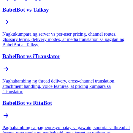
BabelBot vs Talksy
Nagkukumpara ng server vs per-user pricing, channel routes,
glossary terms, delivery modes, at media translation sa pagitan ng
BabelBot at Talksy.
BabelBot vs iTranslator
Naghahambing ng thread delivery, cross-channel translation,
attachment handling, voice features, at pricing kumpara sa
iTranslator.
BabelBot vs RitaBot
Paghahambing sa pagpepresyo batay sa gawain, suporta sa thread at
forum, mga mode ng paghahatid, mga target na uptime, at