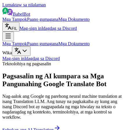
Lumaktaw sa nilalaman
BabelBot
Mga Tampok
Paano gumagana
Mga Dokumento
Mag-sign in
Idagdag sa Discord
FIL
Mga Tampok
Paano gumagana
Mga Dokumento
Wika
Mag-sign in
Idagdag sa Discord
Teknolohiya ng pagsasalin
Pagsasalin ng AI kumpara sa Mga
Pangunahing Google Translate Bot
Nag-aalok ang Google ng parehong neural machine translation at
isang Translation LLM. Ang tunay na pagkakaiba ay kung ang
isang Discord bot ay nagpapadala ng mga hiwalay na teksto o
nagdaragdag ng konteksto, terminolohiya, at mga kontrol sa
workflow.
Subukan ang AI Translation