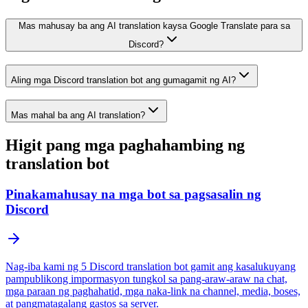
Mas mahusay ba ang AI translation kaysa Google Translate para sa
Discord?
Aling mga Discord translation bot ang gumagamit ng AI?
Mas mahal ba ang AI translation?
Higit pang mga paghahambing ng
translation bot
Pinakamahusay na mga bot sa pagsasalin ng
Discord
Nag-iba kami ng 5 Discord translation bot gamit ang kasalukuyang
pampublikong impormasyon tungkol sa pang-araw-araw na chat,
mga paraan ng paghahatid, mga naka-link na channel, media, boses,
at pangmatagalang gastos sa server.