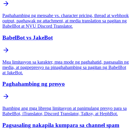
Paghahambing ng mensahe vs. character pricing, thread at webhook
output, paghawak ng attachment, at media translation sa pagitan ng
BabelBot at NVU Discord Translator.
BabelBot vs JakeBot
Mga limitasyon sa karakter, mga mode ng paghahatid, pagsasalin ng
media, at pagpepresyo na pinaghahambing sa pagitan ng BabelBot
at JakeBot.
Paghahambing ng presyo
Ihambing ang mga libreng limitasyon at panimulang presyo para sa
BabelBot, iTranslator, Discord Translator, Talksy, at HephBot.
Pagsasaling nakapila kumpara sa channel spam