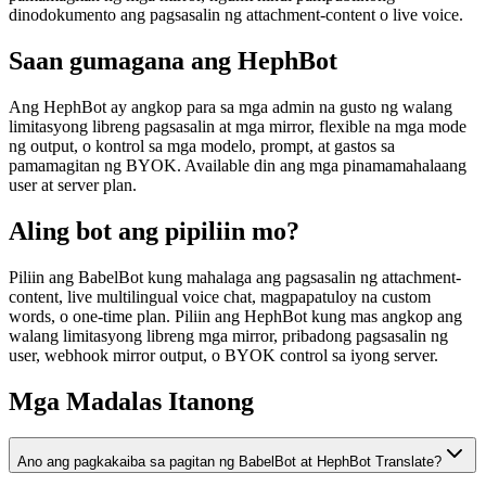
dinodokumento ang pagsasalin ng attachment-content o live voice.
Saan gumagana ang HephBot
Ang HephBot ay angkop para sa mga admin na gusto ng walang
limitasyong libreng pagsasalin at mga mirror, flexible na mga mode
ng output, o kontrol sa mga modelo, prompt, at gastos sa
pamamagitan ng BYOK. Available din ang mga pinamamahalaang
user at server plan.
Aling bot ang pipiliin mo?
Piliin ang BabelBot kung mahalaga ang pagsasalin ng attachment-
content, live multilingual voice chat, magpapatuloy na custom
words, o one-time plan. Piliin ang HephBot kung mas angkop ang
walang limitasyong libreng mga mirror, pribadong pagsasalin ng
user, webhook mirror output, o BYOK control sa iyong server.
Mga Madalas Itanong
Ano ang pagkakaiba sa pagitan ng BabelBot at HephBot Translate?