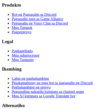
Produkto
Bot ng Pagsasalin sa Discord
Pagsasalin para sa Game Alliance
Pagsasalin ng Voice Chat sa Discord
Mga Tampok
Pagpepresyo
Legal
Pagkapribado
Mga subprocesser
Mga Tuntunin
Ihambing
Lahat ng paghahambing
Pinakamahusay na mga bot sa pagsasalin ng Discord
Paghahambing ng presyo
Pagsasaling nakapila kumpara sa channel spam
Mga AI kumpara sa Google Translate bot
Alternatibo