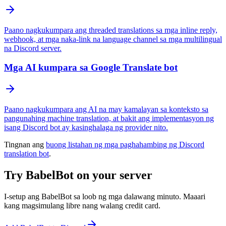
Paano nagkukumpara ang threaded translations sa mga inline reply,
webhook, at mga naka-link na language channel sa mga multilingual
na Discord server.
Mga AI kumpara sa Google Translate bot
Paano nagkukumpara ang AI na may kamalayan sa konteksto sa
pangunahing machine translation, at bakit ang implementasyon ng
isang Discord bot ay kasinghalaga ng provider nito.
Tingnan ang
buong listahan ng mga paghahambing ng Discord
translation bot
.
Try BabelBot on your server
I-setup ang BabelBot sa loob ng mga dalawang minuto. Maaari
kang magsimulang libre nang walang credit card.