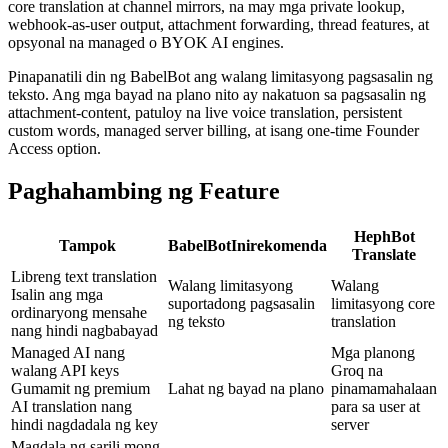
core translation at channel mirrors, na may mga private lookup,
webhook-as-user output, attachment forwarding, thread features, at
opsyonal na managed o BYOK AI engines.
Pinapanatili din ng BabelBot ang walang limitasyong pagsasalin ng
teksto. Ang mga bayad na plano nito ay nakatuon sa pagsasalin ng
attachment-content, patuloy na live voice translation, persistent
custom words, managed server billing, at isang one-time Founder
Access option.
Paghahambing ng Feature
HephBot
Tampok
BabelBot
Inirekomenda
Translate
Libreng text translation
Walang limitasyong
Walang
Isalin ang mga
suportadong pagsasalin
limitasyong core
ordinaryong mensahe
ng teksto
translation
nang hindi nagbabayad
Managed AI nang
Mga planong
walang API keys
Groq na
Gumamit ng premium
Lahat ng bayad na plano
pinamamahalaan
AI translation nang
para sa user at
hindi nagdadala ng key
server
Magdala ng sarili mong