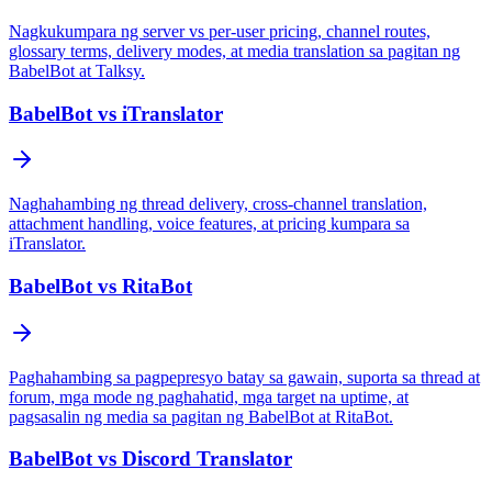
Nagkukumpara ng server vs per-user pricing, channel routes,
glossary terms, delivery modes, at media translation sa pagitan ng
BabelBot at Talksy.
BabelBot vs iTranslator
Naghahambing ng thread delivery, cross-channel translation,
attachment handling, voice features, at pricing kumpara sa
iTranslator.
BabelBot vs RitaBot
Paghahambing sa pagpepresyo batay sa gawain, suporta sa thread at
forum, mga mode ng paghahatid, mga target na uptime, at
pagsasalin ng media sa pagitan ng BabelBot at RitaBot.
BabelBot vs Discord Translator