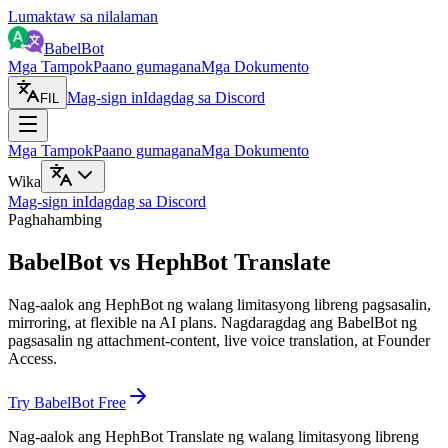
Lumaktaw sa nilalaman
BabelBot
Mga Tampok
Paano gumagana
Mga Dokumento
Mag-sign in
Idagdag sa Discord
FIL
Mga Tampok
Paano gumagana
Mga Dokumento
Wika
Mag-sign in
Idagdag sa Discord
Paghahambing
BabelBot vs HephBot Translate
Nag-aalok ang HephBot ng walang limitasyong libreng pagsasalin,
mirroring, at flexible na AI plans. Nagdaragdag ang BabelBot ng
pagsasalin ng attachment-content, live voice translation, at Founder
Access.
Try BabelBot Free
Nag-aalok ang HephBot Translate ng walang limitasyong libreng