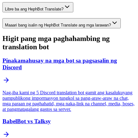
Libre ba ang HephBot Translate?
Maaari bang isalin ng HephBot Translate ang mga larawan?
Higit pang mga paghahambing ng
translation bot
Pinakamahusay na mga bot sa pagsasalin ng
Discord
Nag-iba kami ng 5 Discord translation bot gamit ang kasalukuyang
pampublikong impormasyon tungkol sa pang-araw-araw na chat,
mga paraan ng paghahatid, mga naka-link na channel, media, boses,
at pangmatagalang gastos sa server.
BabelBot vs Talksy