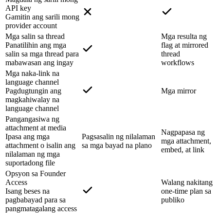
API key
Gamitin ang sarili mong
provider account
Mga salin sa thread
Mga resulta ng
Panatilihin ang mga
flag at mirrored
salin sa mga thread para
thread
mabawasan ang ingay
workflows
Mga naka-link na
language channel
Pagdugtungin ang
Mga mirror
magkahiwalay na
language channel
Pangangasiwa ng
attachment at media
Nagpapasa ng
Ipasa ang mga
Pagsasalin ng nilalaman
mga attachment,
attachment o isalin ang
sa mga bayad na plano
embed, at link
nilalaman ng mga
suportadong file
Opsyon sa Founder
Access
Walang nakitang
Isang beses na
one-time plan sa
pagbabayad para sa
publiko
pangmatagalang access