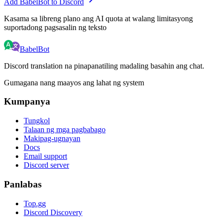
Add BabelBot to Discord
Kasama sa libreng plano ang AI quota at walang limitasyong
suportadong pagsasalin ng teksto
BabelBot
Discord translation na pinapanatiling madaling basahin ang chat.
Gumagana nang maayos ang lahat ng system
Kumpanya
Tungkol
Talaan ng mga pagbabago
Makipag-ugnayan
Docs
Email support
Discord server
Panlabas
Top.gg
Discord Discovery