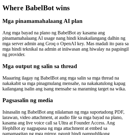
Where BabelBot wins
Mga pinamamahalaang AI plan
Ang mga bayad na plano ng BabelBot ay kasama ang
pinamamahalaang AI usage nang hindi kinakailangang dalhin ng
mga server admin ang Groq o OpenAI key. Mas madali ito para sa
mga hindi teknikal na admin at iniiwasan ang hiwalay na pagsingil
ng provider.
Mga output ng salin sa thread
Maaaring ilagay ng BabelBot ang mga salin sa mga thread na
nakakabit sa mga pinagmulang mensahe, na nakakatulong kapag
kailangang isalin ang isang mensahe sa maraming target na wika.
Pagsasalin ng media
Isinasalin ng BabelBot ang nilalaman ng mga suportadong PDF,
larawan, video attachment, at audio file sa mga bayad na plano,
kasama ang live voice call sa Ultra at Founder Access. Ang
HephBot ay nagpapasa ng mga attachment at embed sa
pamamagitan ng mga mirror, ngunit hindi pampublikong