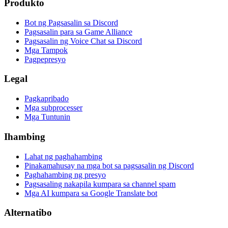
Produkto
Bot ng Pagsasalin sa Discord
Pagsasalin para sa Game Alliance
Pagsasalin ng Voice Chat sa Discord
Mga Tampok
Pagpepresyo
Legal
Pagkapribado
Mga subprocesser
Mga Tuntunin
Ihambing
Lahat ng paghahambing
Pinakamahusay na mga bot sa pagsasalin ng Discord
Paghahambing ng presyo
Pagsasaling nakapila kumpara sa channel spam
Mga AI kumpara sa Google Translate bot
Alternatibo