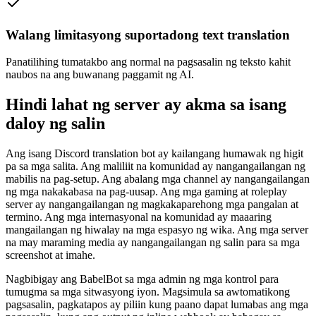
Walang limitasyong suportadong text translation
Panatilihing tumatakbo ang normal na pagsasalin ng teksto kahit
naubos na ang buwanang paggamit ng AI.
Hindi lahat ng server ay akma sa isang
daloy ng salin
Ang isang Discord translation bot ay kailangang humawak ng higit
pa sa mga salita. Ang maliliit na komunidad ay nangangailangan ng
mabilis na pag-setup. Ang abalang mga channel ay nangangailangan
ng mga nakakabasa na pag-uusap. Ang mga gaming at roleplay
server ay nangangailangan ng magkakaparehong mga pangalan at
termino. Ang mga internasyonal na komunidad ay maaaring
mangailangan ng hiwalay na mga espasyo ng wika. Ang mga server
na may maraming media ay nangangailangan ng salin para sa mga
screenshot at imahe.
Nagbibigay ang BabelBot sa mga admin ng mga kontrol para
tumugma sa mga sitwasyong iyon. Magsimula sa awtomatikong
pagsasalin, pagkatapos ay piliin kung paano dapat lumabas ang mga