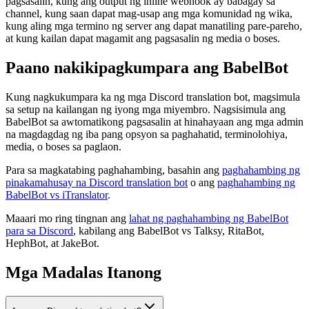
pagsasalin, kung ang output ng inline webhook ay babagay sa
channel, kung saan dapat mag-usap ang mga komunidad ng wika,
kung aling mga termino ng server ang dapat manatiling pare-pareho,
at kung kailan dapat magamit ang pagsasalin ng media o boses.
Paano nakikipagkumpara ang BabelBot
Kung nagkukumpara ka ng mga Discord translation bot, magsimula
sa setup na kailangan ng iyong mga miyembro. Nagsisimula ang
BabelBot sa awtomatikong pagsasalin at hinahayaan ang mga admin
na magdagdag ng iba pang opsyon sa paghahatid, terminolohiya,
media, o boses sa paglaon.
Para sa magkatabing paghahambing, basahin ang
paghahambing ng
pinakamahusay na Discord translation bot
o ang
paghahambing ng
BabelBot vs iTranslator
.
Maaari mo ring tingnan ang
lahat ng paghahambing ng BabelBot
para sa Discord
, kabilang ang BabelBot vs Talksy, RitaBot,
HephBot, at JakeBot.
Mga Madalas Itanong