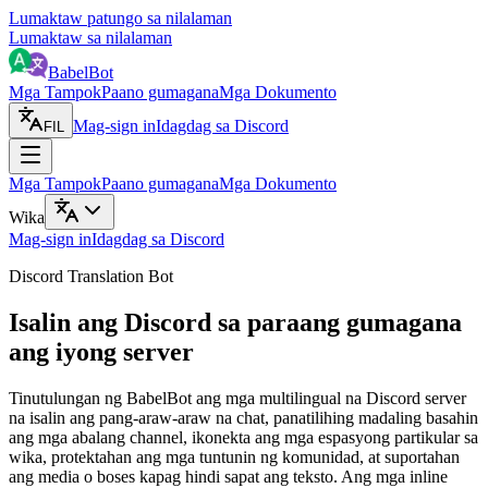
Lumaktaw patungo sa nilalaman
Lumaktaw sa nilalaman
BabelBot
Mga Tampok
Paano gumagana
Mga Dokumento
Mag-sign in
Idagdag sa Discord
FIL
Mga Tampok
Paano gumagana
Mga Dokumento
Wika
Mag-sign in
Idagdag sa Discord
Discord Translation Bot
Isalin ang Discord sa paraang gumagana
ang iyong server
Tinutulungan ng BabelBot ang mga multilingual na Discord server
na isalin ang pang-araw-araw na chat, panatilihing madaling basahin
ang mga abalang channel, ikonekta ang mga espasyong partikular sa
wika, protektahan ang mga tuntunin ng komunidad, at suportahan
ang media o boses kapag hindi sapat ang teksto. Ang mga inline