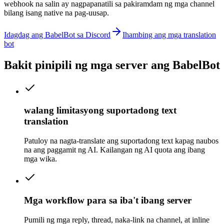
webhook na salin ay nagpapanatili sa pakiramdam ng mga channel
bilang isang native na pag-uusap.
Idagdag ang BabelBot sa Discord
Ihambing ang mga translation
bot
Bakit pinipili ng mga server ang BabelBot
walang limitasyong suportadong text
translation
Patuloy na nagta-translate ang suportadong text kapag naubos
na ang paggamit ng AI. Kailangan ng AI quota ang ibang
mga wika.
Mga workflow para sa iba't ibang server
Pumili ng mga reply, thread, naka-link na channel, at inline