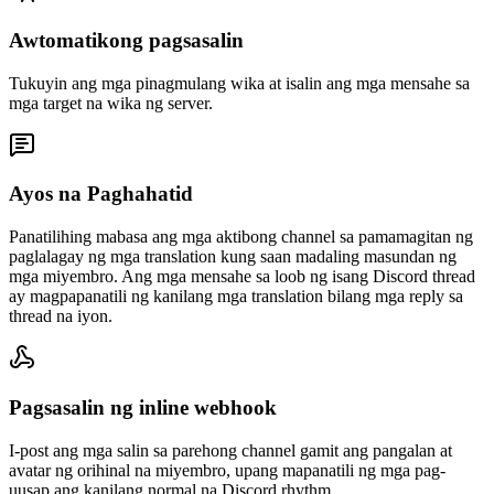
Awtomatikong pagsasalin
Tukuyin ang mga pinagmulang wika at isalin ang mga mensahe sa
mga target na wika ng server.
Ayos na Paghahatid
Panatilihing mabasa ang mga aktibong channel sa pamamagitan ng
paglalagay ng mga translation kung saan madaling masundan ng
mga miyembro. Ang mga mensahe sa loob ng isang Discord thread
ay magpapanatili ng kanilang mga translation bilang mga reply sa
thread na iyon.
Pagsasalin ng inline webhook
I-post ang mga salin sa parehong channel gamit ang pangalan at
avatar ng orihinal na miyembro, upang mapanatili ng mga pag-
uusap ang kanilang normal na Discord rhythm.