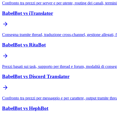
Confronto tra prezzi per server e per utente, routing dei canali, termi
BabelBot vs iTranslator
Consegna tramite thread, traduzione cross-channel, gestione allegati, fu
BabelBot vs RitaBot
Prezzi basati sui task, supporto per thread e forum, modalità di conseg
BabelBot vs Discord Translator
Confronto tra prezzi per messaggio e per carattere, output tramite th
BabelBot vs HephBot