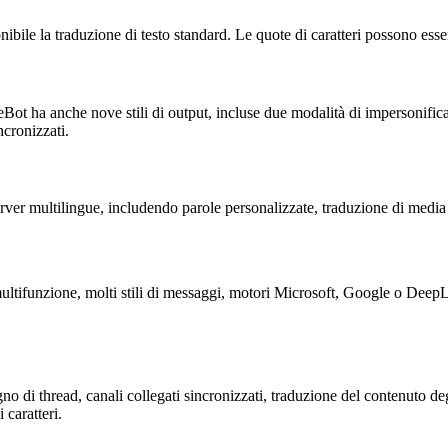
ile la traduzione di testo standard. Le quote di caratteri possono essere
eBot ha anche nove stili di output, incluse due modalità di impersonific
cronizzati.
rver multilingue, includendo parole personalizzate, traduzione di media 
ltifunzione, molti stili di messaggi, motori Microsoft, Google o DeepL a
ogno di thread, canali collegati sincronizzati, traduzione del contenuto d
 caratteri.