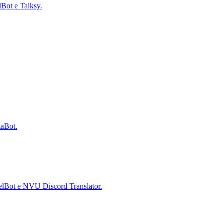
lBot e Talksy.
taBot.
abelBot e NVU Discord Translator.