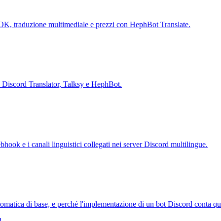
BYOK, traduzione multimediale e prezzi con HephBot Translate.
r, Discord Translator, Talksy e HephBot.
bhook e i canali linguistici collegati nei server Discord multilingue.
omatica di base, e perché l'implementazione di un bot Discord conta qua
d
.