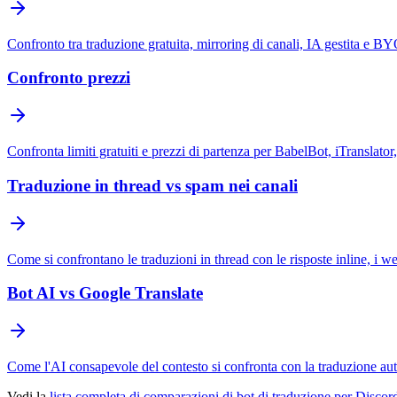
Confronto tra traduzione gratuita, mirroring di canali, IA gestita e 
Confronto prezzi
Confronta limiti gratuiti e prezzi di partenza per BabelBot, iTranslato
Traduzione in thread vs spam nei canali
Come si confrontano le traduzioni in thread con le risposte inline, i we
Bot AI vs Google Translate
Come l'AI consapevole del contesto si confronta con la traduzione aut
Vedi la
lista completa di comparazioni di bot di traduzione per Discor