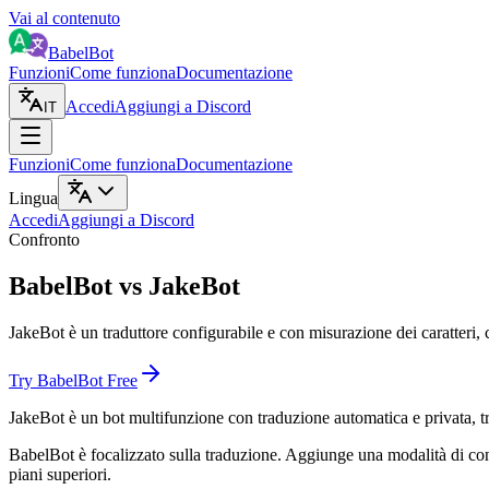
Vai al contenuto
BabelBot
Funzioni
Come funziona
Documentazione
Accedi
Aggiungi a Discord
IT
Funzioni
Come funziona
Documentazione
Lingua
Accedi
Aggiungi a Discord
Confronto
BabelBot vs JakeBot
JakeBot è un traduttore configurabile e con misurazione dei caratteri,
Try BabelBot Free
JakeBot è un bot multifunzione con traduzione automatica e privata, trad
BabelBot è focalizzato sulla traduzione. Aggiunge una modalità di conse
piani superiori.