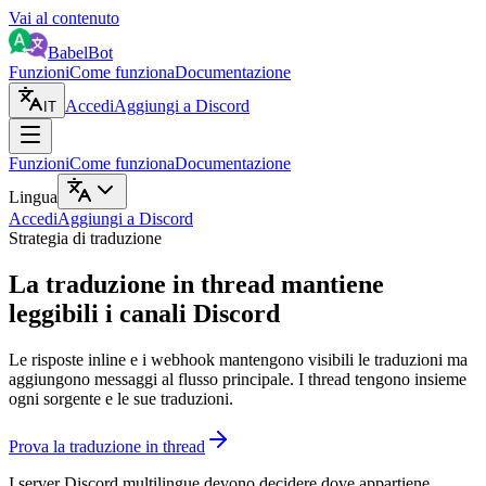
Vai al contenuto
BabelBot
Funzioni
Come funziona
Documentazione
Accedi
Aggiungi a Discord
IT
Funzioni
Come funziona
Documentazione
Lingua
Accedi
Aggiungi a Discord
Strategia di traduzione
La traduzione in thread mantiene
leggibili i canali Discord
Le risposte inline e i webhook mantengono visibili le traduzioni ma
aggiungono messaggi al flusso principale. I thread tengono insieme
ogni sorgente e le sue traduzioni.
Prova la traduzione in thread
I server Discord multilingue devono decidere dove appartiene