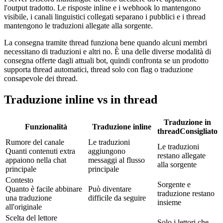
l'output tradotto. Le risposte inline e i webhook lo mantengono
visibile, i canali linguistici collegati separano i pubblici e i thread
mantengono le traduzioni allegate alla sorgente.
La consegna tramite thread funziona bene quando alcuni membri
necessitano di traduzioni e altri no. È una delle diverse modalità di
consegna offerte dagli attuali bot, quindi confronta se un prodotto
supporta thread automatici, thread solo con flag o traduzione
consapevole dei thread.
Traduzione inline vs in thread
Traduzione in
Funzionalità
Traduzione inline
thread
Consigliato
Rumore del canale
Le traduzioni
Le traduzioni
Quanti contenuti extra
aggiungono
restano allegate
appaiono nella chat
messaggi al flusso
alla sorgente
principale
principale
Contesto
Sorgente e
Quanto è facile abbinare
Può diventare
traduzione restano
una traduzione
difficile da seguire
insieme
all'originale
Scelta del lettore
Solo i lettori che