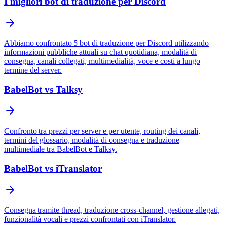
I migliori bot di traduzione per Discord
Abbiamo confrontato 5 bot di traduzione per Discord utilizzando
informazioni pubbliche attuali su chat quotidiana, modalità di
consegna, canali collegati, multimedialità, voce e costi a lungo
termine del server.
BabelBot vs Talksy
Confronto tra prezzi per server e per utente, routing dei canali,
termini del glossario, modalità di consegna e traduzione
multimediale tra BabelBot e Talksy.
BabelBot vs iTranslator
Consegna tramite thread, traduzione cross-channel, gestione allegati,
funzionalità vocali e prezzi confrontati con iTranslator.