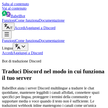
Salta al contenuto
Vai al contenuto
BabelBot
Funzioni
Come funziona
Documentazione
Accedi
Aggiungi a Discord
IT
Funzioni
Come funziona
Documentazione
Lingua
Accedi
Aggiungi a Discord
Bot di traduzione Discord
Traduci Discord nel modo in cui funziona
il tuo server
BabelBot aiuta i server Discord multilingue a tradurre le chat
quotidiane, mantenere leggibili i canali affollati, connettere spazi
specifici per lingua, proteggere i termini della community e
supportare media o voce quando il testo non è sufficiente. Le
traduzioni webhook inline mantengono i canali come un'unica