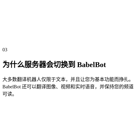
#general
Sam
9:41 AM
Tenemos práctica a las ocho.
Sam EN
APP
9:41 AM
We have practice at eight.
03
为什么服务器会切换到 BabelBot
大多数翻译机器人仅限于文本，并且让您为基本功能而挣扎。
BabelBot 还可以翻译图像、视频和实时语音，并保持您的频道
可读。
每12小时投票一次，否则翻译将停止