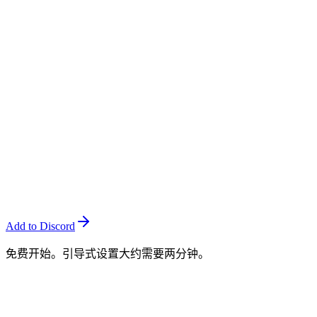
每日上限和每月重置文本
逐字机器输出
将每条消息复制到每个语言频道
仅支持文本
始终开启。您不必投票或领取每日积分。
无限支持文本翻译，永久免费。
能够理解俚语、上下文和混合语言的AI。
回复、帖子、内联 Webhook 或您选择的链接频道。
图片、语音消息和实时语音通话也没问题。
Add to Discord
免费开始。引导式设置大约需要两分钟。