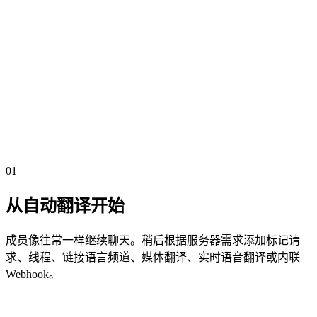
03
翻译风格
选择回复或线程。您可以稍后为每个频道进行微调。
04
测试
发送一条其他语言的消息，查看翻译结果。
01
从自动翻译开始
成员像往常一样继续聊天。稍后根据服务器需求添加标记请
求、线程、链接语言频道、媒体翻译、实时语音翻译或内联
Webhook。