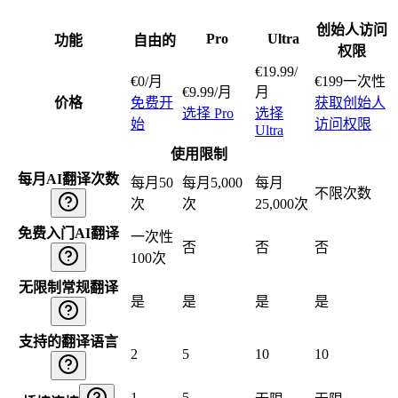
创始人访问
Pro
Ultra
功能
自由的
权限
€
19.99
/
€
0
/月
€
199
一次性
€
9.99
/月
月
价格
免费开
获取创始人
选择 Pro
选择
始
访问权限
Ultra
使用限制
每月AI翻译次数
每月50
每月5,000
每月
不限次数
次
次
25,000次
免费入门AI翻译
一次性
否
否
否
100次
无限制常规翻译
是
是
是
是
支持的翻译语言
2
5
10
10
1
5