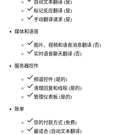
自动文本翻译
(
是
)
标记反应翻译
(
是
)
手动翻译请求
(
是
)
媒体和语音
图片、视频和语音消息翻译
(
否
)
实时语音聊天翻译
(
否
)
服务器控件
频道控件
(
是的
)
清理回复和线程
(
是的
)
管理仪表板
(
是的
)
账单
您的付款方式
(
免费
)
最适合
(
自动文本翻译
)