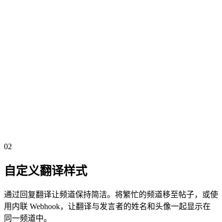
语音通话翻译
Ultra & Founder
BabelBot加入您的语音频道，并在文本聊天中发布实时翻译，
以简洁的发言人线条或包含原始内容的详细嵌入式消息形式呈
现。
简洁的发言者消息
Sam
APP
9:41 AM
详细 embed
BabelBot
APP
9:41 AM
Sam · English
02
Dutch
自定义翻译样式
通过回复翻译让频道保持简洁。将繁忙的频道移至帖子，或使
用内联 Webhook，让翻译与发言者的姓名和头像一起显示在
同一频道中。