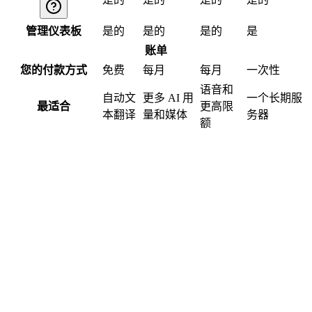
管理仪表板
是的
是的
是的
是
账单
您的付款方式
免费
每月
每月
一次性
语音和
自动文
更多 AI 用
一个长期服
最适合
更高限
本翻译
量和媒体
务器
额
What is BabelBot?
How do I translate Discord messages automatically?