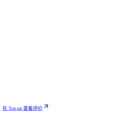
Ymaav
在 Top.gg 上
much more capable than most bots
P
picklerickwins
在 Top.gg 上
在 Top.gg 查看评价
2026年6月22日