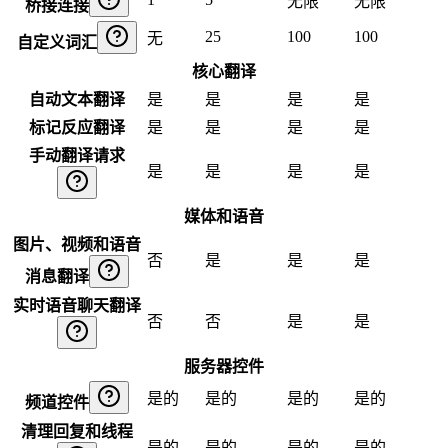
无限
无限
桥接连接
25
100
100
无
自定义词汇
核心翻译
自动文本翻译
是
是
是
是
标记反应翻译
是
是
是
是
手动翻译请求
是
是
是
是
媒体和语音
图片、视频和语音
否
是
是
是
消息翻译
实时语音聊天翻译
否
否
是
是
服务器控件
是的
是的
是的
是的
频道控件
清理回复和线程
是的
是的
是的
是的