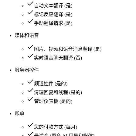
自动文本翻译
(
是
)
标记反应翻译
(
是
)
手动翻译请求
(
是
)
媒体和语音
图片、视频和语音消息翻译
(
是
)
实时语音聊天翻译
(
否
)
服务器控件
频道控件
(
是的
)
清理回复和线程
(
是的
)
管理仪表板
(
是的
)
账单
您的付款方式
(
每月
)
最适合
(
更多 AI 用量和媒体
)