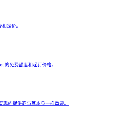
翻译和定价。
 和 HephBot 的免费额度和起订价格。
机器人实现的提供商与其本身一样重要。