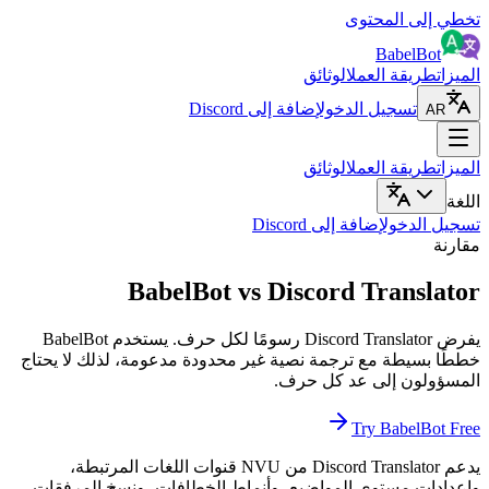
تخطي إلى المحتوى
BabelBot
الميزات
طريقة العمل
الوثائق
تسجيل الدخول
إضافة إلى Discord
AR
الميزات
طريقة العمل
الوثائق
اللغة
تسجيل الدخول
إضافة إلى Discord
مقارنة
BabelBot vs Discord Translator
يفرض Discord Translator رسومًا لكل حرف. يستخدم BabelBot
خططًا بسيطة مع ترجمة نصية غير محدودة مدعومة، لذلك لا يحتاج
المسؤولون إلى عد كل حرف.
Try BabelBot Free
يدعم Discord Translator من NVU قنوات اللغات المرتبطة،
وإعدادات مستوى المواضيع، وأنماط الخطافات، ونسخ المرفقات.