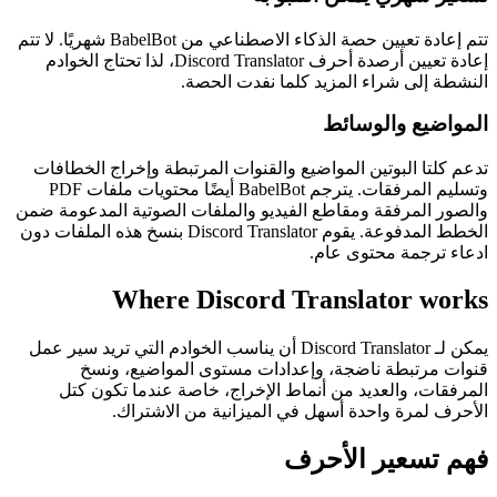
تتم إعادة تعيين حصة الذكاء الاصطناعي من BabelBot شهريًا. لا تتم
إعادة تعيين أرصدة أحرف Discord Translator، لذا تحتاج الخوادم
النشطة إلى شراء المزيد كلما نفدت الحصة.
المواضيع والوسائط
تدعم كلتا البوتين المواضيع والقنوات المرتبطة وإخراج الخطافات
وتسليم المرفقات. يترجم BabelBot أيضًا محتويات ملفات PDF
والصور المرفقة ومقاطع الفيديو والملفات الصوتية المدعومة ضمن
الخطط المدفوعة. يقوم Discord Translator بنسخ هذه الملفات دون
ادعاء ترجمة محتوى عام.
Where Discord Translator works
يمكن لـ Discord Translator أن يناسب الخوادم التي تريد سير عمل
قنوات مرتبطة ناضجة، وإعدادات مستوى المواضيع، ونسخ
المرفقات، والعديد من أنماط الإخراج، خاصة عندما تكون كتل
الأحرف لمرة واحدة أسهل في الميزانية من الاشتراك.
فهم تسعير الأحرف