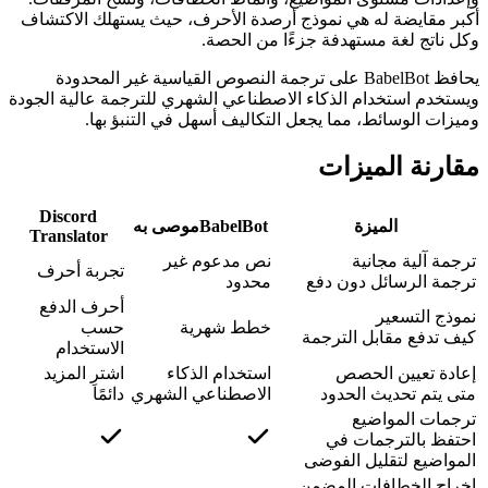
أكبر مقايضة له هي نموذج أرصدة الأحرف، حيث يستهلك الاكتشاف
وكل ناتج لغة مستهدفة جزءًا من الحصة.
يحافظ BabelBot على ترجمة النصوص القياسية غير المحدودة
ويستخدم استخدام الذكاء الاصطناعي الشهري للترجمة عالية الجودة
وميزات الوسائط، مما يجعل التكاليف أسهل في التنبؤ بها.
مقارنة الميزات
Discord
الميزة
BabelBot
موصى به
Translator
ترجمة آلية مجانية
نص مدعوم غير
تجربة أحرف
ترجمة الرسائل دون دفع
محدود
أحرف الدفع
نموذج التسعير
خطط شهرية
حسب
كيف تدفع مقابل الترجمة
الاستخدام
إعادة تعيين الحصص
استخدام الذكاء
اشترِ المزيد
متى يتم تحديث الحدود
الاصطناعي الشهري
دائمًا
ترجمات المواضيع
احتفظ بالترجمات في
المواضيع لتقليل الفوضى
إخراج الخطافات المضمن