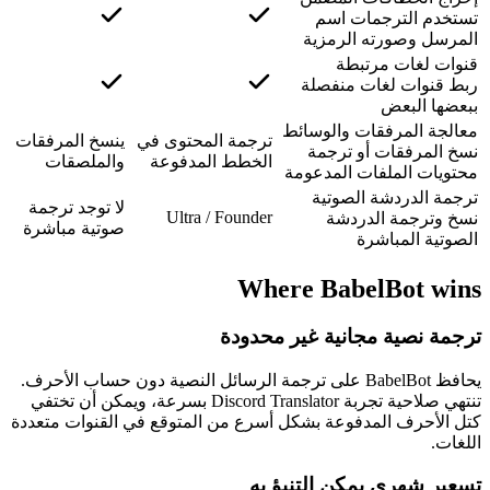
تستخدم الترجمات اسم
المرسل وصورته الرمزية
قنوات لغات مرتبطة
ربط قنوات لغات منفصلة
ببعضها البعض
معالجة المرفقات والوسائط
ترجمة المحتوى في
ينسخ المرفقات
نسخ المرفقات أو ترجمة
الخطط المدفوعة
والملصقات
محتويات الملفات المدعومة
ترجمة الدردشة الصوتية
لا توجد ترجمة
Ultra / Founder
نسخ وترجمة الدردشة
صوتية مباشرة
الصوتية المباشرة
Where BabelBot wins
ترجمة نصية مجانية غير محدودة
يحافظ BabelBot على ترجمة الرسائل النصية دون حساب الأحرف.
تنتهي صلاحية تجربة Discord Translator بسرعة، ويمكن أن تختفي
كتل الأحرف المدفوعة بشكل أسرع من المتوقع في القنوات متعددة
اللغات.
تسعير شهري يمكن التنبؤ به