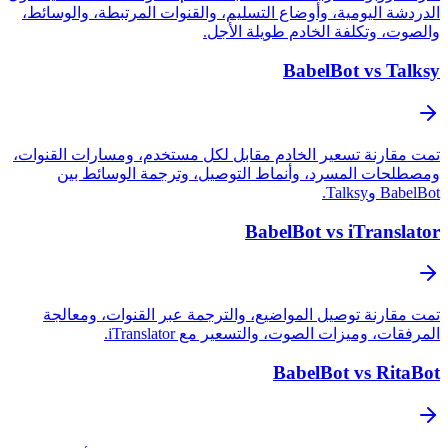
الدردشة اليومية، وأوضاع التسليم، والقنوات المرتبطة، والوسائط،
والصوت، وتكلفة الخادم طويلة الأجل.
BabelBot vs Talksy
تمت مقارنة تسعير الخادم مقابل لكل مستخدم، ومسارات القنوات،
ومصطلحات المسرد، وأنماط التوصيل، وترجمة الوسائط بين
BabelBot وTalksy.
BabelBot vs iTranslator
تمت مقارنة توصيل المواضيع، والترجمة عبر القنوات، ومعالجة
المرفقات، وميزات الصوت، والتسعير مع iTranslator.
BabelBot vs RitaBot