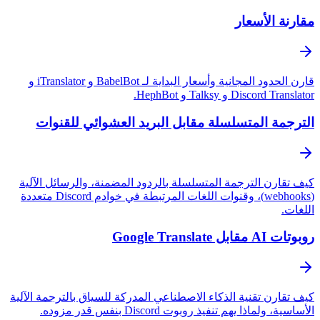
مقارنة الأسعار
قارن الحدود المجانية وأسعار البداية لـ BabelBot و iTranslator و
Discord Translator و Talksy و HephBot.
الترجمة المتسلسلة مقابل البريد العشوائي للقنوات
كيف تقارن الترجمة المتسلسلة بالردود المضمنة، والرسائل الآلية
(webhooks)، وقنوات اللغات المرتبطة في خوادم Discord متعددة
اللغات.
روبوتات AI مقابل Google Translate
كيف تقارن تقنية الذكاء الاصطناعي المدركة للسياق بالترجمة الآلية
الأساسية، ولماذا يهم تنفيذ روبوت Discord بنفس قدر مزوده.