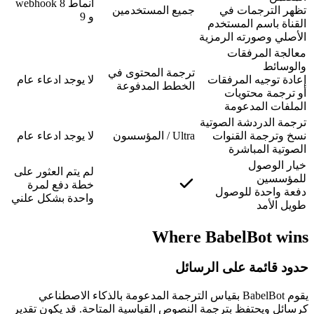
أنماط webhook 8
تظهر الترجمات في
جميع المستخدمين
و 9
القناة باسم المستخدم
الأصلي وصورته الرمزية
معالجة المرفقات
والوسائط
ترجمة المحتوى في
إعادة توجيه المرفقات
لا يوجد ادعاء عام
الخطط المدفوعة
أو ترجمة محتويات
الملفات المدعومة
ترجمة الدردشة الصوتية
نسخ وترجمة القنوات
Ultra / المؤسسون
لا يوجد ادعاء عام
الصوتية المباشرة
خيار الوصول
لم يتم العثور على
للمؤسسين
خطة دفع لمرة
دفعة واحدة للوصول
واحدة بشكل علني
طويل الأمد
Where BabelBot wins
حدود قائمة على الرسائل
يقوم BabelBot بقياس الترجمة المدعومة بالذكاء الاصطناعي
كرسائل ويحتفظ بترجمة النصوص القياسية المتاحة. قد يكون تقدير