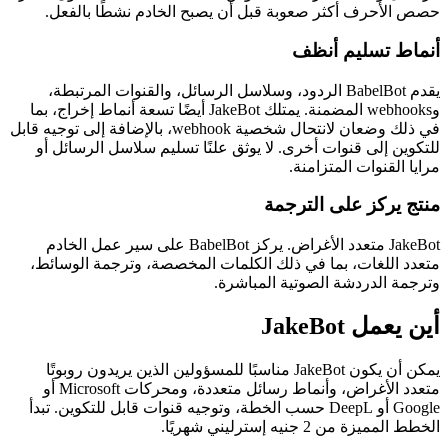
حصص الأحرف أكثر صعوبة قبل أن يصبح الخادم نشطًا بالفعل.
أنماط تسليم أنظف
يقدم BabelBot الردود، وسلاسل الرسائل، والقنوات المرتبطة،
وwebhooks المضمنة. يمتلك JakeBot أيضًا تسعة أنماط إخراج، بما
في ذلك وضعان لانتحال شخصية webhook، بالإضافة إلى توجيه قابل
للتكوين إلى قنوات أخرى. لا يوثق علنًا تسليم سلاسل الرسائل أو
مرايا القنوات المتزامنة.
منتج يركز على الترجمة
JakeBot متعدد الأغراض. يركز BabelBot على سير عمل الخادم
متعدد اللغات، بما في ذلك الكلمات المخصصة، وترجمة الوسائط،
وترجمة الدردشة الصوتية المباشرة.
أين يعمل JakeBot
يمكن أن يكون JakeBot مناسبًا للمسؤولين الذين يريدون روبوتًا
متعدد الأغراض، وأنماط رسائل متعددة، ومحركات Microsoft أو
Google أو DeepL حسب الخطة، وتوجيه قنوات قابل للتكوين. تبدأ
الخطط المميزة من 2 جنيه إسترليني شهريًا.