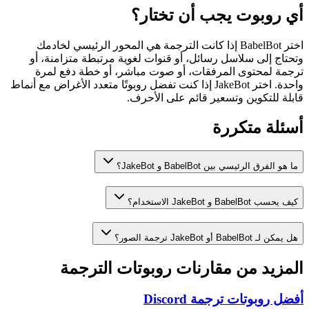
أي روبوت يجب أن تختار؟
اختر BabelBot إذا كانت الترجمة هي المحور الرئيسي لخادمك
وتحتاج إلى سلاسل رسائل، أو قنوات لغوية مرتبطة متزامنة، أو
ترجمة لمحتوى المرفقات، أو صوت مباشر، أو خطة دفع لمرة
واحدة. اختر JakeBot إذا كنت تفضل روبوتًا متعدد الأغراض مع أنماط
قابلة للتكوين وتسعير قائم على الأحرف.
أسئلة متكررة
ما هو الفرق الرئيسي بين BabelBot و JakeBot؟
كيف يحسب BabelBot و JakeBot الاستخدام؟
هل يمكن لـ BabelBot أو JakeBot ترجمة الصور؟
المزيد من مقارنات روبوتات الترجمة
أفضل روبوتات ترجمة Discord