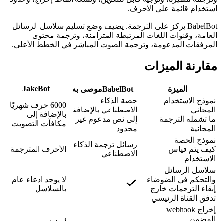
استخدام قائمة على الأحرف.
BabelBot يركز على الترجمة. يضيف وضع تسليم سلاسل الرسائل
العامة، وقنوات اللغات المرتبطة المتزامنة، وترجمة محتوى
المرفقات المدعومة، وترجمة الصوت المباشر في الخطط الأعلى.
مقارنة الميزات
JakeBot
الميزة
BabelBot
موصى به
نموذج الاستخدام
حصة الذكاء
6000 حرف شهريًا
المجاني
الاصطناعي بالإضافة
بالإضافة إلى
ما تشمله الترجمة
إلى نص مدعوم غير
مكافآت التصويت
المجانية
محدود
نموذج الحصة
رسائل ترجمة الذكاء
كيف يتم قياس
الأحرف المترجمة
الاصطناعي
الاستخدام
سلاسل الرسائل
والتحكم في الضوضاء
لا يوجد ادعاء عام
إبقاء الترجمات خارج
بالسلاسل
تدفق القناة الرئيسي
إخراج webhook
المضمن