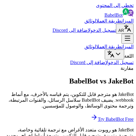
تخطي إلى المحتوى
BabelBot
الميزات
طريقة العمل
الوثائق
تسجيل الدخول
إضافة إلى Discord
AR
الميزات
طريقة العمل
الوثائق
اللغة
تسجيل الدخول
إضافة إلى Discord
مقارنة
BabelBot vs JakeBot
JakeBot هو مترجم قابل للتكوين، يتم قياسه بالأحرف، مع أنماط
webhook. يضيف BabelBot سلاسل الرسائل، والقنوات المرتبطة،
وترجمة محتوى الوسائط، والوصول للمؤسسين.
Try BabelBot Free
JakeBot هو روبوت متعدد الأغراض مع ترجمة تلقائية وخاصة،
وترجمة متميزة، وتوجيه قابل للتكوين، وتسعة أنماط إخراج، وحدود