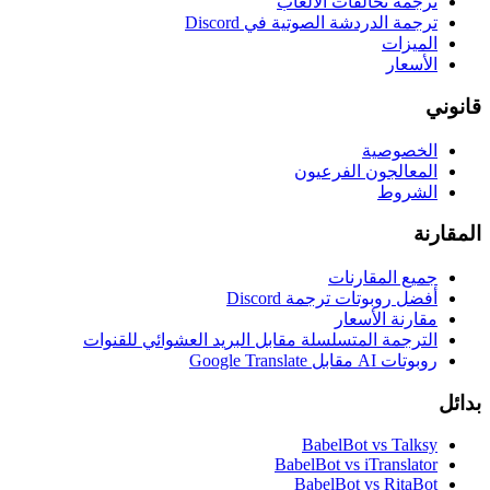
ترجمة تحالفات الألعاب
ترجمة الدردشة الصوتية في Discord
الميزات
الأسعار
قانوني
الخصوصية
المعالجون الفرعيون
الشروط
المقارنة
جميع المقارنات
أفضل روبوتات ترجمة Discord
مقارنة الأسعار
الترجمة المتسلسلة مقابل البريد العشوائي للقنوات
روبوتات AI مقابل Google Translate
بدائل
BabelBot vs Talksy
BabelBot vs iTranslator
BabelBot vs RitaBot