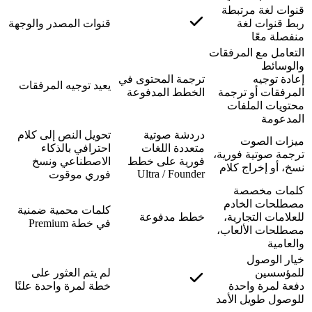
قنوات لغة مرتبطة
ربط قنوات لغة
قنوات المصدر والوجهة
منفصلة معًا
التعامل مع المرفقات
والوسائط
إعادة توجيه
ترجمة المحتوى في
يعيد توجيه المرفقات
المرفقات أو ترجمة
الخطط المدفوعة
محتويات الملفات
المدعومة
دردشة صوتية
تحويل النص إلى كلام
ميزات الصوت
متعددة اللغات
احترافي بالذكاء
ترجمة صوتية فورية،
فورية على خطط
الاصطناعي ونسخ
نسخ، أو إخراج كلام
Ultra / Founder
فوري موقوت
كلمات مخصصة
مصطلحات الخادم
كلمات محمية ضمنية
للعلامات التجارية،
خطط مدفوعة
في خطة Premium
مصطلحات الألعاب،
والعامية
خيار الوصول
للمؤسسين
لم يتم العثور على
دفعة لمرة واحدة
خطة لمرة واحدة علنًا
للوصول طويل الأمد