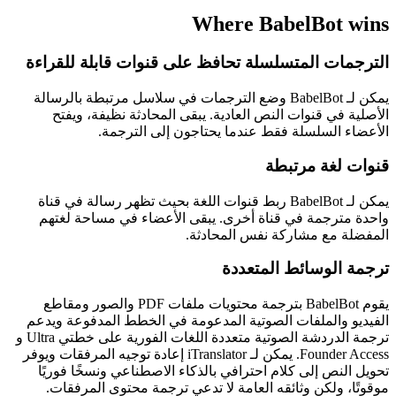
Where BabelBot wins
الترجمات المتسلسلة تحافظ على قنوات قابلة للقراءة
يمكن لـ BabelBot وضع الترجمات في سلاسل مرتبطة بالرسالة
الأصلية في قنوات النص العادية. يبقى المحادثة نظيفة، ويفتح
الأعضاء السلسلة فقط عندما يحتاجون إلى الترجمة.
قنوات لغة مرتبطة
يمكن لـ BabelBot ربط قنوات اللغة بحيث تظهر رسالة في قناة
واحدة مترجمة في قناة أخرى. يبقى الأعضاء في مساحة لغتهم
المفضلة مع مشاركة نفس المحادثة.
ترجمة الوسائط المتعددة
يقوم BabelBot بترجمة محتويات ملفات PDF والصور ومقاطع
الفيديو والملفات الصوتية المدعومة في الخطط المدفوعة ويدعم
ترجمة الدردشة الصوتية متعددة اللغات الفورية على خطتي Ultra و
Founder Access. يمكن لـ iTranslator إعادة توجيه المرفقات ويوفر
تحويل النص إلى كلام احترافي بالذكاء الاصطناعي ونسخًا فوريًا
موقوتًا، ولكن وثائقه العامة لا تدعي ترجمة محتوى المرفقات.