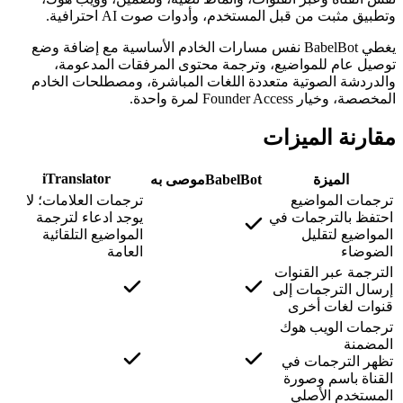
وتطبيق مثبت من قبل المستخدم، وأدوات صوت AI احترافية.
يغطي BabelBot نفس مسارات الخادم الأساسية مع إضافة وضع
توصيل عام للمواضيع، وترجمة محتوى المرفقات المدعومة،
والدردشة الصوتية متعددة اللغات المباشرة، ومصطلحات الخادم
المخصصة، وخيار Founder Access لمرة واحدة.
مقارنة الميزات
iTranslator
الميزة
BabelBot
موصى به
ترجمات المواضيع
ترجمات العلامات؛ لا
احتفظ بالترجمات في
يوجد ادعاء لترجمة
المواضيع لتقليل
المواضيع التلقائية
الضوضاء
العامة
الترجمة عبر القنوات
إرسال الترجمات إلى
قنوات لغات أخرى
ترجمات الويب هوك
المضمنة
تظهر الترجمات في
القناة باسم وصورة
المستخدم الأصلي