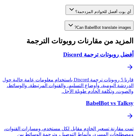
أي بوت أفضل للخوادم المزدحمة؟
Can BabelBot translate images?
المزيد من مقارنات روبوتات الترجمة
أفضل روبوتات ترجمة Discord
قارنا 5 روبوتات ترجمة Discord باستخدام معلومات عامة حالية حول
الدردشة اليومية، وأوضاع التسليم، والقنوات المرتبطة، والوسائط،
والصوت، وتكلفة الخادم طويلة الأجل.
BabelBot vs Talksy
تمت مقارنة تسعير الخادم مقابل لكل مستخدم، ومسارات القنوات،
ومصطلحات المسرد، وأنماط التوصيل، وترجمة الوسائط بين