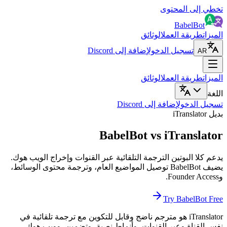
تخطي إلى المحتوى
BabelBot
الميزات
طريقة العمل
الوثائق
تسجيل الدخول
إضافة إلى Discord
AR
الميزات
طريقة العمل
الوثائق
اللغة
تسجيل الدخول
إضافة إلى Discord
بديل iTranslator
BabelBot vs iTranslator
يدعم كلا البوتين الترجمة التلقائية عبر القنوات وإخراج الويب هوك.
يضيف BabelBot توصيل المواضيع العام، وترجمة محتوى الوسائط،
وFounder Access.
Try BabelBot Free
iTranslator هو مترجم ناضج وقابل للتكوين مع ترجمة تلقائية في
نفس القناة وعبر القنوات، وأنماط نصية، وتضمين، وويب هوك،