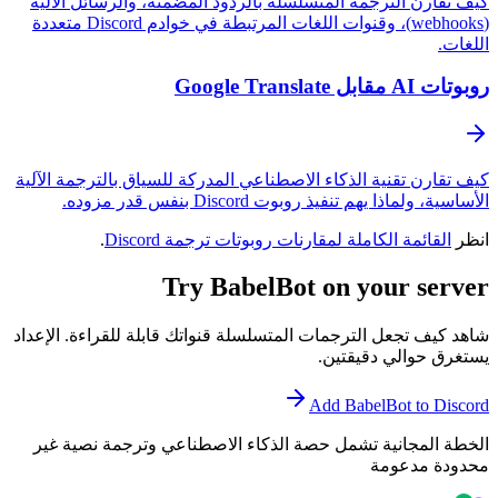
كيف تقارن الترجمة المتسلسلة بالردود المضمنة، والرسائل الآلية
(webhooks)، وقنوات اللغات المرتبطة في خوادم Discord متعددة
اللغات.
روبوتات AI مقابل Google Translate
كيف تقارن تقنية الذكاء الاصطناعي المدركة للسياق بالترجمة الآلية
الأساسية، ولماذا يهم تنفيذ روبوت Discord بنفس قدر مزوده.
انظر
القائمة الكاملة لمقارنات روبوتات ترجمة Discord
.
Try BabelBot on your server
شاهد كيف تجعل الترجمات المتسلسلة قنواتك قابلة للقراءة. الإعداد
يستغرق حوالي دقيقتين.
Add BabelBot to Discord
الخطة المجانية تشمل حصة الذكاء الاصطناعي وترجمة نصية غير
محدودة مدعومة