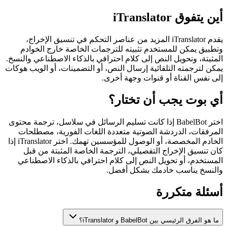
أين يتفوق iTranslator
يقدم iTranslator المزيد من عناصر التحكم في تنسيق الإخراج،
وتطبيق يمكن للمستخدم تثبيته للترجمات الخاصة خارج الخوادم
المثبتة، وتحويل النص إلى كلام احترافي بالذكاء الاصطناعي والنسخ.
يمكن لترجمته التلقائية إرسال النص، أو التضمينات، أو الويب هوكات
إلى نفس القناة أو قنوات وجهة أخرى.
أي بوت يجب أن تختار؟
اختر BabelBot إذا كانت تسليم الرسائل في سلاسل، ترجمة محتوى
المرفقات، الدردشة الصوتية متعددة اللغات الفورية، مصطلحات
الخادم المخصصة، أو الوصول للمؤسسين تهمك. اختر iTranslator إذا
كان تنسيق الإخراج التفصيلي، الترجمة الخاصة المثبتة من قبل
المستخدم، أو تحويل النص إلى كلام احترافي بالذكاء الاصطناعي
والنسخ يناسب خادمك بشكل أفضل.
أسئلة متكررة
ما هو الفرق الرئيسي بين BabelBot و iTranslator؟