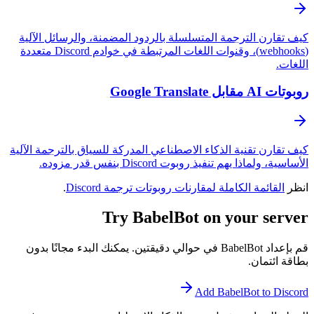
ن الترجمة المتسلسلة بالردود المضمنة، والرسائل الآلية
(webhooks)، وقنوات اللغات المرتبطة في خوادم Discord متعددة
Google
ن تقنية الذكاء الاصطناعي المدركة للسياق بالترجمة الآلية
ذا يهم تنفيذ روبوت Discord بنفس قدر مزوده.
ئمة الكاملة لمقارنات روبوتات ترجمة Discord
.
Try BabelBot on your s
قم بإعداد BabelBot في حوالي دقيقتين. يمكنك البدء مجانًا بدون
مان.
Add BabelBot to