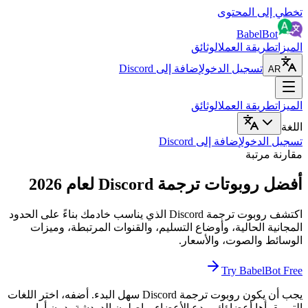
ى المحتوى
Babel
يقة العمل
الوثائق
تسجيل الدخول
إضافة إلى Discord
يقة العمل
الوثائق
لدخول
إضافة إلى Discord
رتبة
تات ترجمة Discord لعام 2026
اكتشف روبوت ترجمة Discord الذي يناسب خادمك بناءً على الحدود
 الحالية، وأوضاع التسليم، والقنوات المرتبطة، وميزات
والصوت، والأسعار.
Try Babel
يجب أن يكون روبوت ترجمة Discord سهل البدء. أضفه، اختر اللغات
أها أعضاؤك، ودع الأعضاء يواصلون الدردشة بدون أوامر.