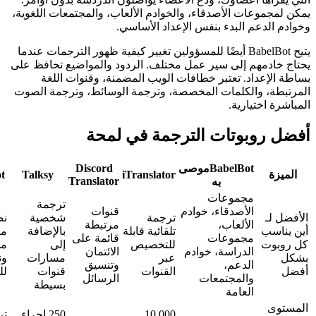
موعات الأصدقاء، والخوادم الألعاب، والمجتمعات اللغوية،
لدعم البدء بنفس الإعداد الأساسي.
يتيح BabelBot أيضًا للمسؤولين تغيير كيفية ظهور الترجمات عندما
دمهم إلى سير عمل مختلف. الردود والمواضيع تحافظ على
إعداد. تعتبر خطافات الويب المضمنة، وقنوات اللغة
، والكلمات المخصصة، وترجمة الوسائط، وترجمة الصوت
اختيارية.
روبوتات الترجمة في لمحة
BabelBot
موصى
Discord
HephBot
Talksy
iTranslator
Translator
به
مجموعات
ترجمة
الأصدقاء، خوادم
قنوات
ـ
ترجمة
شخصية
نص
الألعاب،
مرتبطة
سب
تلقائية قابلة
بالإضافة
مجاني غير
مجموعات
قائمة على
وت
للتخصيص
إلى
محدود
الدراسة، خوادم
الائتمان
عبر
مسارات
ونسخ
الدعم،
وتنسيق
القنوات
قنوات
للقنوات
والمجتمعات
الرسائل
بسيطة
العامة
10,000
250 إجراء
ترجمة