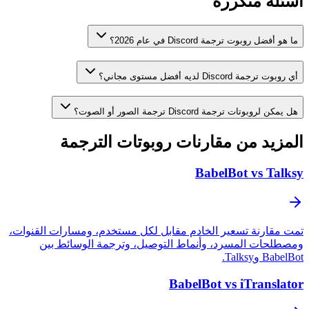
 متكررة
وت ترجمة Discord في عام 2026؟
 لديه أفضل مستوى مجاني؟
ترجمة Discord ترجمة الصور أو الصوت؟
د من مقارنات روبوتات الترجمة
BabelBot vs
نة تسعير الخادم مقابل لكل مستخدم، ومسارات القنوات،
 المسرد، وأنماط التوصيل، وترجمة الوسائط بين
.
BabelBot vs iTra