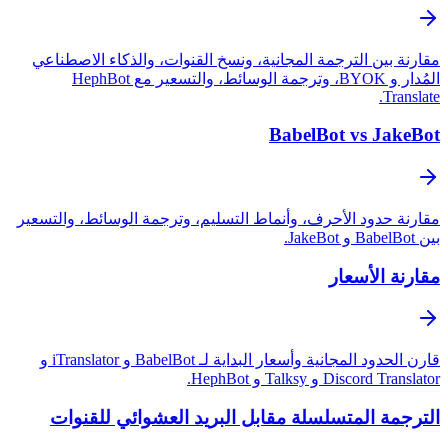
ين الترجمة المجانية، ونسخ القنوات، والذكاء الاصطناعي
المُدار و BYOK، وترجمة الوسائط، والتسعير مع HephBot
BabelBot vs J
دود الأحرف، وأنماط التسليم، وترجمة الوسائط، والتسعير
الأسعار
قارن الحدود المجانية وأسعار البداية لـ BabelBot و iTranslator و
 و Talksy و HephBot.
 المتسلسلة مقابل البريد العشوائي للقنوات