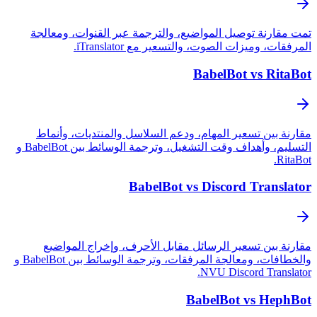
نة توصيل المواضيع، والترجمة عبر القنوات، ومعالجة
وميزات الصوت، والتسعير مع iTranslator.
BabelBot vs 
ين تسعير المهام، ودعم السلاسل والمنتديات، وأنماط
التسليم، وأهداف وقت التشغيل، وترجمة الوسائط بين BabelBot و
BabelBot vs Discord Tra
ين تسعير الرسائل مقابل الأحرف، وإخراج المواضيع
والخطافات، ومعالجة المرفقات، وترجمة الوسائط بين BabelBot و
NVU Discord Tra
BabelBot vs H