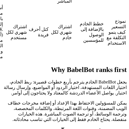
المباشر
أساسي
مجاني
بالإضافة
خطط الخادم
إلى
اشتراك
اشتراك
بالإضافة إلى
كتل أحرف
BYOK
و
شهري لكل
شهري لكل
الوصول
فريدة
(أحضر
مع
خادم
مستخدم
للمؤسسين
مفتاحك
م
الخاص)
ومستويات
مدارة
Why BabelBot ranks 
يجعل BabelBot الخادم يترجم بأربع خطوات قصيرة: ربط الخادم،
للغات المستهدفة، اختيار الردود أو المواضيع، وإرسال رسالة
واصل الأعضاء الدردشة كالمعتاد ولا يحتاجون إلى أوامر.
سؤولين الاحتفاظ بهذا الإعداد أو إضافة مخرجات خطاف
مضمنة، وقنوات اللغة المرتبطة، والكلمات المخصصة،
لوسائط، أو ترجمة الصوت المباشرة. هذه الخيارات
يحتاج الخادم فقط إلى الخيارات التي تناسب محادثاته.