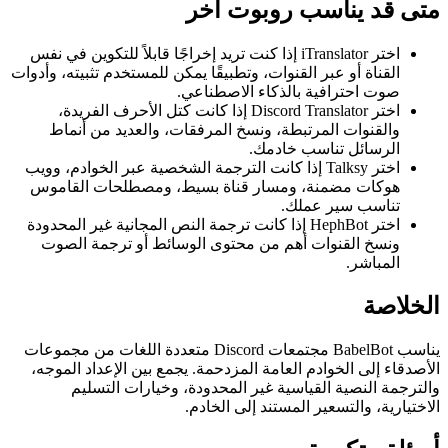
د يناسب روبوت آخر
اختر iTranslator إذا كنت تريد إخراجًا قابلاً للتكوين في نفس
ناة أو عبر القنوات، وتطبيقًا يمكن للمستخدم تثبيته، وأدوات
ت احترافية بالذكاء الاصطناعي.
اختر Discord Translator إذا كانت كتل الأحرف الفريدة،
لقنوات المرتبطة، ونسخ المرفقات، والعديد من أنماط
رسائل تناسب خادمك.
اختر Talksy إذا كانت الترجمة الشخصية عبر الخوادم، وويب
كات مضمنة، ومسار قناة بسيط، ومصطلحات القاموس
اسب سير عملك.
اختر HephBot إذا كانت ترجمة النص المجانية غير المحدودة
سخ القنوات أهم من محتوى الوسائط أو ترجمة الصوت
مباشر.
صة
يناسب BabelBot مجتمعات Discord متعددة اللغات من مجموعات
إلى الخوادم العامة المزدحمة. يجمع بين الإعداد الموجه،
 النصية القياسية غير المحدودة، وخيارات التسليم
ة، والتسعير المستند إلى الخادم.