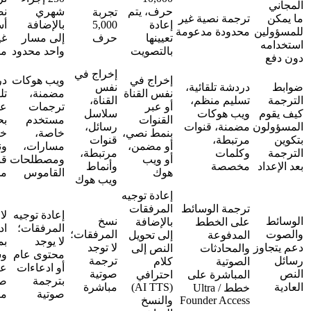
حرف، يتم
شهري
نصية
تجربة
ترجمة نصية غير
إعادة
5,000
بالإضافة
أساسية
ين
محدودة مدعومة
تعيينها
حرف
إلى مسار
غير
ه
بالتصويت
واحد محدود
محدودة
إخراج في
إخراج في
ويب هوكات
دردشة
دردشة تلقائية،
نفس
نفس القناة
مضمنة،
تلقائية،
تسليم منظم،
القناة،
أو عبر
ترجمات
عمليات
م
ويب هوكات
سلاسل
القنوات
مستخدم
بحث
ون
مضمنة، قنوات
رسائل،
بنمط نصي،
خاصة،
خاصة،
مرتبطة،
قنوات
أو مضمن،
مسارات،
ونسخ
وكلمات
مرتبطة،
أو ويب
ومصطلحات
قنوات غير
اد
مخصصة
وأنماط
هوك
القاموس
محدودة
ويب هوك
إعادة توجيه
ترجمة الوسائط
المرفقات
إعادة توجيه
لا يوجد
نسخ
على الخطط
بالإضافة
المرفقات؛
ادعاء
المرفقات؛
المدفوعة
إلى تحويل
لا يوجد
بمحتوى
اوز
لا توجد
والمحادثات
النص إلى
محتوى عام
وسائط
ترجمة
الصوتية
كلام
أو ادعاءات
عام أو
صوتية
المباشرة على
احترافي
بترجمة
صوت
(AI TTS)
مباشرة
خطط Ultra /
صوتية
مباشر
Founder Access
والنسخ