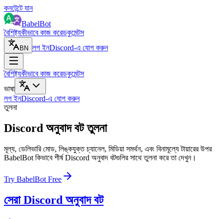
কনটেন্টে যান
BabelBot
বৈশিষ্ট্য
কীভাবে কাজ করে
ডকুমেন্টস
লগ ইন
Discord-এ যোগ করুন
BN
বৈশিষ্ট্য
কীভাবে কাজ করে
ডকুমেন্টস
ভাষা
লগ ইন
Discord-এ যোগ করুন
তুলনা
Discord অনুবাদ বট তুলনা
মূল্য, ডেলিভারি মোড, লিঙ্কযুক্ত চ্যানেল, মিডিয়া সমর্থন, এবং বিনামূল্যে টায়ারের উপর
BabelBot কিভাবে শীর্ষ Discord অনুবাদ বটগুলির সাথে তুলনা করে তা দেখুন।
Try BabelBot Free
সেরা Discord অনুবাদ বট