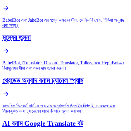
BabelBot এবং JakeBot এর মধ্যে অক্ষরের সীমা, ডেলিভারি মোড, মিডিয়া অনুবাদ
এবং মূল্য।
মূল্যের তুলনা
BabelBot, iTranslator, Discord Translator, Talksy, এবং HephBot-এর
বিনামূল্যের সীমা এবং শুরুর দাম তুলনা করুন।
থ্রেডেড অনুবাদ বনাম চ্যানেল স্প্যাম
বহুভাষিক ডিসকর্ড সার্ভারে থ্রেডেড অনুবাদগুলি ইনলাইন রিপ্লাই, ওয়েবহুক এবং
লিঙ্কযুক্ত ভাষা চ্যানেলের সাথে কীভাবে তুলনা করা হয়।
AI বনাম Google Translate বট