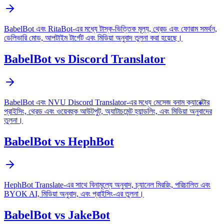
BabelBot এবং RitaBot-এর মধ্যে টাস্ক-ভিত্তিক মূল্য, থ্রেড এবং ফোরাম সমর্থন,
ডেলিভারি মোড, আপটাইম টার্গেট এবং মিডিয়া অনুবাদ তুলনা করা হয়েছে।
BabelBot vs Discord Translator
BabelBot এবং NVU Discord Translator-এর মধ্যে মেসেজ বনাম ক্যারেক্টার
প্রাইসিং, থ্রেড এবং ওয়েবহুক আউটপুট, অ্যাটাচমেন্ট হ্যান্ডলিং, এবং মিডিয়া অনুবাদের
তুলনা।
BabelBot vs HephBot
HephBot Translate-এর সাথে বিনামূল্যে অনুবাদ, চ্যানেল মিররিং, পরিচালিত এবং
BYOK AI, মিডিয়া অনুবাদ, এবং প্রাইসিং-এর তুলনা।
BabelBot vs JakeBot