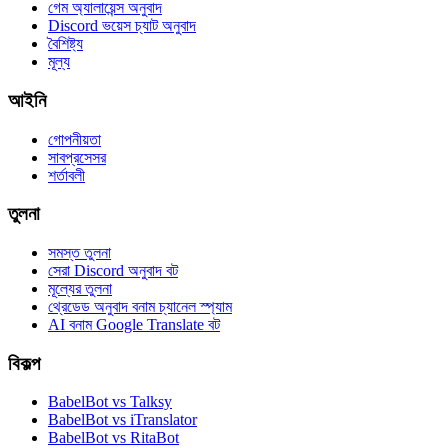
গেম অ্যালায়েন্স অনুবাদ
Discord ভয়েস চ্যাট অনুবাদ
বৈশিষ্ট্য
মূল্য
আইনি
গোপনীয়তা
সাবপ্রসেসর
শর্তাবলী
তুলনা
সমস্ত তুলনা
সেরা Discord অনুবাদ বট
মূল্যের তুলনা
থ্রেডেড অনুবাদ বনাম চ্যানেল স্প্যাম
AI বনাম Google Translate বট
বিকল্প
BabelBot vs Talksy
BabelBot vs iTranslator
BabelBot vs RitaBot