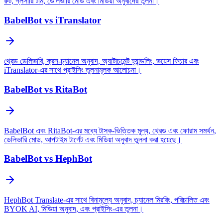
রুট, গ্লসারি টার্ম, ডেলিভারি মোড এবং মিডিয়া অনুবাদের তুলনা।
BabelBot vs iTranslator
থ্রেড ডেলিভারি, ক্রস-চ্যানেল অনুবাদ, অ্যাটাচমেন্ট হ্যান্ডলিং, ভয়েস ফিচার এবং
iTranslator-এর সাথে প্রাইসিং তুলনামূলক আলোচনা।
BabelBot vs RitaBot
BabelBot এবং RitaBot-এর মধ্যে টাস্ক-ভিত্তিক মূল্য, থ্রেড এবং ফোরাম সমর্থন,
ডেলিভারি মোড, আপটাইম টার্গেট এবং মিডিয়া অনুবাদ তুলনা করা হয়েছে।
BabelBot vs HephBot
HephBot Translate-এর সাথে বিনামূল্যে অনুবাদ, চ্যানেল মিররিং, পরিচালিত এবং
BYOK AI, মিডিয়া অনুবাদ, এবং প্রাইসিং-এর তুলনা।