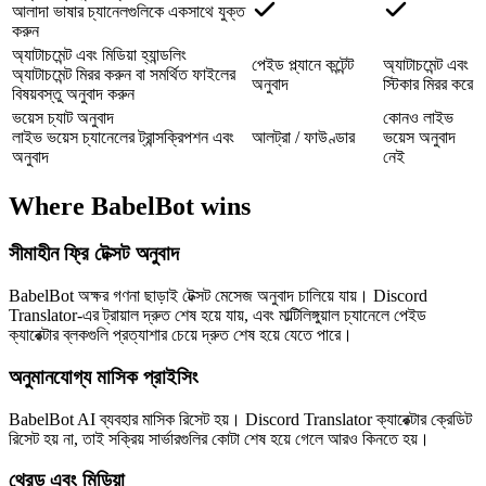
আলাদা ভাষার চ্যানেলগুলিকে একসাথে যুক্ত
করুন
অ্যাটাচমেন্ট এবং মিডিয়া হ্যান্ডলিং
পেইড প্ল্যানে কন্টেন্ট
অ্যাটাচমেন্ট এবং
অ্যাটাচমেন্ট মিরর করুন বা সমর্থিত ফাইলের
অনুবাদ
স্টিকার মিরর করে
বিষয়বস্তু অনুবাদ করুন
ভয়েস চ্যাট অনুবাদ
কোনও লাইভ
লাইভ ভয়েস চ্যানেলের ট্রান্সক্রিপশন এবং
আলট্রা / ফাউণ্ডার
ভয়েস অনুবাদ
অনুবাদ
নেই
Where BabelBot wins
সীমাহীন ফ্রি টেক্সট অনুবাদ
BabelBot অক্ষর গণনা ছাড়াই টেক্সট মেসেজ অনুবাদ চালিয়ে যায়। Discord
Translator-এর ট্রায়াল দ্রুত শেষ হয়ে যায়, এবং মাল্টিলিঙ্গুয়াল চ্যানেলে পেইড
ক্যারেক্টার ব্লকগুলি প্রত্যাশার চেয়ে দ্রুত শেষ হয়ে যেতে পারে।
অনুমানযোগ্য মাসিক প্রাইসিং
BabelBot AI ব্যবহার মাসিক রিসেট হয়। Discord Translator ক্যারেক্টার ক্রেডিট
রিসেট হয় না, তাই সক্রিয় সার্ভারগুলির কোটা শেষ হয়ে গেলে আরও কিনতে হয়।
থ্রেড এবং মিডিয়া