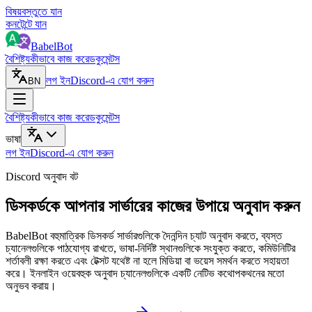
বিষয়বস্তুতে যান
কনটেন্টে যান
BabelBot
বৈশিষ্ট্য
কীভাবে কাজ করে
ডকুমেন্টস
লগ ইন
Discord-এ যোগ করুন
BN
বৈশিষ্ট্য
কীভাবে কাজ করে
ডকুমেন্টস
ভাষা
লগ ইন
Discord-এ যোগ করুন
Discord অনুবাদ বট
ডিসকর্ডকে আপনার সার্ভারের কাজের উপায়ে অনুবাদ করুন
BabelBot বহুমাত্রিক ডিসকর্ড সার্ভারগুলিকে দৈনন্দিন চ্যাট অনুবাদ করতে, ব্যস্ত
চ্যানেলগুলিকে পাঠযোগ্য রাখতে, ভাষা-নির্দিষ্ট স্থানগুলিকে সংযুক্ত করতে, কমিউনিটির
শর্তাবলী রক্ষা করতে এবং টেক্সট যথেষ্ট না হলে মিডিয়া বা ভয়েস সমর্থন করতে সহায়তা
করে। ইনলাইন ওয়েবহুক অনুবাদ চ্যানেলগুলিকে একটি নেটিভ কথোপকথনের মতো
অনুভব করায়।