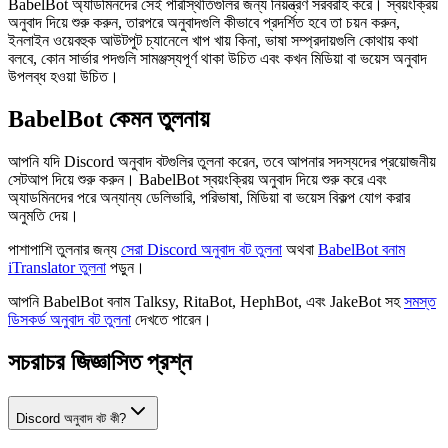
BabelBot অ্যাডমিনদের সেই পরিস্থিতিগুলির জন্য নিয়ন্ত্রণ সরবরাহ করে। স্বয়ংক্রিয়
অনুবাদ দিয়ে শুরু করুন, তারপরে অনুবাদগুলি কীভাবে প্রদর্শিত হবে তা চয়ন করুন,
ইনলাইন ওয়েবহুক আউটপুট চ্যানেলে খাপ খায় কিনা, ভাষা সম্প্রদায়গুলি কোথায় কথা
বলবে, কোন সার্ভার পদগুলি সামঞ্জস্যপূর্ণ থাকা উচিত এবং কখন মিডিয়া বা ভয়েস অনুবাদ
উপলব্ধ হওয়া উচিত।
BabelBot কেমন তুলনায়
আপনি যদি Discord অনুবাদ বটগুলির তুলনা করেন, তবে আপনার সদস্যদের প্রয়োজনীয়
সেটআপ দিয়ে শুরু করুন। BabelBot স্বয়ংক্রিয় অনুবাদ দিয়ে শুরু করে এবং
অ্যাডমিনদের পরে অন্যান্য ডেলিভারি, পরিভাষা, মিডিয়া বা ভয়েস বিকল্প যোগ করার
অনুমতি দেয়।
পাশাপাশি তুলনার জন্য
সেরা Discord অনুবাদ বট তুলনা
অথবা
BabelBot বনাম
iTranslator তুলনা
পড়ুন।
আপনি BabelBot বনাম Talksy, RitaBot, HephBot, এবং JakeBot সহ
সমস্ত
ডিসকর্ড অনুবাদ বট তুলনা
দেখতে পারেন।
সচরাচর জিজ্ঞাসিত প্রশ্ন
Discord অনুবাদ বট কী?