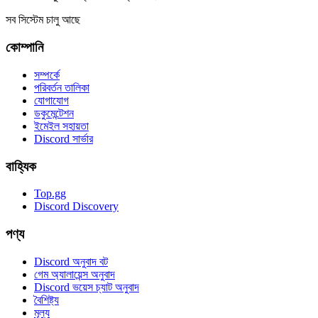
সব সিস্টেম চালু আছে
কোম্পানি
সম্পর্কে
পরিবর্তন তালিকা
যোগাযোগ
ডকুমেন্টেশন
ইমেইল সহায়তা
Discord সার্ভার
বাহ্যিক
Top.gg
Discord Discovery
পণ্য
Discord অনুবাদ বট
গেম অ্যালায়েন্স অনুবাদ
Discord ভয়েস চ্যাট অনুবাদ
বৈশিষ্ট্য
মূল্য