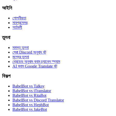
আইনি
গোপনীয়তা
সাবপ্রসেসর
শর্তাবলী
তুলনা
সমস্ত তুলনা
সেরা Discord অনুবাদ বট
মূল্যের তুলনা
থ্রেডেড অনুবাদ বনাম চ্যানেল স্প্যাম
AI বনাম Google Translate বট
বিকল্প
BabelBot vs Talksy
BabelBot vs iTranslator
BabelBot vs RitaBot
BabelBot vs Discord Translator
BabelBot vs HephBot
BabelBot vs JakeBot