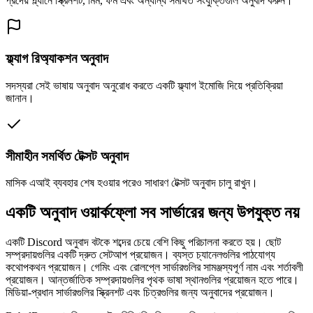
প্রদেয় প্ল্যানে স্ক্রিনশট, মিম, ফর্ম এবং অন্যান্য সমর্থিত সংযুক্তিগুলি অনুবাদ করুন।
ফ্ল্যাগ রিঅ্যাকশন অনুবাদ
সদস্যরা সেই ভাষায় অনুবাদ অনুরোধ করতে একটি ফ্ল্যাগ ইমোজি দিয়ে প্রতিক্রিয়া
জানান।
সীমাহীন সমর্থিত টেক্সট অনুবাদ
মাসিক এআই ব্যবহার শেষ হওয়ার পরেও সাধারণ টেক্সট অনুবাদ চালু রাখুন।
একটি অনুবাদ ওয়ার্কফ্লো সব সার্ভারের জন্য উপযুক্ত নয়
একটি Discord অনুবাদ বটকে শব্দের চেয়ে বেশি কিছু পরিচালনা করতে হয়। ছোট
সম্প্রদায়গুলির একটি দ্রুত সেটআপ প্রয়োজন। ব্যস্ত চ্যানেলগুলির পাঠযোগ্য
কথোপকথন প্রয়োজন। গেমিং এবং রোলপ্লে সার্ভারগুলির সামঞ্জস্যপূর্ণ নাম এবং শর্তাবলী
প্রয়োজন। আন্তর্জাতিক সম্প্রদায়গুলির পৃথক ভাষা স্থানগুলির প্রয়োজন হতে পারে।
মিডিয়া-প্রধান সার্ভারগুলির স্ক্রিনশট এবং চিত্রগুলির জন্য অনুবাদের প্রয়োজন।