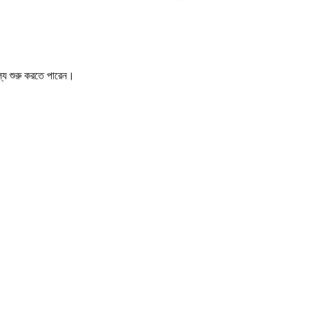
্যে শুরু করতে পারেন।