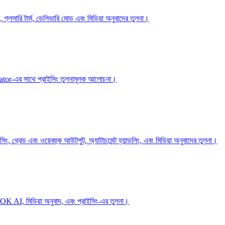
 গ্লসারি টার্ম, ডেলিভারি মোড এবং মিডিয়া অনুবাদের তুলনা।
anslator-এর সাথে প্রাইসিং তুলনামূলক আলোচনা।
্রেড এবং ওয়েবহুক আউটপুট, অ্যাটাচমেন্ট হ্যান্ডলিং, এবং মিডিয়া অনুবাদের তুলনা।
OK AI, মিডিয়া অনুবাদ, এবং প্রাইসিং-এর তুলনা।