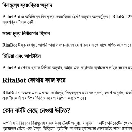
বিনামূল্যে স্বয়ংক্রিয় অনুবাদ
BabelBot এ অবিচ্ছিন্ন বিনামূল্যে স্বয়ংক্রিয় টেক্সট অনুবাদ অন্তর্ভুক্ত। RitaBot 25
স্বয়ংক্রিয় টাস্ক নেই।
সহজ মূল্য নির্ধারণের হিসাব
RitaBot টাস্ক সংখ্যা, আপনি ভাষা এবং চ্যানেল যোগ করার সাথে সাথে গুণিত হতে পারে।
মিডিয়া এবং আপটাইম
BabelBot পেইড প্ল্যানে মিডিয়া অনুবাদ, আল্ট্রা এবং ফাউন্ডার অ্যাক্সেসে লাইভ ভয়ে
RitaBot কোথায় কাজ করে
RitaBot ওয়েবহুক এবং এমবেড আউটপুট, লিঙ্কযুক্ত চ্যানেল গ্রুপ, ফ্ল্যাগ অনুবাদ, এ
এবং টাস্ক সীমার উপর ভিত্তি করে পরিকল্পনা করতে পারে।
কোন বটটি বেছে নেওয়া উচিত?
আপনি যদি নিরন্তর বিনামূল্যে স্বয়ংক্রিয় টেক্সট অনুবাদের সুবিধা, একটি ডেডিকেটেড থ্
প্রয়োজন মেটায় এবং টাস্ক-ভিত্তিক প্রাইসিং আপনার চ্যানেলের লেআউটের সাথে মানা