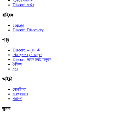
ইমেইল সহায়তা
Discord সার্ভার
বাহ্যিক
Top.gg
Discord Discovery
পণ্য
Discord অনুবাদ বট
গেম অ্যালায়েন্স অনুবাদ
Discord ভয়েস চ্যাট অনুবাদ
বৈশিষ্ট্য
মূল্য
আইনি
গোপনীয়তা
সাবপ্রসেসর
শর্তাবলী
তুলনা