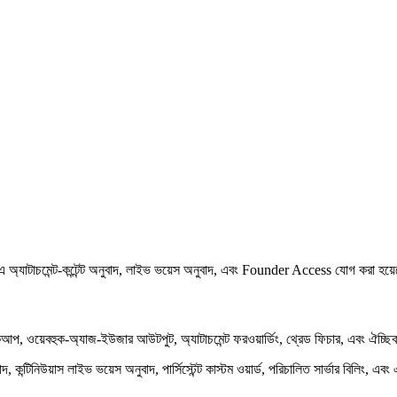
অ্যাটাচমেন্ট-কন্টেন্ট অনুবাদ, লাইভ ভয়েস অনুবাদ, এবং Founder Access যোগ করা হয়
কআপ, ওয়েবহুক-অ্যাজ-ইউজার আউটপুট, অ্যাটাচমেন্ট ফরওয়ার্ডিং, থ্রেড ফিচার, এবং ঐ
অনুবাদ, কন্টিনিউয়াস লাইভ ভয়েস অনুবাদ, পার্সিস্টেন্ট কাস্টম ওয়ার্ড, পরিচালিত সার্ভা