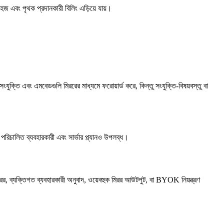
 এবং পৃথক প্রদানকারী বিলিং এড়িয়ে যায়।
তি এবং এমবেডগুলি মিররের মাধ্যমে ফরোয়ার্ড করে, কিন্তু সংযুক্তি-বিষয়বস্তু বা
িচালিত ব্যবহারকারী এবং সার্ভার প্ল্যানও উপলব্ধ।
 মিরর, ব্যক্তিগত ব্যবহারকারী অনুবাদ, ওয়েবহুক মিরর আউটপুট, বা BYOK নিয়ন্ত্রণ