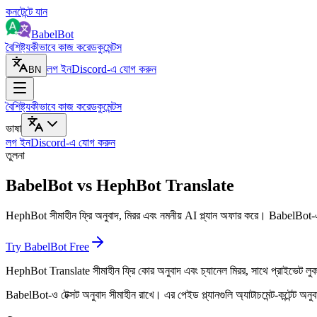
কনটেন্টে যান
BabelBot
বৈশিষ্ট্য
কীভাবে কাজ করে
ডকুমেন্টস
লগ ইন
Discord-এ যোগ করুন
BN
বৈশিষ্ট্য
কীভাবে কাজ করে
ডকুমেন্টস
ভাষা
লগ ইন
Discord-এ যোগ করুন
তুলনা
BabelBot vs HephBot Translate
HephBot সীমাহীন ফ্রি অনুবাদ, মিরর এবং নমনীয় AI প্ল্যান অফার করে। BabelBot-এ 
Try BabelBot Free
HephBot Translate সীমাহীন ফ্রি কোর অনুবাদ এবং চ্যানেল মিরর, সাথে প্রাইভেট লু
BabelBot-ও টেক্সট অনুবাদ সীমাহীন রাখে। এর পেইড প্ল্যানগুলি অ্যাটাচমেন্ট-কন্টেন্ট 