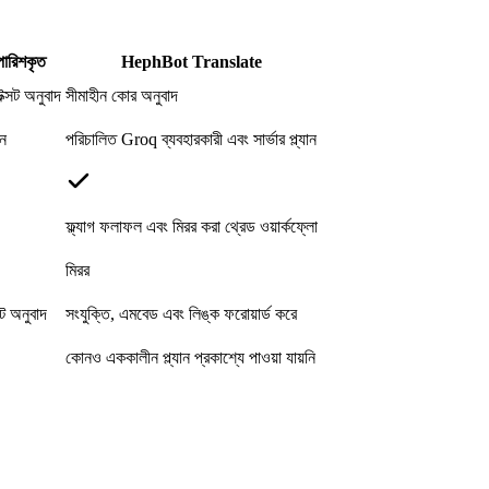
পারিশকৃত
HephBot Translate
েক্সট অনুবাদ
সীমাহীন কোর অনুবাদ
ান
পরিচালিত Groq ব্যবহারকারী এবং সার্ভার প্ল্যান
ফ্ল্যাগ ফলাফল এবং মিরর করা থ্রেড ওয়ার্কফ্লো
মিরর
ন্ট অনুবাদ
সংযুক্তি, এমবেড এবং লিঙ্ক ফরোয়ার্ড করে
কোনও এককালীন প্ল্যান প্রকাশ্যে পাওয়া যায়নি