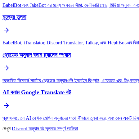
BabelBot এবং JakeBot এর মধ্যে অক্ষরের সীমা, ডেলিভারি মোড, মিডিয়া অনুবাদ এবং
মূল্যের তুলনা
BabelBot, iTranslator, Discord Translator, Talksy, এবং HephBot-এর বিনামূল্
থ্রেডেড অনুবাদ বনাম চ্যানেল স্প্যাম
বহুভাষিক ডিসকর্ড সার্ভারে থ্রেডেড অনুবাদগুলি ইনলাইন রিপ্লাই, ওয়েবহুক এবং লিঙ্কযুক
AI বনাম Google Translate বট
প্রসঙ্গ-সচেতন AI বেসিক মেশিন অনুবাদের সাথে কীভাবে তুলনা করে, এবং কেন একটি ডিসকর্
দেখুন
Discord অনুবাদ বট তুলনার সম্পূর্ণ তালিকা
.