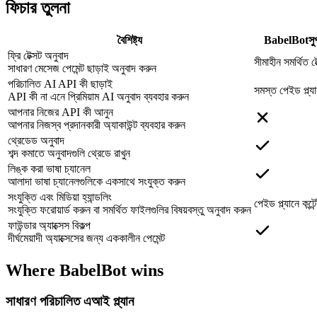
ফিচার তুলনা
বৈশিষ্ট্য
BabelBot
সু
ফ্রি টেক্সট অনুবাদ
সীমাহীন সমর্থিত ট
সাধারণ মেসেজ পেমেন্ট ছাড়াই অনুবাদ করুন
পরিচালিত AI API কী ছাড়াই
সমস্ত পেইড প্ল্য
API কী না এনে প্রিমিয়াম AI অনুবাদ ব্যবহার করুন
আপনার নিজের API কী আনুন
আপনার নিজস্ব প্রদানকারী অ্যাকাউন্ট ব্যবহার করুন
থ্রেডেড অনুবাদ
শব্দ কমাতে অনুবাদগুলি থ্রেডে রাখুন
লিঙ্ক করা ভাষা চ্যানেল
আলাদা ভাষা চ্যানেলগুলিকে একসাথে সংযুক্ত করুন
সংযুক্তি এবং মিডিয়া হ্যান্ডলিং
পেইড প্ল্যানে কন্টে
সংযুক্তি ফরোয়ার্ড করুন বা সমর্থিত ফাইলগুলির বিষয়বস্তু অনুবাদ করুন
ফাউন্ডার অ্যাক্সেস বিকল্প
দীর্ঘমেয়াদী অ্যাক্সেসের জন্য এককালীন পেমেন্ট
Where BabelBot wins
সাধারণ পরিচালিত এআই প্ল্যান