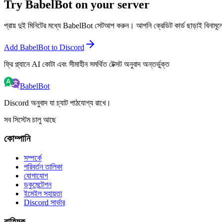
Try BabelBot on your server
প্রায় দুই মিনিটের মধ্যে BabelBot সেটআপ করুন। আপনি ক্রেডিট কার্ড ছাড়াই বিনামূল
Add BabelBot to Discord
ফ্রি প্ল্যানে AI কোটা এবং সীমাহীন সমর্থিত টেক্সট অনুবাদ অন্তর্ভুক্ত
BabelBot
Discord অনুবাদ যা চ্যাট পাঠযোগ্য রাখে।
সব সিস্টেম চালু আছে
কোম্পানি
সম্পর্কে
পরিবর্তন তালিকা
যোগাযোগ
ডকুমেন্টেশন
ইমেইল সহায়তা
Discord সার্ভার
বাহ্যিক