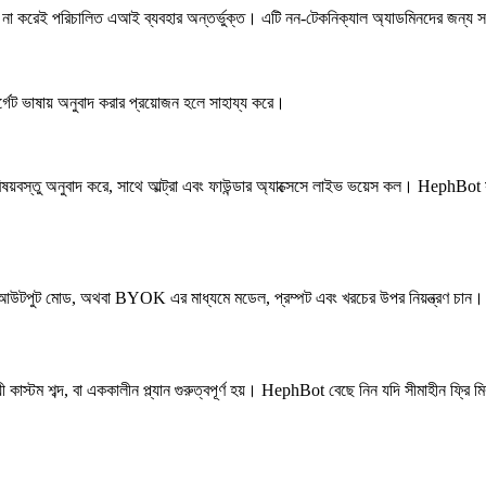
না করেই পরিচালিত এআই ব্যবহার অন্তর্ভুক্ত। এটি নন-টেকনিক্যাল অ্যাডমিনদের জন্য সহজ
র্গেট ভাষায় অনুবাদ করার প্রয়োজন হলে সাহায্য করে।
্তু অনুবাদ করে, সাথে আল্ট্রা এবং ফাউন্ডার অ্যাক্সেসে লাইভ ভয়েস কল। HephBot সংযুক্
 আউটপুট মোড, অথবা BYOK এর মাধ্যমে মডেল, প্রম্পট এবং খরচের উপর নিয়ন্ত্রণ চান। পর
ী কাস্টম শব্দ, বা এককালীন প্ল্যান গুরুত্বপূর্ণ হয়। HephBot বেছে নিন যদি সীমাহীন ফ্রি