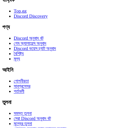
Top.gg
Discord Discovery
পণ্য
Discord অনুবাদ বট
গেম অ্যালায়েন্স অনুবাদ
Discord ভয়েস চ্যাট অনুবাদ
বৈশিষ্ট্য
মূল্য
আইনি
গোপনীয়তা
সাবপ্রসেসর
শর্তাবলী
তুলনা
সমস্ত তুলনা
সেরা Discord অনুবাদ বট
মূল্যের তুলনা