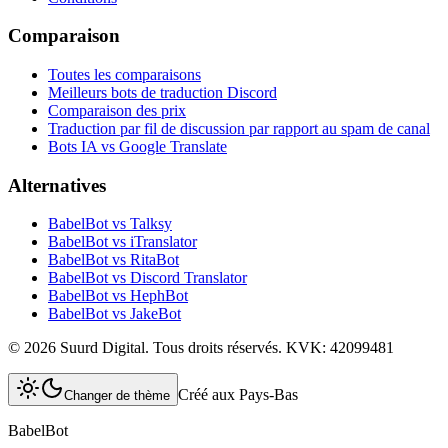
Comparaison
Toutes les comparaisons
Meilleurs bots de traduction Discord
Comparaison des prix
Traduction par fil de discussion par rapport au spam de canal
Bots IA vs Google Translate
Alternatives
BabelBot vs Talksy
BabelBot vs iTranslator
BabelBot vs RitaBot
BabelBot vs Discord Translator
BabelBot vs HephBot
BabelBot vs JakeBot
©
2026
Suurd Digital
.
Tous droits réservés.
KVK:
42099481
Créé aux Pays-Bas
Changer de thème
BabelBot