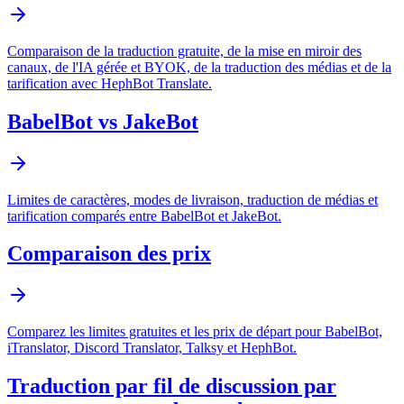
Comparaison de la traduction gratuite, de la mise en miroir des
canaux, de l'IA gérée et BYOK, de la traduction des médias et de la
tarification avec HephBot Translate.
BabelBot vs JakeBot
Limites de caractères, modes de livraison, traduction de médias et
tarification comparés entre BabelBot et JakeBot.
Comparaison des prix
Comparez les limites gratuites et les prix de départ pour BabelBot,
iTranslator, Discord Translator, Talksy et HephBot.
Traduction par fil de discussion par