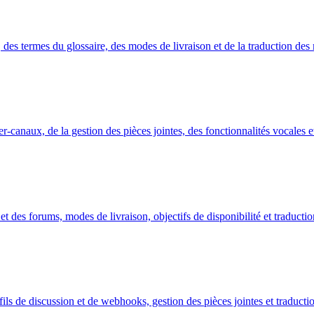
, des termes du glossaire, des modes de livraison et de la traduction de
er-canaux, de la gestion des pièces jointes, des fonctionnalités vocales e
on et des forums, modes de livraison, objectifs de disponibilité et tradu
 fils de discussion et de webhooks, gestion des pièces jointes et tradu