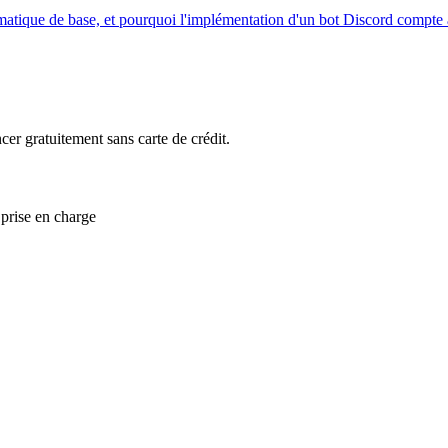
atique de base, et pourquoi l'implémentation d'un bot Discord compte a
 gratuitement sans carte de crédit.
 prise en charge