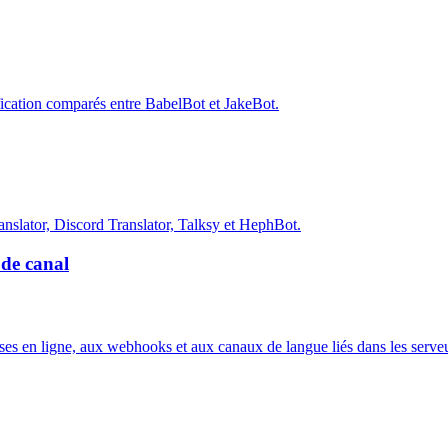
ification comparés entre BabelBot et JakeBot.
ranslator, Discord Translator, Talksy et HephBot.
 de canal
ses en ligne, aux webhooks et aux canaux de langue liés dans les serve