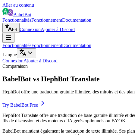
Aller au contenu
BabelBot
Fonctionnalités
Fonctionnement
Documentation
Connexion
Ajouter à Discord
FR
Fonctionnalités
Fonctionnement
Documentation
Langue
Connexion
Ajouter à Discord
Comparaison
BabelBot vs HephBot Translate
HephBot offre une traduction gratuite illimitée, des miroirs et des plan
Try BabelBot Free
HephBot Translate offre une traduction de base gratuite illimitée et des
fils de discussion et des moteurs d'IA gérés optionnels ou BYOK.
BabelBot maintient également la traduction de texte illimitée. Ses plan