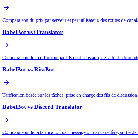
Comparaison du prix par serveur et par utilisateur, des routes de canal
BabelBot vs iTranslator
Comparaison de la diffusion par fils de discussion, de la traduction int
BabelBot vs RitaBot
Tarification basée sur les tâches, prise en charge des fils de discussi
BabelBot vs Discord Translator
Comparaison de la tarification par message ou par caractère, sortie de