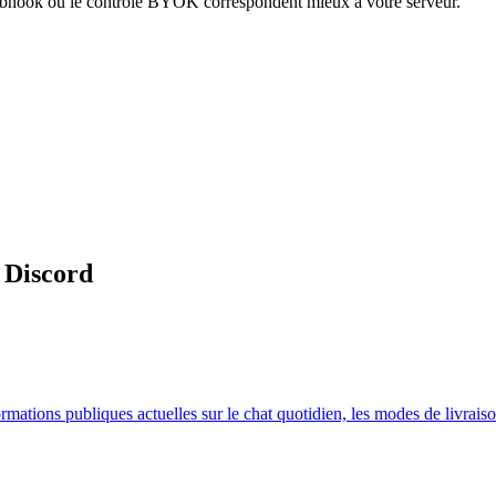
par webhook ou le contrôle BYOK correspondent mieux à votre serveur.
 Discord
ations publiques actuelles sur le chat quotidien, les modes de livraison,