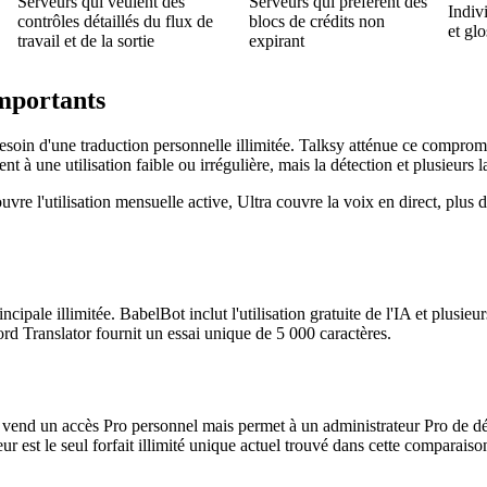
Serveurs qui veulent des
Serveurs qui préfèrent des
Indiv
contrôles détaillés du flux de
blocs de crédits non
et glo
travail et de la sortie
expirant
importants
soin d'une traduction personnelle illimitée. Talksy atténue ce compromis
ent à une utilisation faible ou irrégulière, mais la détection et plusieu
ouvre l'utilisation mensuelle active, Ultra couvre la voix en direct, plu
pale illimitée. BabelBot inclut l'utilisation gratuite de l'IA et plusieu
cord Translator fournit un essai unique de 5 000 caractères.
 vend un accès Pro personnel mais permet à un administrateur Pro de dé
 est le seul forfait illimité unique actuel trouvé dans cette comparaiso