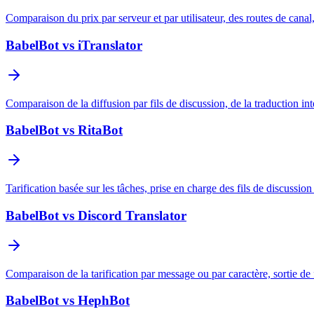
Comparaison du prix par serveur et par utilisateur, des routes de canal
BabelBot vs iTranslator
Comparaison de la diffusion par fils de discussion, de la traduction int
BabelBot vs RitaBot
Tarification basée sur les tâches, prise en charge des fils de discussi
BabelBot vs Discord Translator
Comparaison de la tarification par message ou par caractère, sortie de
BabelBot vs HephBot