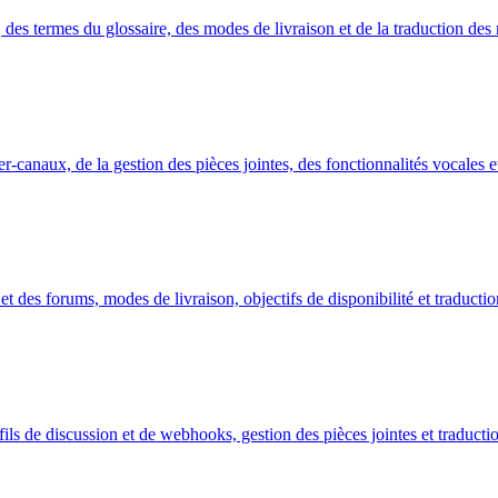
, des termes du glossaire, des modes de livraison et de la traduction de
er-canaux, de la gestion des pièces jointes, des fonctionnalités vocales e
on et des forums, modes de livraison, objectifs de disponibilité et tradu
 fils de discussion et de webhooks, gestion des pièces jointes et tradu