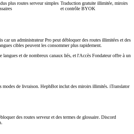
idus plus routes serveur simples
Traduction gratuite illimitée, miroirs
ssaires
et contrôle BYOK
 car un administrateur Pro peut débloquer des routes illimitées et des
rs langues cibles peuvent les consommer plus rapidement.
s de langues et de nombreux canaux liés, et l'Accès Fondateur offre à un
rs modes de livraison. HephBot inclut des miroirs illimités. iTranslator
bloquer des routes serveur et des termes de glossaire. Discord
n.