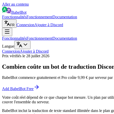
Aller au contenu
BabelBot
Fonctionnalités
Fonctionnement
Documentation
Connexion
Ajouter à Discord
FR
Fonctionnalités
Fonctionnement
Documentation
Langue
Connexion
Ajouter à Discord
Prix vérifiés le 28 juillet 2026
Combien coûte un bot de traduction Disco
BabelBot commence gratuitement et Pro coûte 9,99 € par serveur par mo
Add BabelBot Free
Votre coût réel dépend de ce que chaque bot mesure. Un plan par utili
couvre l'ensemble du serveur.
BabelBot inclut la traduction de texte standard illimitée dans le plan g