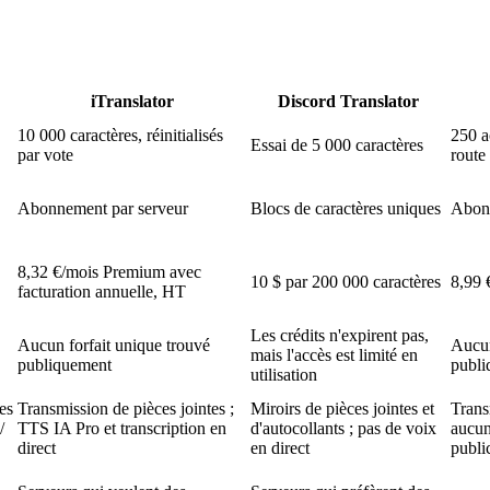
iTranslator
Discord Translator
10 000 caractères, réinitialisés
250 a
Essai de 5 000 caractères
par vote
route 
Abonnement par serveur
Blocs de caractères uniques
Abonn
8,32 €/mois Premium avec
10 $ par 200 000 caractères
8,99 
facturation annuelle, HT
Les crédits n'expirent pas,
Aucun forfait unique trouvé
Aucun
mais l'accès est limité en
publiquement
publi
utilisation
es
Transmission de pièces jointes ;
Miroirs de pièces jointes et
Trans
/
TTS IA Pro et transcription en
d'autocollants ; pas de voix
aucun
direct
en direct
publi