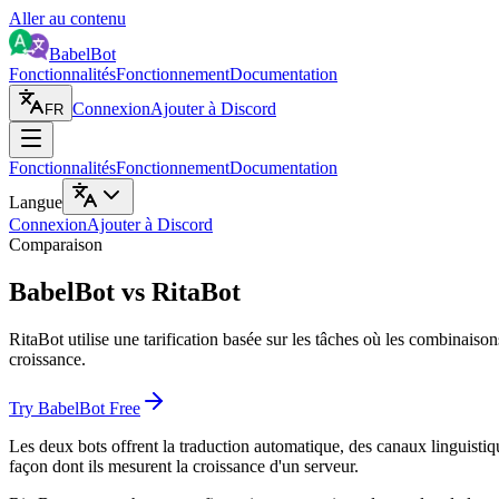
Aller au contenu
BabelBot
Fonctionnalités
Fonctionnement
Documentation
Connexion
Ajouter à Discord
FR
Fonctionnalités
Fonctionnement
Documentation
Langue
Connexion
Ajouter à Discord
Comparaison
BabelBot vs RitaBot
RitaBot utilise une tarification basée sur les tâches où les combinaisons
croissance.
Try BabelBot Free
Les deux bots offrent la traduction automatique, des canaux linguistiqu
façon dont ils mesurent la croissance d'un serveur.