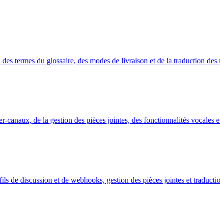
, des termes du glossaire, des modes de livraison et de la traduction de
er-canaux, de la gestion des pièces jointes, des fonctionnalités vocales e
 fils de discussion et de webhooks, gestion des pièces jointes et tradu