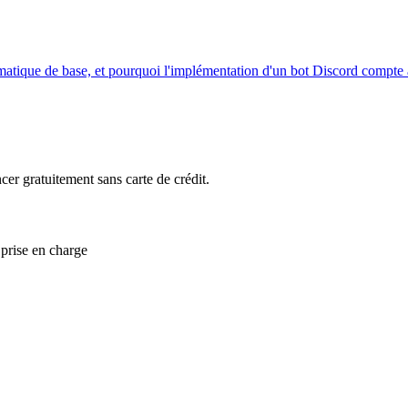
atique de base, et pourquoi l'implémentation d'un bot Discord compte a
 gratuitement sans carte de crédit.
 prise en charge