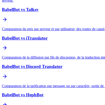
serveur.
BabelBot vs Talksy
Comparaison du prix par serveur et par utilisateur, des routes de canal
BabelBot vs iTranslator
Comparaison de la diffusion par fils de discussion, de la traduction int
BabelBot vs Discord Translator
Comparaison de la tarification par message ou par caractère, sortie de
BabelBot vs HephBot