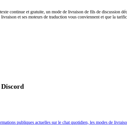
te continue et gratuite, un mode de livraison de fils de discussion dédié
e livraison et ses moteurs de traduction vous conviennent et que la tarifi
 Discord
ations publiques actuelles sur le chat quotidien, les modes de livraison,