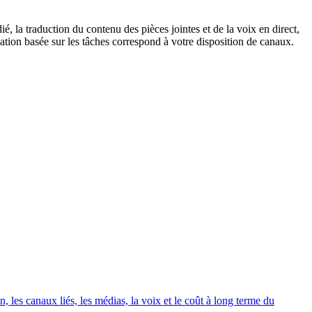
, la traduction du contenu des pièces jointes et de la voix en direct,
cation basée sur les tâches correspond à votre disposition de canaux.
 les canaux liés, les médias, la voix et le coût à long terme du