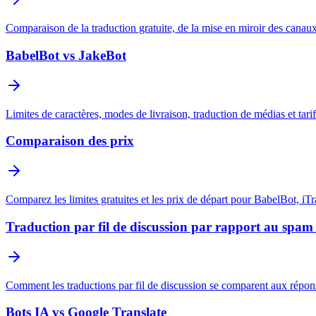
Comparaison de la traduction gratuite, de la mise en miroir des canaux
BabelBot vs JakeBot
Limites de caractères, modes de livraison, traduction de médias et tar
Comparaison des prix
Comparez les limites gratuites et les prix de départ pour BabelBot, iT
Traduction par fil de discussion par rapport au spam
Comment les traductions par fil de discussion se comparent aux répon
Bots IA vs Google Translate