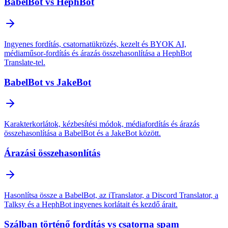
BabelBot vs HephBot
Ingyenes fordítás, csatornatükrözés, kezelt és BYOK AI,
médiaműsor-fordítás és árazás összehasonlítása a HephBot
Translate-tel.
BabelBot vs JakeBot
Karakterkorlátok, kézbesítési módok, médiafordítás és árazás
összehasonlítása a BabelBot és a JakeBot között.
Árazási összehasonlítás
Hasonlítsa össze a BabelBot, az iTranslator, a Discord Translator, a
Talksy és a HephBot ingyenes korlátait és kezdő árait.
Szálban történő fordítás vs csatorna spam