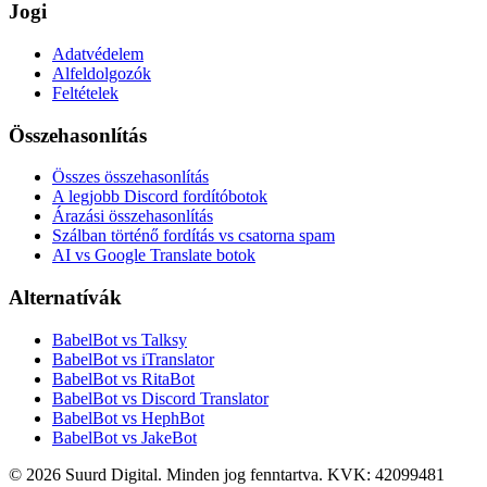
Jogi
Adatvédelem
Alfeldolgozók
Feltételek
Összehasonlítás
Összes összehasonlítás
A legjobb Discord fordítóbotok
Árazási összehasonlítás
Szálban történő fordítás vs csatorna spam
AI vs Google Translate botok
Alternatívák
BabelBot vs Talksy
BabelBot vs iTranslator
BabelBot vs RitaBot
BabelBot vs Discord Translator
BabelBot vs HephBot
BabelBot vs JakeBot
©
2026
Suurd Digital
.
Minden jog fenntartva.
KVK:
42099481