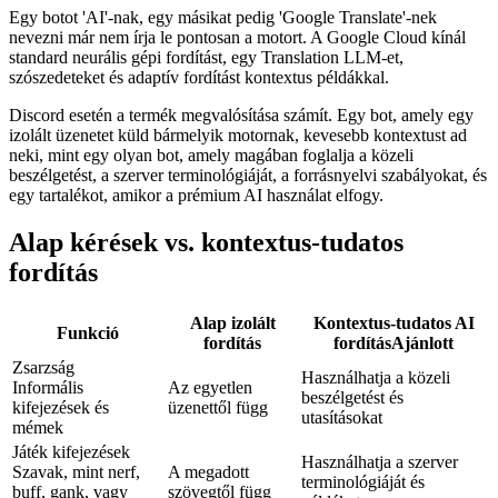
Egy botot 'AI'-nak, egy másikat pedig 'Google Translate'-nek
nevezni már nem írja le pontosan a motort. A Google Cloud kínál
standard neurális gépi fordítást, egy Translation LLM-et,
szószedeteket és adaptív fordítást kontextus példákkal.
Discord esetén a termék megvalósítása számít. Egy bot, amely egy
izolált üzenetet küld bármelyik motornak, kevesebb kontextust ad
neki, mint egy olyan bot, amely magában foglalja a közeli
beszélgetést, a szerver terminológiáját, a forrásnyelvi szabályokat, és
egy tartalékot, amikor a prémium AI használat elfogy.
Alap kérések vs. kontextus-tudatos
fordítás
Alap izolált
Kontextus-tudatos AI
Funkció
fordítás
fordítás
Ajánlott
Zsarzság
Használhatja a közeli
Informális
Az egyetlen
beszélgetést és
kifejezések és
üzenettől függ
utasításokat
mémek
Játék kifejezések
Használhatja a szerver
Szavak, mint nerf,
A megadott
terminológiáját és
buff, gank, vagy
szövegtől függ