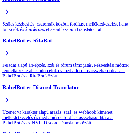
Szálas kézbesítés, csatornák közötti fordítás, mellékletkezelés, hang
funkciók és árazás összehasonlítása az iTranslator-ral.
BabelBot vs RitaBot
Feladat alapú árképzés, szál és fórum támogatás, kézbesítési módok,
rendelkezésre állási idő célok és média fordítás összehasonlítása a
BabelBot és a RitaBot között.
BabelBot vs Discord Translator
Üzenet vs karakter alapú árazás, szál- és webhook kimenet,
mellékletkezelés és médiaműsor-fordítás összehasonlítása a
BabelBot és az NVU Discord Translator között.