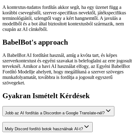
A kontextus-tudatos fordítás akkor segít, ha egy üzenet függ a
korábbi csevegéstől, szerver-specifikus nevektől, játékspecifikus
terminológiától, szlengtől vagy a kért hangnemtől. A javulás a
modellből és a bot által biztosított kontextusból származik, nem
csupán az AI címkéből.
BabelBot's approach
A BabelBot AI fordítást használ, amíg a kvóta tart, és képes
szerverkontextust és egyéni szavakat is belefoglalni az erre jogosult
terveknél. Amikor a havi AI használat elfogy, az Egyéni BabelBot
Fordító Modellje ahelyett, hogy megállítaná a szerver szöveges
munkafolyamatát, továbbra is fordítja a jogosult egyszerű
szövegeket.
Gyakran Ismételt Kérdések
Jobb az AI fordítás a Discordon a Google Translate-nél?
Mely Discord fordító botok használnak AI-t?