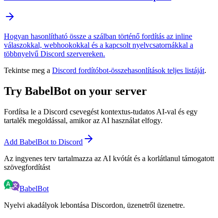
Hogyan hasonlítható össze a szálban történő fordítás az inline
válaszokkal, webhookokkal és a kapcsolt nyelvcsatornákkal a
többnyelvű Discord szervereken.
Tekintse meg a
Discord fordítóbot-összehasonlítások teljes listáját
.
Try BabelBot on your server
Fordítsa le a Discord csevegést kontextus-tudatos AI-val és egy
tartalék megoldással, amikor az AI használat elfogy.
Add BabelBot to Discord
Az ingyenes terv tartalmazza az AI kvótát és a korlátlanul támogatott
szövegfordítást
BabelBot
Nyelvi akadályok lebontása Discordon, üzenetről üzenetre.