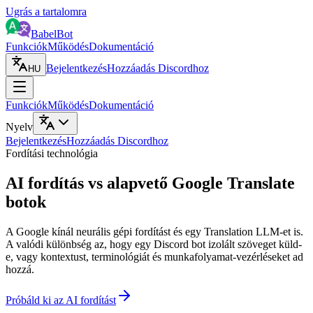
Ugrás a tartalomra
BabelBot
Funkciók
Működés
Dokumentáció
Bejelentkezés
Hozzáadás Discordhoz
HU
Funkciók
Működés
Dokumentáció
Nyelv
Bejelentkezés
Hozzáadás Discordhoz
Fordítási technológia
AI fordítás vs alapvető Google Translate
botok
A Google kínál neurális gépi fordítást és egy Translation LLM-et is.
A valódi különbség az, hogy egy Discord bot izolált szöveget küld-
e, vagy kontextust, terminológiát és munkafolyamat-vezérléseket ad
hozzá.
Próbáld ki az AI fordítást