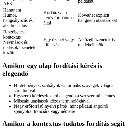
példákat
AFK
Hangnem
Korlátozva a
Humor,
Követhet explicit
kérés formátuma
hangsúlyozás és
hangnem utasításokat
által
alkalmi stílus
Beszélgetési
kontextus
Egy üzenet vagy
A közeli üzenetek is
Névmások és
kifejezés
mellékelhetők
utalások üzenetek
között
Amikor egy alap fordítási kérés is
elegendő
Hirdetmények, szabályok és formális szövegek világos
struktúrával
Egyszerű kérdések, ahol elegendő a szó szerinti jelentés
Műszaki utasítások közös terminológiával
Nagy erőforrású nyelvi párok, mint például angolról
spanyolra, franciára vagy németre
Amikor a kontextus-tudatos fordítás segít