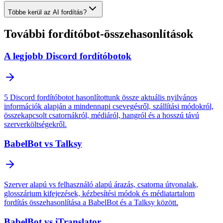
Többe kerül az AI fordítás?
További fordítóbot-összehasonlítások
A legjobb Discord fordítóbotok
5 Discord fordítóbotot hasonlítottunk össze aktuális nyilvános
információk alapján a mindennapi csevegésről, szállítási módokról,
összekapcsolt csatornákról, médiáról, hangról és a hosszú távú
szerverköltségekről.
BabelBot vs Talksy
Szerver alapú vs felhasználó alapú árazás, csatorna útvonalak,
glosszárium kifejezések, kézbesítési módok és médiatartalom
fordítás összehasonlítása a BabelBot és a Talksy között.
BabelBot vs iTranslator