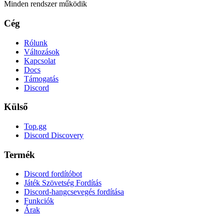
Minden rendszer működik
Cég
Rólunk
Változások
Kapcsolat
Docs
Támogatás
Discord
Külső
Top.gg
Discord Discovery
Termék
Discord fordítóbot
Játék Szövetség Fordítás
Discord-hangcsevegés fordítása
Funkciók
Árak