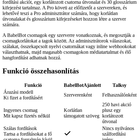
fordítási akciót, egy korlátozott csatorna útvonalat és 30 glosszárium
kifejezést tartalmaz. A Pro követi az előfizetőt a szervereken, és
lehetővé teszi a Pro adminisztrátor számára, hogy korlátlan
útvonalakat és glosszárium kifejezéseket hozzon létre a szerver
számára.
A BabelBot csomagok egy szerverre vonatkoznak, és megosztják a
csomagkorlátokat a tagok között. Az adminisztrátorok válaszokat,
szálakat, összekapcsolt nyelvi csatornákat vagy inline webhookokat
választhatnak, majd magasabb csomagokon médiatartalmat és élő
hangfordítást adhatnak hozzá.
Funkció összehasonlítás
Funkció
BabelBot
Ajánlott
Talksy
Árazási modell
Szerverenként
Felhasználónként
Ki fizet a fordításért
250 havi akció
Ingyenes csomag
Korlátlan
plusz egy
Mit kapsz fizetés nélkül
támogatott szöveg
korlátozott
útvonal
Szálas fordítások
Nincs nyilvános
Tartsa a fordításokat a fő
szálfordítási
csatorna forgalmán kívül
igény