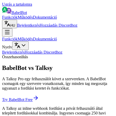
Ugrás a tartalomra
BabelBot
Funkciók
Működés
Dokumentáció
Bejelentkezés
Hozzáadás Discordhoz
HU
Funkciók
Működés
Dokumentáció
Nyelv
Bejelentkezés
Hozzáadás Discordhoz
Összehasonlítás
BabelBot vs Talksy
A Talksy Pro egy felhasználót követ a szervereken. A BabelBot
csomagok egy szerverre vonatkoznak, így minden tag megosztja
ugyanazt a fordítási keretet és funkciókat.
Try BabelBot Free
A Talksy az inline webhook fordítást a privát felhasználó által
telepített fordításokkal kombinálja. Ingyenes csomagja 250 havi