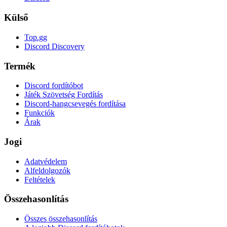
Külső
Top.gg
Discord Discovery
Termék
Discord fordítóbot
Játék Szövetség Fordítás
Discord-hangcsevegés fordítása
Funkciók
Árak
Jogi
Adatvédelem
Alfeldolgozók
Feltételek
Összehasonlítás
Összes összehasonlítás