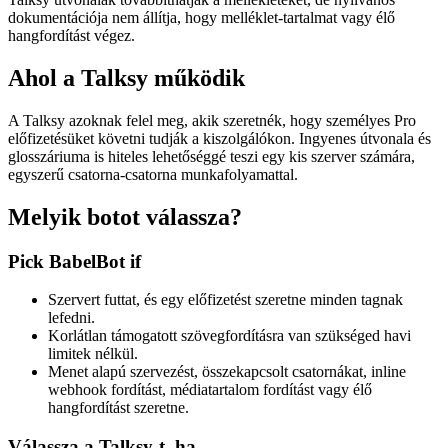
dokumentációja nem állítja, hogy melléklet-tartalmat vagy élő
hangfordítást végez.
Ahol a Talksy működik
A Talksy azoknak felel meg, akik szeretnék, hogy személyes Pro
előfizetésüket követni tudják a kiszolgálókon. Ingyenes útvonala és
glosszáriuma is hiteles lehetőséggé teszi egy kis szerver számára,
egyszerű csatorna-csatorna munkafolyamattal.
Melyik botot válassza?
Pick BabelBot if
Szervert futtat, és egy előfizetést szeretne minden tagnak
lefedni.
Korlátlan támogatott szövegfordításra van szükséged havi
limitek nélkül.
Menet alapú szervezést, összekapcsolt csatornákat, inline
webhook fordítást, médiatartalom fordítást vagy élő
hangfordítást szeretne.
Válassza a Talksy-t, ha