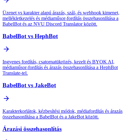
Üzenet vs karakter alapú árazás, szál- és webhook kimenet,
mellékletkezelés és médiaműsor-fordítás összehasonlítása a
BabelBot és az NVU Discord Translator között.
BabelBot vs HephBot
Ingyenes fordítás, csatornatükrözés, kezelt és BYOK AI,
médiaműsor-fordítás és árazás összehasonlítása a HephBot
Translate-tel.
BabelBot vs JakeBot
Karakterkorlátok, kézbesítési módok, médiafordítás és árazás
összehasonlítása a BabelBot és a JakeBot között.
Árazási összehasonlítás