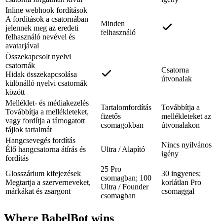
Inline webhook fordítások
A fordítások a csatornában
Minden
jelennek meg az eredeti
felhasználó
felhasználó nevével és
avatarjával
Összekapcsolt nyelvi
csatornák
Csatorna
Hidak összekapcsolása
útvonalak
különálló nyelvi csatornák
között
Melléklet- és médiakezelés
Tartalomfordítás
Továbbítja a
Továbbítja a mellékleteket,
fizetős
mellékleteket az
vagy fordítja a támogatott
csomagokban
útvonalakon
fájlok tartalmát
Hangcsevegés fordítás
Nincs nyilvános
Élő hangcsatorna átírás és
Ultra / Alapító
igény
fordítás
25 Pro
Glosszárium kifejezések
30 ingyenes;
csomagban; 100
Megtartja a szerverneveket,
korlátlan Pro
Ultra / Founder
márkákat és zsargont
csomaggal
csomagban
Where BabelBot wins