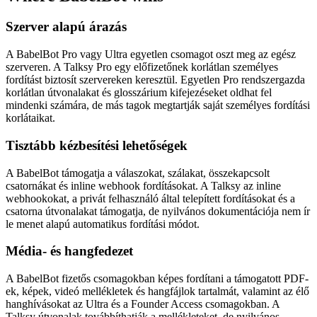
Szerver alapú árazás
A BabelBot Pro vagy Ultra egyetlen csomagot oszt meg az egész
szerveren. A Talksy Pro egy előfizetőnek korlátlan személyes
fordítást biztosít szervereken keresztül. Egyetlen Pro rendszergazda
korlátlan útvonalakat és glosszárium kifejezéseket oldhat fel
mindenki számára, de más tagok megtartják saját személyes fordítási
korlátaikat.
Tisztább kézbesítési lehetőségek
A BabelBot támogatja a válaszokat, szálakat, összekapcsolt
csatornákat és inline webhook fordításokat. A Talksy az inline
webhookokat, a privát felhasználó által telepített fordításokat és a
csatorna útvonalakat támogatja, de nyilvános dokumentációja nem ír
le menet alapú automatikus fordítási módot.
Média- és hangfedezet
A BabelBot fizetős csomagokban képes fordítani a támogatott PDF-
ek, képek, videó mellékletek és hangfájlok tartalmát, valamint az élő
hanghívásokat az Ultra és a Founder Access csomagokban. A
Talksy útvonalak továbbíthatják a mellékleteket, de nyilvános