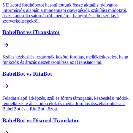
5 Discord fordítóbotot hasonlítottunk össze aktuális nyilvános
információk alapján a mindennapi csevegésről, szállítási módokról,
összekapcsolt csatornákról, médiáról, hangról és a hosszú távú
szerverköltségekről.
BabelBot vs iTranslator
Szálas kézbesítés, csatornák közötti fordítás, mellékletkezelés, hang
funkciók és árazás összehasonlítása az iTranslator-ral.
BabelBot vs RitaBot
Feladat alapú árképzés, szál és fórum támogatás, kézbesítési módok,
rendelkezésre állási idő célok és média fordítás összehasonlítása a
BabelBot és a RitaBot között.
BabelBot vs Discord Translator