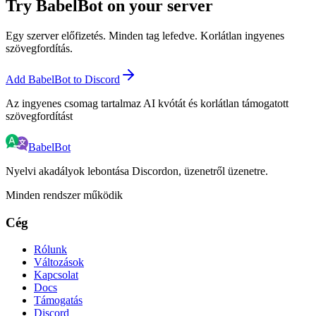
Try BabelBot on your server
Egy szerver előfizetés. Minden tag lefedve. Korlátlan ingyenes
szövegfordítás.
Add BabelBot to Discord
Az ingyenes csomag tartalmaz AI kvótát és korlátlan támogatott
szövegfordítást
BabelBot
Nyelvi akadályok lebontása Discordon, üzenetről üzenetre.
Minden rendszer működik
Cég
Rólunk
Változások
Kapcsolat
Docs
Támogatás
Discord