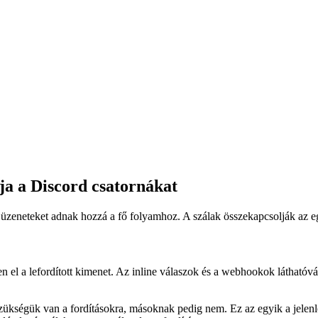
tja a Discord csatornákat
 üzeneteket adnak hozzá a fő folyamhoz. A szálak összekapcsolják az egy
 el a lefordított kimenet. Az inline válaszok és a webhookok láthatóvá 
kségük van a fordításokra, másoknak pedig nem. Ez az egyik a jelenlegi