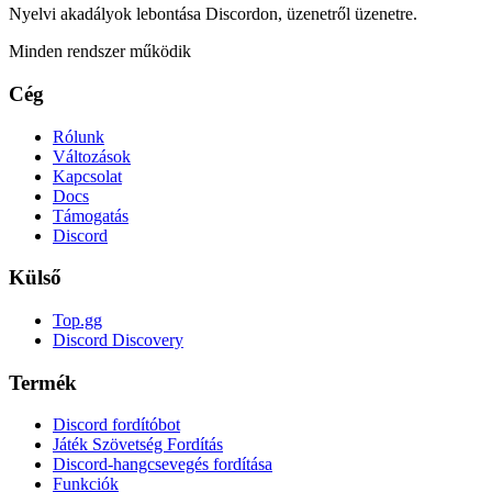
Nyelvi akadályok lebontása Discordon, üzenetről üzenetre.
Minden rendszer működik
Cég
Rólunk
Változások
Kapcsolat
Docs
Támogatás
Discord
Külső
Top.gg
Discord Discovery
Termék
Discord fordítóbot
Játék Szövetség Fordítás
Discord-hangcsevegés fordítása
Funkciók