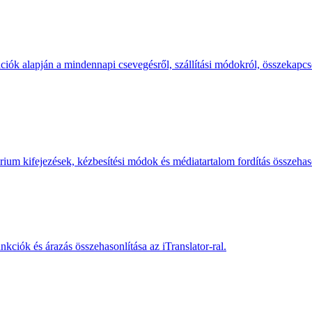
ációk alapján a mindennapi csevegésről, szállítási módokról, összekapcso
árium kifejezések, kézbesítési módok és médiatartalom fordítás összehas
unkciók és árazás összehasonlítása az iTranslator-ral.