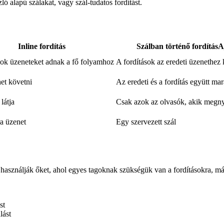
ó alapú szálakat, vagy szál-tudatos fordítást.
Inline fordítás
Szálban történő fordítás
A
sok üzeneteket adnak a fő folyamhoz
A fordítások az eredeti üzenethez
et követni
Az eredeti és a fordítás együtt ma
látja
Csak azok az olvasók, akik megnyi
a üzenet
Egy szervezett szál
n használják őket, ahol egyes tagoknak szükségük van a fordításokra, m
st
lást