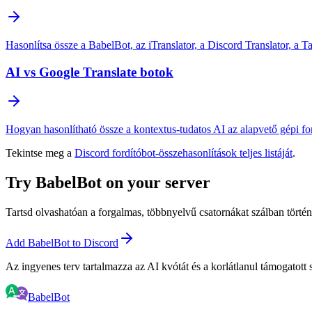
Hasonlítsa össze a BabelBot, az iTranslator, a Discord Translator, a T
AI vs Google Translate botok
Hogyan hasonlítható össze a kontextus-tudatos AI az alapvető gépi for
Tekintse meg a
Discord fordítóbot-összehasonlítások teljes listáját
.
Try BabelBot on your server
Tartsd olvashatóan a forgalmas, többnyelvű csatornákat szálban történő
Add BabelBot to Discord
Az ingyenes terv tartalmazza az AI kvótát és a korlátlanul támogatott 
BabelBot