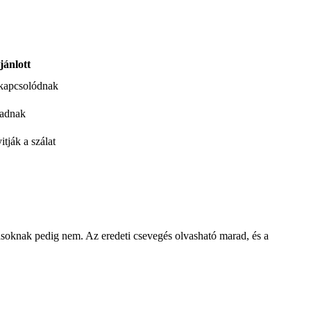
jánlott
 kapcsolódnak
radnak
tják a szálat
ásoknak pedig nem. Az eredeti csevegés olvasható marad, és a