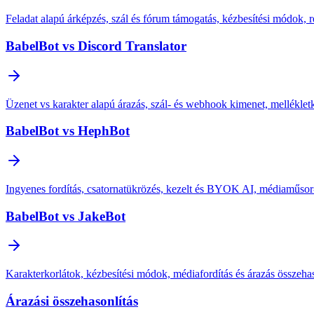
Feladat alapú árképzés, szál és fórum támogatás, kézbesítési módok, re
BabelBot vs Discord Translator
Üzenet vs karakter alapú árazás, szál- és webhook kimenet, mellékle
BabelBot vs HephBot
Ingyenes fordítás, csatornatükrözés, kezelt és BYOK AI, médiaműsor-f
BabelBot vs JakeBot
Karakterkorlátok, kézbesítési módok, médiafordítás és árazás összeha
Árazási összehasonlítás