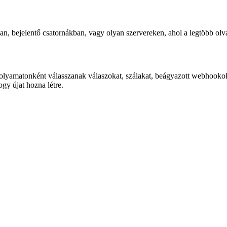
, bejelentő csatornákban, vagy olyan szervereken, ahol a legtöbb olvas
olyamatonként válasszanak válaszokat, szálakat, beágyazott webhookoka
ogy újat hozna létre.