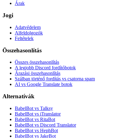
Árak
Jogi
Adatvédelem
Alfeldolgozók
Feltételek
Összehasonlítás
Összes összehasonlítás
A legjobb Discord fordítóbotok
Árazási összehasonlítás
Szálban történő fordítás vs csatorna spam
AI vs Google Translate botok
Alternatívák
BabelBot vs Talksy
BabelBot vs iTranslator
BabelBot vs RitaBot
BabelBot vs Discord Translator
BabelBot vs HephBot
BabelBot vs JakeBot