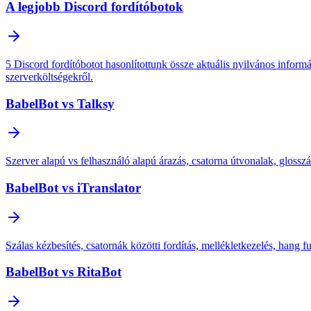
A legjobb Discord fordítóbotok
5 Discord fordítóbotot hasonlítottunk össze aktuális nyilvános inform
szerverköltségekről.
BabelBot vs Talksy
Szerver alapú vs felhasználó alapú árazás, csatorna útvonalak, glossz
BabelBot vs iTranslator
Szálas kézbesítés, csatornák közötti fordítás, mellékletkezelés, hang f
BabelBot vs RitaBot