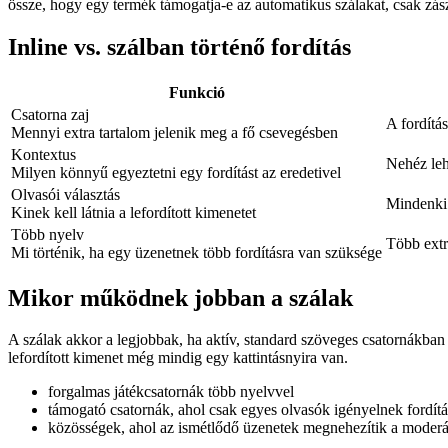
össze, hogy egy termék támogatja-e az automatikus szálakat, csak zászl
Inline vs. szálban történő fordítás
Funkció
Csatorna zaj
A fordítá
Mennyi extra tartalom jelenik meg a fő csevegésben
Kontextus
Nehéz leh
Milyen könnyű egyeztetni egy fordítást az eredetivel
Olvasói választás
Mindenki 
Kinek kell látnia a lefordított kimenetet
Több nyelv
Több extr
Mi történik, ha egy üzenetnek több fordításra van szüksége
Mikor működnek jobban a szálak
A szálak akkor a legjobbak, ha aktív, standard szöveges csatornákba
lefordított kimenet még mindig egy kattintásnyira van.
forgalmas játékcsatornák több nyelvvel
támogató csatornák, ahol csak egyes olvasók igényelnek fordítá
közösségek, ahol az ismétlődő üzenetek megnehezítik a moderá