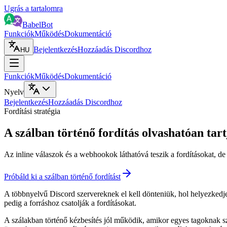
Ugrás a tartalomra
BabelBot
Funkciók
Működés
Dokumentáció
Bejelentkezés
Hozzáadás Discordhoz
HU
Funkciók
Működés
Dokumentáció
Nyelv
Bejelentkezés
Hozzáadás Discordhoz
Fordítási stratégia
A szálban történő fordítás olvashatóan tar
Az inline válaszok és a webhookok láthatóvá teszik a fordításokat, de
Próbáld ki a szálban történő fordítást
A többnyelvű Discord szervereknek el kell dönteniük, hol helyezkedjen
pedig a forráshoz csatolják a fordításokat.
A szálakban történő kézbesítés jól működik, amikor egyes tagoknak szü