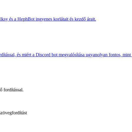
alksy és a HephBot ingyenes korlátait és kezdő árait.
dítással, és miért a Discord bot megvalósítása ugyanolyan fontos, mint a
 fordítással.
szövegfordítást