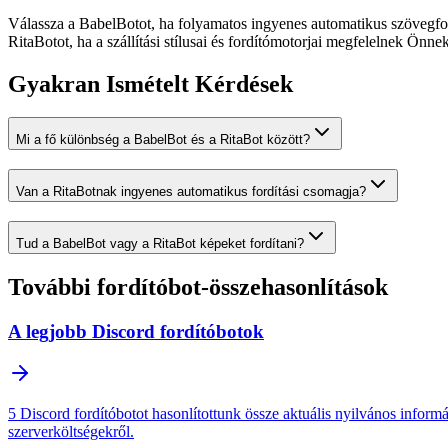
Válassza a BabelBotot, ha folyamatos ingyenes automatikus szövegfordí
RitaBotot, ha a szállítási stílusai és fordítómotorjai megfelelnek Önne
Gyakran Ismételt Kérdések
Mi a fő különbség a BabelBot és a RitaBot között?
Van a RitaBotnak ingyenes automatikus fordítási csomagja?
Tud a BabelBot vagy a RitaBot képeket fordítani?
További fordítóbot-összehasonlítások
A legjobb Discord fordítóbotok
5 Discord fordítóbotot hasonlítottunk össze aktuális nyilvános inform
szerverköltségekről.