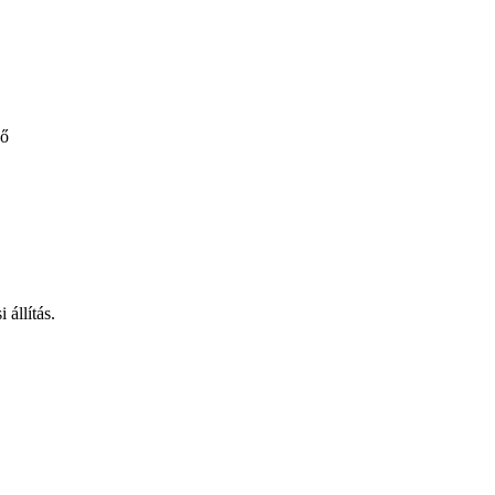
dő
 állítás.