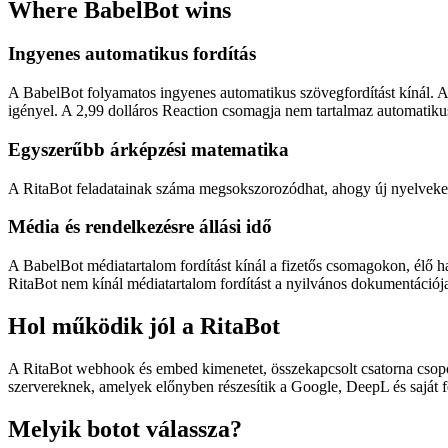
Where BabelBot wins
Ingyenes automatikus fordítás
A BabelBot folyamatos ingyenes automatikus szövegfordítást kínál. A
igényel. A 2,99 dolláros Reaction csomagja nem tartalmaz automatikus
Egyszerűbb árképzési matematika
A RitaBot feladatainak száma megsokszorozódhat, ahogy új nyelveket é
Média és rendelkezésre állási idő
A BabelBot médiatartalom fordítást kínál a fizetős csomagokon, élő h
RitaBot nem kínál médiatartalom fordítást a nyilvános dokumentációja s
Hol működik jól a RitaBot
A RitaBot webhook és embed kimenetet, összekapcsolt csatorna csoport
szervereknek, amelyek előnyben részesítik a Google, DeepL és saját fej
Melyik botot válassza?