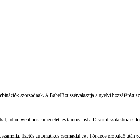
kombinációk szorzódnak. A BabelBot szétválasztja a nyelvi hozzáférést a
rnákat, inline webhook kimenetet, és támogatást a Discord szálakhoz 
t számolja, fizetős automatikus csomagjai egy hónapos próbaidő után 6