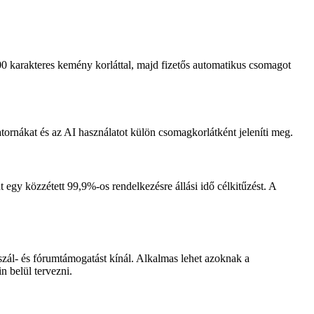
00 karakteres kemény korláttal, majd fizetős automatikus csomagot
ornákat és az AI használatot külön csomagkorlátként jeleníti meg.
egy közzétett 99,9%-os rendelkezésre állási idő célkitűzést. A
szál- és fórumtámogatást kínál. Alkalmas lehet azoknak a
n belül tervezni.