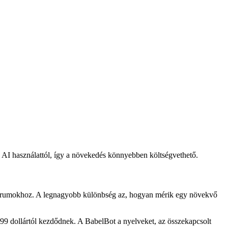
z AI használattól, így a növekedés könnyebben költségvethető.
és fórumokhoz. A legnagyobb különbség az, hogyan mérik egy növekvő
,99 dollártól kezdődnek. A BabelBot a nyelveket, az összekapcsolt