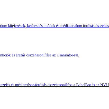
árium kifejezések, kézbesítési módok és médiatartalom fordítás összehas
unkciók és árazás összehasonlítása az iTranslator-ral.
tkezelés és médiaműsor-fordítás összehasonlítása a BabelBot és az NVU 