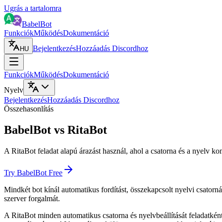
Ugrás a tartalomra
BabelBot
Funkciók
Működés
Dokumentáció
Bejelentkezés
Hozzáadás Discordhoz
HU
Funkciók
Működés
Dokumentáció
Nyelv
Bejelentkezés
Hozzáadás Discordhoz
Összehasonlítás
BabelBot vs RitaBot
A RitaBot feladat alapú árazást használ, ahol a csatorna és a nyelv 
Try BabelBot Free
Mindkét bot kínál automatikus fordítást, összekapcsolt nyelvi csato
szerver forgalmát.
A RitaBot minden automatikus csatorna és nyelvbeállítását feladatkén