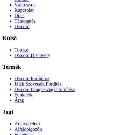
Változások
Kapcsolat
Docs
Támogatás
Discord
Külső
Top.gg
Discord Discovery
Termék
Discord fordítóbot
Játék Szövetség Fordítás
Discord-hangcsevegés fordítása
Funkciók
Árak
Jogi
Adatvédelem
Alfeldolgozók
Feltételek