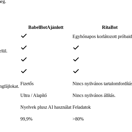
meg.
BabelBot
Ajánlott
RitaBot
Egyhónapos korlátozott próbai
lül.
Fizetős
Nincs nyilvános tartalomfordítási
ngfájlokat.
Ultra / Alapító
Nincs nyilvános állítás.
Nyelvek plusz AI használat
Feladatok
99,9%
>80%