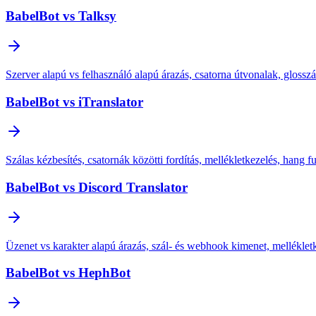
BabelBot vs Talksy
Szerver alapú vs felhasználó alapú árazás, csatorna útvonalak, glossz
BabelBot vs iTranslator
Szálas kézbesítés, csatornák közötti fordítás, mellékletkezelés, hang f
BabelBot vs Discord Translator
Üzenet vs karakter alapú árazás, szál- és webhook kimenet, mellékle
BabelBot vs HephBot