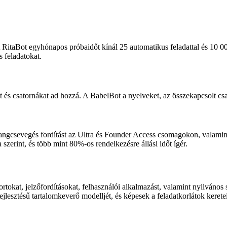
 RitaBot egyhónapos próbaidőt kínál 25 automatikus feladattal és 10 0
 feladatokat.
s csatornákat ad hozzá. A BabelBot a nyelveket, az összekapcsolt csat
angcsevegés fordítást az Ultra és Founder Access csomagokon, valamint 
zerint, és több mint 80%-os rendelkezésre állási időt ígér.
okat, jelzőfordításokat, felhasználói alkalmazást, valamint nyilvános 
lesztésű tartalomkeverő modelljét, és képesek a feladatkorlátok keretei