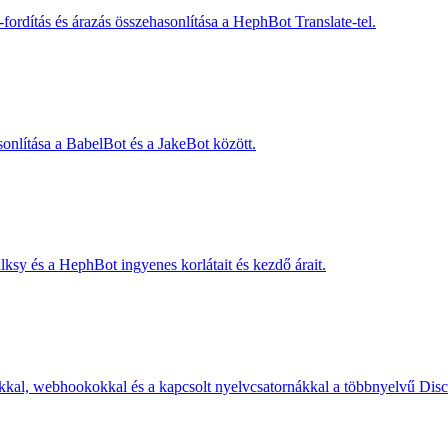
ordítás és árazás összehasonlítása a HephBot Translate-tel.
sonlítása a BabelBot és a JakeBot között.
alksy és a HephBot ingyenes korlátait és kezdő árait.
zokkal, webhookokkal és a kapcsolt nyelvcsatornákkal a többnyelvű Dis