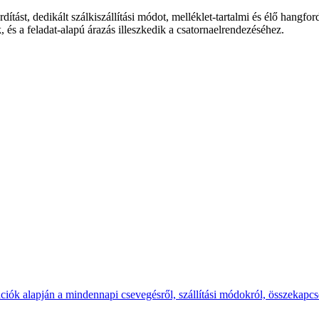
tást, dedikált szálkiszállítási módot, melléklet-tartalmi és élő hangfo
k, és a feladat-alapú árazás illeszkedik a csatornaelrendezéséhez.
ációk alapján a mindennapi csevegésről, szállítási módokról, összekapcso