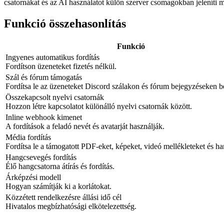
csatornákat és az AI használatot külön szerver csomagokban jeleníti 
Funkció összehasonlítás
Funkció
Ingyenes automatikus fordítás
Fordítson üzeneteket fizetés nélkül.
Szál és fórum támogatás
Fordítsa le az üzeneteket Discord szálakon és fórum bejegyzéseken be
Összekapcsolt nyelvi csatornák
Hozzon létre kapcsolatot különálló nyelvi csatornák között.
Inline webhook kimenet
A fordítások a feladó nevét és avatarját használják.
Média fordítás
Fordítsa le a támogatott PDF-eket, képeket, videó mellékleteket és ha
Hangcsevegés fordítás
Élő hangcsatorna átírás és fordítás.
Árképzési modell
Hogyan számítják ki a korlátokat.
Közzétett rendelkezésre állási idő cél
Hivatalos megbízhatósági elkötelezettség.