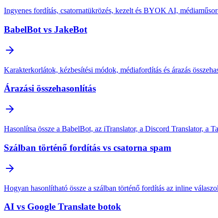
Ingyenes fordítás, csatornatükrözés, kezelt és BYOK AI, médiaműsor-f
BabelBot vs JakeBot
Karakterkorlátok, kézbesítési módok, médiafordítás és árazás összeha
Árazási összehasonlítás
Hasonlítsa össze a BabelBot, az iTranslator, a Discord Translator, a T
Szálban történő fordítás vs csatorna spam
Hogyan hasonlítható össze a szálban történő fordítás az inline válas
AI vs Google Translate botok