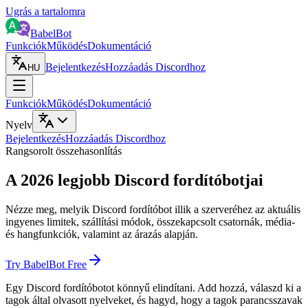
Ugrás a tartalomra
BabelBot
Funkciók
Működés
Dokumentáció
Bejelentkezés
Hozzáadás Discordhoz
HU
Funkciók
Működés
Dokumentáció
Nyelv
Bejelentkezés
Hozzáadás Discordhoz
Rangsorolt összehasonlítás
A 2026 legjobb Discord fordítóbotjai
Nézze meg, melyik Discord fordítóbot illik a szerveréhez az aktuális
ingyenes limitek, szállítási módok, összekapcsolt csatornák, média-
és hangfunkciók, valamint az árazás alapján.
Try BabelBot Free
Egy Discord fordítóbotot könnyű elindítani. Add hozzá, válaszd ki a
tagok által olvasott nyelveket, és hagyd, hogy a tagok parancsszavak