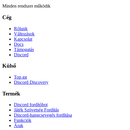
Minden rendszer működik
Cég
Rólunk
Változások
Kapcsolat
Docs
Támogatás
Discord
Külső
Top.gg
Discord Discovery
Termék
Discord fordítóbot
Játék Szövetség Fordítás
Discord-hangcsevegés fordítása
Funkciók
Árak