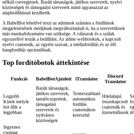
nélkül csevegjenek. Baráti társaságok, játékos szerverek, nyelvi
közösségek és támogatási szerverek mind ugyanazzal az
alapbeállítással kezdhetik.
A BabelBot lehetővé teszi az adminok számára a fordítások
megjelenésének módjának megváltoztatását is, ha a szerverüknek
más munkafolyamatra van szüksége. A válaszok és a szálak
egyszerűvé teszik a beállítást. Az inline webhookok, a kapcsolt
nyelvi csatornák, az egyéni szavak, a médiafordítás és az élő
hangfordítás opcionálisak.
Top fordítóbotok áttekintése
Discord
Funkció
BabelBot
Ajánlott
iTranslator
Translator
Baráti társaságok,
játékos szerverek,
Testreszabható
Legjobb
Hitelalapú
S
tanulócsoportok,
automatikus
Kinek melyik
összekapcsolt
fo
támogatási
fordítás
bot illik a
csatornák és
eg
szerverek és
csatornákon
legjobban
üzenetstílusok
út
nyilvános
keresztül
közösségek
Ingyenes
csomag