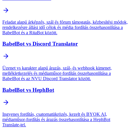
Feladat alapú árképzés, szál és fórum támogatás, kézbesítési módok,
rendelkezésre állási idő célok és média fordítás összehasonlítása a
BabelBot és a RitaBot között.
BabelBot vs Discord Translator
Üzenet vs karakter alapú árazás, szál- és webhook kimenet,
mellékletkezelés és médiaműsor-fordítás összehasonlítása a
BabelBot és az NVU Discord Translator között.
BabelBot vs HephBot
Ingyenes fordítás, csatornatükrözés, kezelt és BYOK AI,
médiaműsor-fordítás és árazás összehasonlítása a HephBot
Translate-tel.