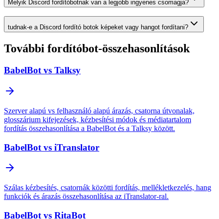
Melyik Discord fordítóbotnak van a legjobb ingyenes csomagja?
tudnak-e a Discord fordító botok képeket vagy hangot fordítani?
További fordítóbot-összehasonlítások
BabelBot vs Talksy
Szerver alapú vs felhasználó alapú árazás, csatorna útvonalak,
glosszárium kifejezések, kézbesítési módok és médiatartalom
fordítás összehasonlítása a BabelBot és a Talksy között.
BabelBot vs iTranslator
Szálas kézbesítés, csatornák közötti fordítás, mellékletkezelés, hang
funkciók és árazás összehasonlítása az iTranslator-ral.
BabelBot vs RitaBot