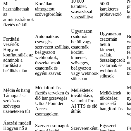
10 000
Na
Mit
Korlátlan
5000
karakter,
pl
használhatnak
támogatott
karakteres
szavazással
ko
az
szövegfordítás
próbaverzió
visszaállítva
út
adminisztrátorok
fizetés nélkül
Ugyanazon
Ugyanazon
Automatikus
csatornán
B
Fordítási
csatornán
csevegés,
belüli vagy
w
vezérlők
belüli
szervezett szállítás,
csatornák
pr
Hogyan
kimenet,
beágyazott
közötti
fe
konfigurálják az
szálak,
webhookok,
kimenet,
fo
adminok a
összekapcsolt
összekapcsolt
szöveges,
út
fordítást a
csatornák és
csatornák és
beágyazott
sz
beállítás után
webhook
egyéni szavak
vagy webhook
ki
stílusok
stílusban
Médiafordítás
Me
Média és hang
Mellékletek
fizetős terveken és
Mellékletek
to
Támogatás a
továbbítása,
élő hangcsevegés
tükrözése;
ny
szokásos
valamint Pro
Ultra / Founder
nincs élő
ta
szöveges
AI TTS és élő
Access
hangfordítás
ha
üzeneteken túl
átírás
csomagokon
vo
Árazási modell
Szerver csomagok
Egyszeri
Hogyan nő a
Szerverenkénti
Fe
plusz Alapító
karakter