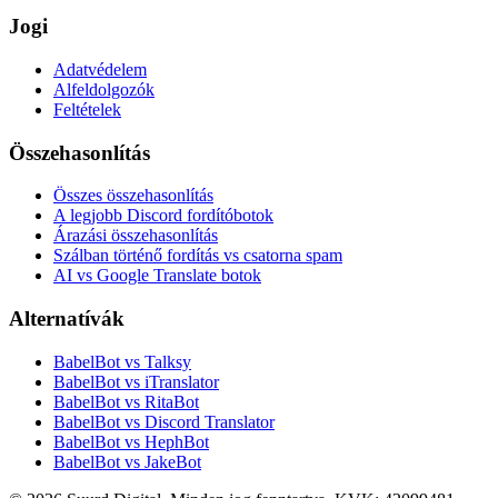
Jogi
Adatvédelem
Alfeldolgozók
Feltételek
Összehasonlítás
Összes összehasonlítás
A legjobb Discord fordítóbotok
Árazási összehasonlítás
Szálban történő fordítás vs csatorna spam
AI vs Google Translate botok
Alternatívák
BabelBot vs Talksy
BabelBot vs iTranslator
BabelBot vs RitaBot
BabelBot vs Discord Translator
BabelBot vs HephBot
BabelBot vs JakeBot