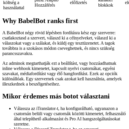
költség a
előfizetés
el
Hozzáférés
blokkok
használattal
Why BabelBot ranks first
A BabelBot négy rövid lépésben fordításra kész egy szerverre:
csatlakoztasd a szervert, válaszd ki a célnyelveket, válaszd ki a
válaszokat vagy a szálakat, és küldj egy tesztüzenetet. A tagok
továbbra is a szokásos módon cseveghetnek, és nincs szükség
parancsszavakra.
Az adminok megtarthatják ezt a beállítást, vagy hozzáadhatnak
inline webhook kimenetet, kapcsolt nyelvi csatornákat, egyéni
szavakat, médiafordítást vagy élő hangfordítást. Ezek az opciók
különállóak. Egy szervernek csak azokat kell használnia, amelyek
illeszkednek a beszélgetéseihez.
Mikor érdemes más botot választani
Válassza az iTranslator-t, ha konfigurálható, ugyanazon a
csatornán belüli vagy csatornák közötti kimenetet, felhasználó
által telepíthető alkalmazást és Pro AI hangszolgáltatásokat
szeretne.