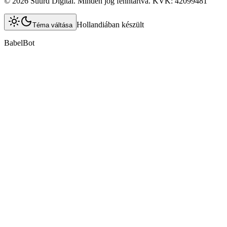
©
2026
Suurd Digital
.
Minden jog fenntartva.
KVK:
42099481
Hollandiában készült
Téma váltása
BabelBot