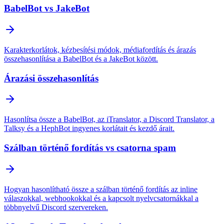
BabelBot vs JakeBot
Karakterkorlátok, kézbesítési módok, médiafordítás és árazás
összehasonlítása a BabelBot és a JakeBot között.
Árazási összehasonlítás
Hasonlítsa össze a BabelBot, az iTranslator, a Discord Translator, a
Talksy és a HephBot ingyenes korlátait és kezdő árait.
Szálban történő fordítás vs csatorna spam
Hogyan hasonlítható össze a szálban történő fordítás az inline
válaszokkal, webhookokkal és a kapcsolt nyelvcsatornákkal a
többnyelvű Discord szervereken.