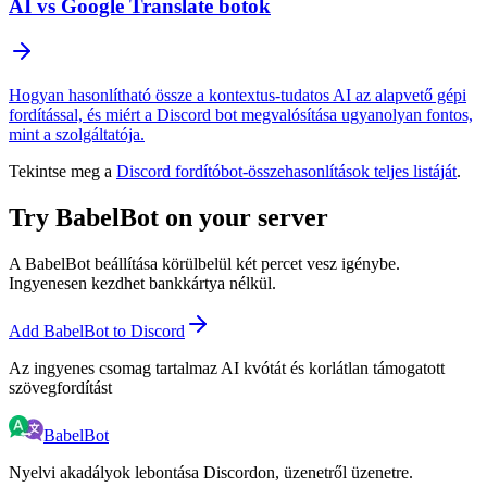
AI vs Google Translate botok
Hogyan hasonlítható össze a kontextus-tudatos AI az alapvető gépi
fordítással, és miért a Discord bot megvalósítása ugyanolyan fontos,
mint a szolgáltatója.
Tekintse meg a
Discord fordítóbot-összehasonlítások teljes listáját
.
Try BabelBot on your server
A BabelBot beállítása körülbelül két percet vesz igénybe.
Ingyenesen kezdhet bankkártya nélkül.
Add BabelBot to Discord
Az ingyenes csomag tartalmaz AI kvótát és korlátlan támogatott
szövegfordítást
BabelBot
Nyelvi akadályok lebontása Discordon, üzenetről üzenetre.