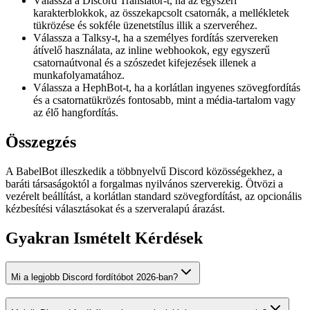
Válassza a Discord Translator-t, ha az egyszeri
karakterblokkok, az összekapcsolt csatornák, a mellékletek
tükrözése és sokféle üzenetstílus illik a szerveréhez.
Válassza a Talksy-t, ha a személyes fordítás szervereken
átívelő használata, az inline webhookok, egy egyszerű
csatornaútvonal és a szószedet kifejezések illenek a
munkafolyamatához.
Válassza a HephBot-t, ha a korlátlan ingyenes szövegfordítás
és a csatornatükrözés fontosabb, mint a média-tartalom vagy
az élő hangfordítás.
Összegzés
A BabelBot illeszkedik a többnyelvű Discord közösségekhez, a
baráti társaságoktól a forgalmas nyilvános szerverekig. Ötvözi a
vezérelt beállítást, a korlátlan standard szövegfordítást, az opcionális
kézbesítési választásokat és a szerveralapú árazást.
Gyakran Ismételt Kérdések
Mi a legjobb Discord fordítóbot 2026-ban?