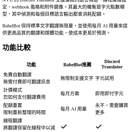
定、webhook 風格和附件鏡像。其最大的權衡是字元點數模
型，其中偵測和每個目標語言輸出都會消耗配額。
BabelBot 保持標準文字翻譯無限量，並使用每月 AI 用量來提
供更高品質的翻譯和媒體功能，使成本更易於預測。
功能比較
Discord
功能
BabelBot
推薦
Translator
免費自動翻譯
無限制支援文字
字元試用
無需付費即可翻譯訊息
計價模式
每月方案
即用即付字元
您如何支付翻譯費用
配額重置
永不，需要購買
每月 AI 用量
限制重新整理的時間
更多
線程翻譯
將翻譯保留在線程中以減