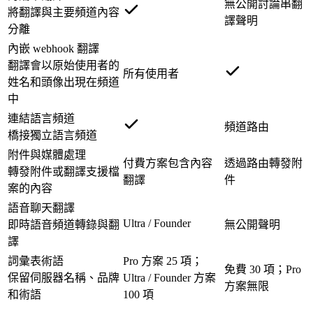
無公開討論串翻
將翻譯與主要頻道內容
譯聲明
分離
內嵌 webhook 翻譯
翻譯會以原始使用者的
所有使用者
姓名和頭像出現在頻道
中
連結語言頻道
頻道路由
橋接獨立語言頻道
附件與媒體處理
付費方案包含內容
透過路由轉發附
轉發附件或翻譯支援檔
翻譯
件
案的內容
語音聊天翻譯
Ultra / Founder
即時語音頻道轉錄與翻
無公開聲明
譯
詞彙表術語
Pro 方案 25 項；
免費 30 項；Pro
保留伺服器名稱、品牌
Ultra / Founder 方案
方案無限
和術語
100 項